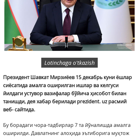
Lotinchaga oʻtkazish
Президент Шавкат Мирзиёев 15 декабрь куни ёшлар
сиёсатида амалга оширилган ишлар ва келгуси
йилдаги устувор вазифалар бўйича ҳисобот билан
танишди, дея хабар берилади prezident. uz расмий
веб- сайтида.
Бу борадаги чора-тадбирлар 7 та йўналишда амалга
оширилди. Давлатнинг алоҳида эътиборига муҳтож