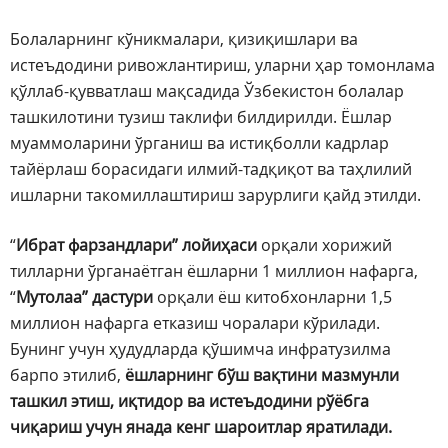
Болаларнинг кўникмалари, қизиқишлари ва
истеъдодини ривожлантириш, уларни ҳар томонлама
қўллаб-қувватлаш мақсадида Ўзбекистон болалар
ташкилотини тузиш таклифи билдирилди. Ёшлар
муаммоларини ўрганиш ва истиқболли кадрлар
тайёрлаш борасидаги илмий-тадқиқот ва таҳлилий
ишларни такомиллаштириш зарурлиги қайд этилди.
“
Ибрат фарзандлари” лойиҳаси
орқали хорижий
тилларни ўрганаётган ёшларни 1 миллион нафарга,
“
Мутолаа” дастури
орқали ёш китобхонларни 1,5
миллион нафарга етказиш чоралари кўрилади.
Бунинг учун ҳудудларда қўшимча инфратузилма
барпо этилиб,
ёшларнинг бўш вақтини мазмунли
ташкил этиш, иқтидор ва истеъдодини рўёбга
чиқариш учун янада кенг шароитлар яратилади.