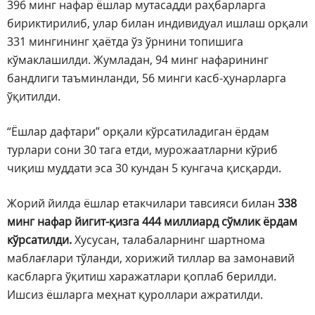
396 минг нафар ёшлар мутасадди раҳбарларга
бириктирилиб, улар билан индивидуал ишлаш орқали
331 мингининг ҳаётда ўз ўрнини топишига
кўмаклашилди. Жумладан, 94 минг нафарининг
бандлиги таъминланди, 56 минги касб-ҳунарларга
ўқитилди.
“Ёшлар дафтари” орқали кўрсатиладиган ёрдам
турлари сони 30 тага етди, мурожаатларни кўриб
чиқиш муддати эса 30 кундан 5 кунгача қисқарди.
Жорий йилда ёшлар етакчилари тавсияси билан
338
минг нафар йигит-қизга 444 миллиард сўмлик ёрдам
кўрсатилди.
Хусусан, талабаларнинг шартнома
маблағлари тўланди, хорижий тиллар ва замонавий
касбларга ўқитиш харажатлари қоплаб берилди.
Ишсиз ёшларга меҳнат қуроллари ажратилди.