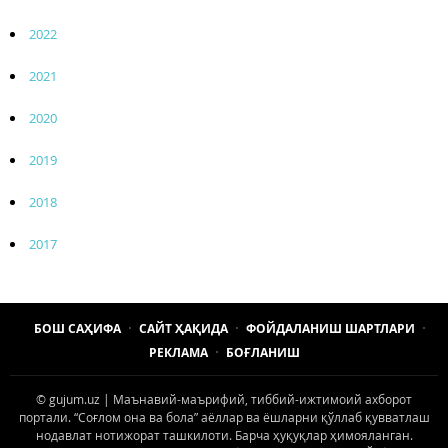
2022
2021
2020
2019
2018
2017
БОШ САҲИФА
САЙТ ҲАҚИДА
ФОЙДАЛАНИШ ШАРТЛАРИ
РЕКЛАМА
БОҒЛАНИШ
© gujum.uz | Маънавий-маърифий, тиббий-ижтимоий ахборот
портали. “Соғлом она ва бола” аёллар ва ёшларни қўллаб қувватлаш
нодавлат нотижорат ташкилоти. Барча ҳуқуқлар ҳимояланган.