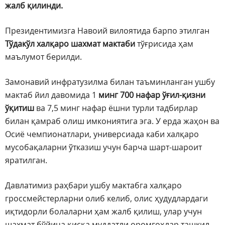
жалб қилинди.
Президентимизга Навоий вилоятида барпо этилган
Тўдакўл халқаро шахмат мактаби
тўғрисида ҳам
маълумот берилди.
Замонавий инфратузилма билан таъминланган ушбу
мактаб йил давомида 1
минг 700 нафар ўғил-қизни
ўқитиш
ва 7,5 минг нафар ёшни турли тадбирлар
билан қамраб олиш имкониятига эга. У ерда жаҳон ва
Осиё чемпионатлари, универсиада каби халқаро
мусобақаларни ўтказиш учун барча шарт-шароит
яратилган.
Давлатимиз раҳбари ушбу мактабга халқаро
гроссмейстерларни олиб келиб, олис ҳудудлардаги
иқтидорли болаларни ҳам жалб қилиш, улар учун
шахмат бўйича қисқа муддатли оромгоҳлар ташкил