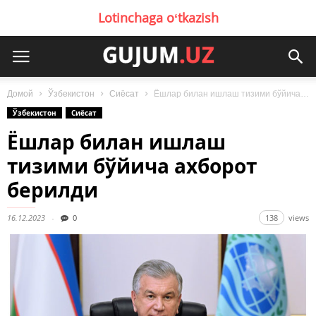
Lotinchaga oʻtkazish
Домой
Ўзбекистон
Сиёсат
Ёшлар билан ишлаш тизими бўйича ахборот берилди
Ўзбекистон
Сиёсат
Ёшлар билан ишлаш
тизими бўйича ахборот
берилди
16.12.2023
0
138
views