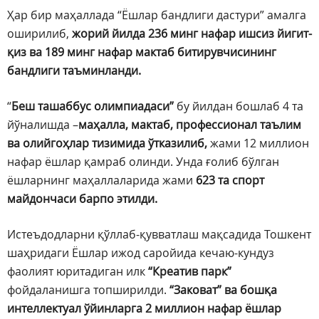
Ҳар бир маҳаллада “Ёшлар бандлиги дастури” амалга
оширилиб,
жорий йилда 236 минг нафар ишсиз йигит-
қиз ва 189 минг нафар мактаб битирувчисининг
бандлиги таъминланди.
“
Беш ташаббус олимпиадаси”
бу йилдан бошлаб 4 та
йўналишда –
маҳалла, мактаб, профессионал таълим
ва олийгоҳлар тизимида ўтказилиб,
жами 12 миллион
нафар ёшлар қамраб олинди. Унда ғолиб бўлган
ёшларнинг маҳаллаларида жами
623 та спорт
майдончаси барпо этилди.
Истеъдодларни қўллаб-қувватлаш мақсадида Тошкент
шаҳридаги Ёшлар ижод саройида кечаю-кундуз
фаолият юритадиган илк
“Креатив парк”
фойдаланишга топширилди.
“Заковат” ва бошқа
интеллектуал ўйинларга 2 миллион нафар ёшлар