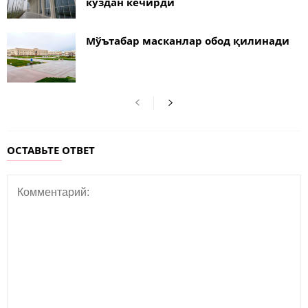
кўздан кечирди
Мўътабар масканлар обод қилинади
ОСТАВЬТЕ ОТВЕТ