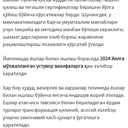
қилиш ва тегишли сертификатлар беришни йўлга
қўйиш бўйича кўрсатмалар берди. Шунингдек, у
мамлакатимиздаги барча умумтаълим мактаблари
учун тажриба ва методика манбаи бўлиши кераклиги,
шахмат дарсларини олиб бориш жараёнини
рақамлаштириш лозимлиги кўрсатиб ўтилди.
Йиғилишда ёшлар билан ишлаш борасида
2024 йилга
мўлжалланган устувор вазифаларга ҳ
ам эътибор
қаратилди.
Ҳар бир ҳудуд, вазирлик ва идоралар тизимида ёшлар
билан ишлаш бўйича янгича ёндашув жорий этилади.
Ёшлар етакчиси тавсияси билан бериладиган ёрдам
турлари трансформация қилиниб, асосий эътибор
уларни замонавий касб-ҳунарга ўргатишга
қаратилади.