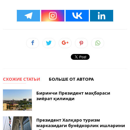
СХОЖИЕ СТАТЬИ
БОЛЬШЕ ОТ АВТОРА
Биринчи Президент мақбараси
зиёрат қилинди
Президент Халқаро туризм
марказидаги бунёдкорлик ишларини