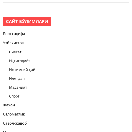
САЙТ БЎЛИМЛАРИ
Бош саҳифа
Ўзбекистон
Сиёсат
Иқтисодиёт
Ижтимоий ҳаёт
Илм-фан
Маданият
Спорт
Жаҳон
Саломатлик
Савол-жавоб