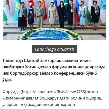
Lotinchaga oʻtkazish
Тошкентда Шанхай ҳамкорлик ташкилотининг
навбатдаги Хотин-қизлар форуми ва унинг доирасида
илк бор тадбиркор аёллар Конференцияси бўлиб
ўтди.
Форумда (https://senat.uz/uz/lists/view/4753) хотин-
қизларнинг давлат бошқарувидаги ролини ошириш,
уларнинг иқтисодий имкониятларини