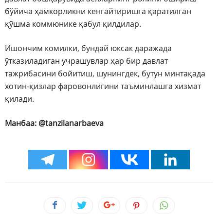
бўйича ҳамкорликни кенгайтиришга қаратилган
қўшма коммюнике қабул қилдилар.
Ишончим комилки, бундай юксак даражада
ўтказиладиган учрашувлар ҳар бир давлат
тажрибасини бойитиш, шунингдек, бутун минтақада
хотин-қизлар фаровонлигини таъминлашга хизмат
қилади.
Манбаа: @tanzilanarbaeva