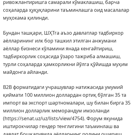
ривожлантиришга самарали кўмаклашиш, барча
соҳаларда ҳуқуқларини таъминлашга оид масалалар
муҳокама қилинди.
Бундан ташқари, ШҲТга аъзо давлатлар тадбиркор
аёлларининг илк бор ташкил этилган анжумани
аёллар бизнеси кўламини янада кенгайтириш,
тадбиркорлик соҳасида ўзаро тажриба алмашиш,
турли соҳаларда ҳамкорликни йўлга қўйишда муҳим
майдонга айланди.
B2B форматидаги учрашувлар натижасида умумий
қиймати 100 миллион доллардан ортиқ бўлган 35 та
импорт ва экспорт шартномалари, шу билан бирга 35
миллион долларлик меморандум имзоланди
(https://senat.uz/uz/lists/view/4754). Форум якунида
иштирокчилар гендер тенглигини таъминлаш ва
давлат бошқарувида аёлларнинг ролини ошириш