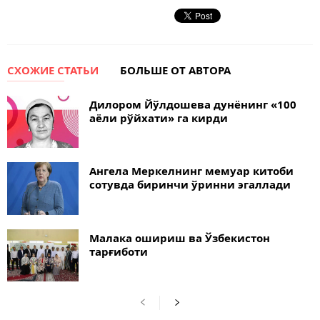
СХОЖИЕ СТАТЬИ
БОЛЬШЕ ОТ АВТОРА
Дилором Йўлдошева дунёнинг «100
аёли рўйхати» га кирди
Ангела Меркелнинг мемуар китоби
сотувда биринчи ўринни эгаллади
Малака ошириш ва Ўзбекистон
тарғиботи