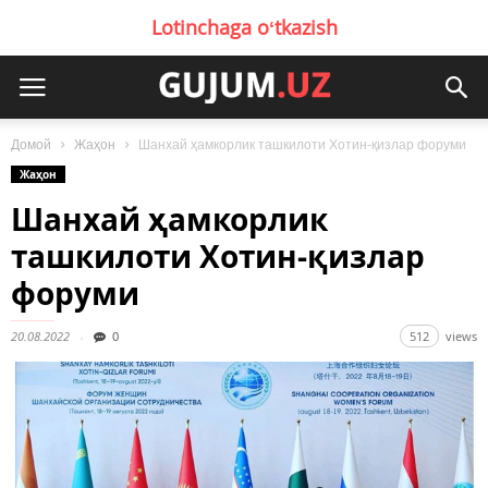
Lotinchaga oʻtkazish
Домой
Жаҳон
Шанхай ҳамкорлик ташкилоти Хотин-қизлар форуми
Жаҳон
Шанхай ҳамкорлик
ташкилоти Хотин-қизлар
форуми
20.08.2022
0
512
views