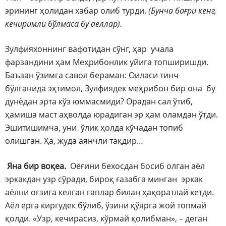
эрининг ҳолидан хабар олиб турди.
(Бунча бағри кенг,
кечиримли бўлмаса бу аёллар).
Зулфияхоннинг вафотидан сўнг, ҳар учала
фарзандини ҳам Меҳрибонлик уйига топширишди.
Баъзан ўзимга савол бераман: Оиласи тинч
бўлганида эҳтимол, Зулфиядек меҳрибон бир она бу
дунёдан эрта кўз юммасмиди? Орадан сал ўтиб,
ҳамиша маст аҳволда юрадиган эр ҳам оламдан ўтди.
Эшитишимча, уни ўлик ҳолда кўчадан топиб
олишган. Ҳа, жуда аянчли тақдир…
Яна бир воқеа.
Оёғини бехосдан босиб олган аёл
эркакдан узр сўради, бироқ ғазабга минган эркак
аёлни оғзига келган гаплар билан ҳақоратлай кетди.
Аёл ерга киргудек бўлиб, ўзини қўярга жой топмай
қолди. «Узр, кечирасиз, кўрмай қолибман», – деган