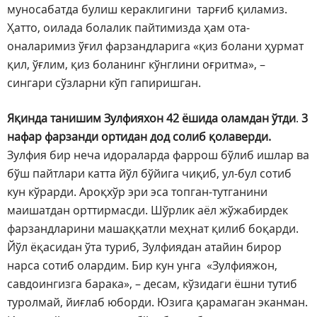
муносабатда булиш кераклигини тарғиб қиламиз.
Ҳатто, оилада болалик пайтимизда ҳам ота-
оналаримиз ўғил фарзандларига «қиз болани ҳурмат
қил, ўғлим, қиз боланинг кўнглини оғритма», –
сингари сўзларни кўп гапиришган.
Яқинда танишим Зулфияхон 42 ёшида оламдан ўтди
.
3
нафар фарзанди ортидан дод солиб қолаверди.
Зулфия бир неча идораларда фаррош бўлиб ишлар ва
бўш пайтлари катта йўл бўйига чиқиб, ул-бул сотиб
кун кўрарди. Ароқхўр эри эса топган-тутганини
маишатдан орттирмасди. Шўрлик аёл жўжабирдек
фарзандларини машаққатли меҳнат қилиб боқарди.
Йўл ёқасидан ўта туриб, Зулфиядан атайин бирор
нарса сотиб олардим. Бир кун унга «Зулфияжон,
савдоингизга барака», – десам, кўзидаги ёшни тутиб
туролмай, йиғлаб юборди. Юзига қарамаган эканман.