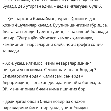
бўлади, деб ўтирган эдим, – деди йиғлагудек бўлиб.
– Ҳеч нарсани билмайман, туринг ўрнингиздан
ҳозир ёшуллилар келади. Бу ўтиришингизни кўришса,
бизга гап тегади. Туринг-туринг, – яна силтай бошлади
нозир. Сўнгра дўқ-пўписаси камлик қилгандек,
кампирнинг нарсаларини олиб, чор-атрофга сочиб
ташлади.
– Ҳой, укам, илтимос, етим невараларимнинг
ризқини увол қилма. Сенинг ҳам онанг бордир?
Етимларимга ёрдам қилмасам, сен ёрдам
берармидинг, – онахон дилидагини айта бошлади. –
Эй, менинг онам билан нима ишингиз бор,
– деди дағал овози билан нозир ва онахон
нарсаларини йиғиштиргунча, унинг ёнидан