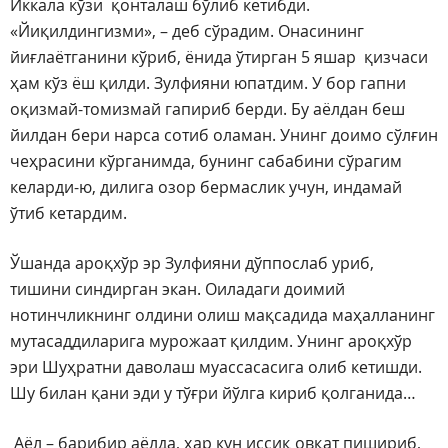
Иккала кўзи қонталаш бўлиб кетибди.
«Йиқилдингизми», – деб сўрадим. Онасининг
йиғлаётганини кўриб, ёнида ўтирган 5 яшар қизчаси
ҳам кўз ёш қилди. Зулфияни юпатдим. У бор гапни
оқизмай-томизмай гапириб берди. Бу аёлдан беш
йилдан бери нарса сотиб оламан. Унинг доимо сўлғин
чеҳрасини кўрганимда, бунинг сабабини сўрагим
келарди-ю, дилига озор бермаслик учун, индамай
ўтиб кетардим.
Ўшанда ароқхўр эр Зулфияни дўппослаб уриб,
тишини синдирган экан. Оиладаги доимий
нотинчликнинг олдини олиш мақсадида маҳалланинг
мутасаддиларига мурожаат қилдим. Унинг ароқхўр
эри Шуҳратни даволаш муассасасига олиб кетишди.
Шу билан қани эди у тўғри йўлга кириб қолганида…
Аёл – барибир аёлда, ҳар кун иссиқ овқат пишириб,