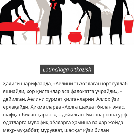
Lotinchaga oʻtkazish
Ҳадиси шарифларда, «Аёлини эъзозлаган юрт гуллаб-
яшнайди, хор қилганлар эса фалокатга учрайди», –
дейилган. Аёлини ҳурмат қилганларни Аллоҳ ўзи
ёрлақайди. Ҳикматларда «Аёлга шаҳват билан эмас,
шафқат билан қаранг», – дейилган. Биз шарқона урф-
одатларга мувофиқ аёлларга ҳамиша ва ҳар жойда
меҳр-муҳаббат, мурувват, шафқат кўзи билан