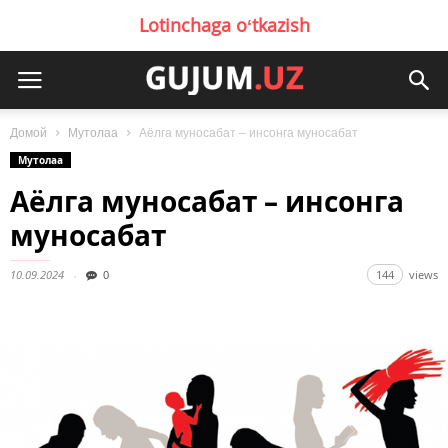
Lotinchaga oʻtkazish
Домой
Мутолаа
Аёлга муносабат – инсонга муносабат
Мутолаа
Аёлга муносабат – инсонга
муносабат
10.09.2024
0
144
views