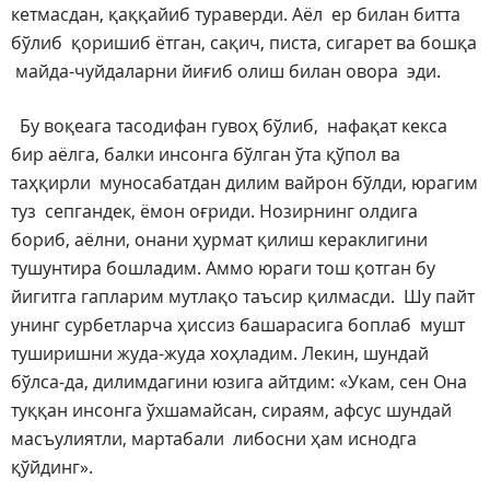
кетмасдан, қаққайиб тураверди. Аёл ер билан битта
бўлиб қоришиб ётган, сақич, писта, сигарет ва бошқа
майда-чуйдаларни йиғиб олиш билан овора эди.
Бу воқеага тасодифан гувоҳ бўлиб, нафақат кекса
бир аёлга, балки инсонга бўлган ўта қўпол ва
таҳқирли муносабатдан дилим вайрон бўлди, юрагим
туз сепгандек, ёмон оғриди. Нозирнинг олдига
бориб, аёлни, онани ҳурмат қилиш кераклигини
тушунтира бошладим. Аммо юраги тош қотган бу
йигитга гапларим мутлақо таъсир қилмасди. Шу пайт
унинг сурбетларча ҳиссиз башарасига боплаб мушт
туширишни жуда-жуда хоҳладим. Лекин, шундай
бўлса-да, дилимдагини юзига айтдим: «Укам, сен Она
туққан инсонга ўхшамайсан, сираям, афсус шундай
масъулиятли, мартабали либосни ҳам иснодга
қўйдинг».