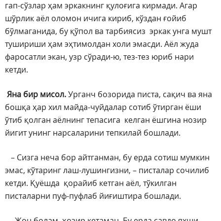
гап-сўзлар ҳам эркакнинг қулоғига кирмади. Агар
шўрлик аёл оломон ичига кириб, кўздан ғойиб
бўлмаганида, бу қўпол ва тарбиясиз эркак унга мушт
тушириши ҳам эҳтимолдан холи эмасди. Аёл жуда
фаросатли экан, узр сўради-ю, тез-тез юриб нари
кетди.
Яна бир мисол.
Урганч бозорида писта, сақич ва яна
бошқа ҳар хил майда-чуйдалар сотиб ўтирган ёши
ўтиб қолган аёлнинг тепасига келган ёшгина нозир
йигит унинг нарсаларини тепкилай бошлади.
– Сизга неча бор айтганман, бу ерда сотиш мумкин
эмас, кўтаринг лаш-лушингизни, – писталар сочилиб
кетди. Қуёшда қорайиб кетган аёл, тўкилган
писталарни пуф-пуфлаб йиғиштира бошлади.
– Жон болам, ҳозир кетаман. Бу ерда савдо яхши