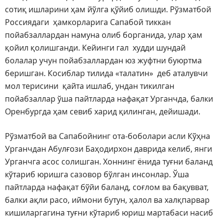
сотиқ ишларини ҳам йўлга қўйиб олишди. Рўзматбой
Россиядаги ҳамкорларига Сапабой тиккан
пойабзаллардан намуна олиб борганида, улар ҳам
қойил қолишганди. Кейинги гал худди шундай
болалар учун пойабзаллардан юз жуфтни буюртма
беришган. Косиблар тилида «талатин» деб аталувчи
мол терисини қайта ишлаб, ундан тикилган
пойабзаллар ўша пайтларда нафақат Урганчда, балки
Оренбургда ҳам севиб харид қилинган, дейишади.
Рўзматбой ва Сапабойнинг ота-боболари асли Кўҳна
Урганчдан Абулғози Баҳодирхон даврида келиб, янги
Урганчга асос солишган. Хоннинг ёнида туғни баланд
кўтариб юришга сазовор бўлган инсонлар. Ўша
пайтларда нафақат бўйи баланд, соғлом ва бақувват,
балки ақли расо, иймони бутун, ҳалол ва халқпарвар
кишиларгагина туғни кўтариб юриш мартабаси насиб