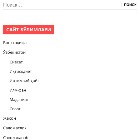
Найти:
САЙТ БЎЛИМЛАРИ
Бош саҳифа
Ўзбекистон
Сиёсат
Иқтисодиёт
Ижтимоий ҳаёт
Илм-фан
Маданият
Спорт
Жаҳон
Саломатлик
Савол-жавоб