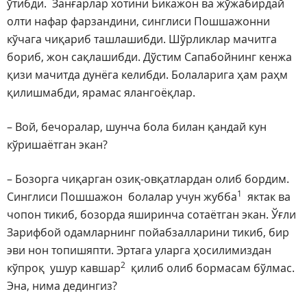
ўтибди. Занғарлар хотини Бикажон ва жўжабирдай
олти нафар фарзандини, синглиси Пошшажонни
кўчага чиқариб ташлашибди. Шўрликлар мачитга
бориб, жон сақлашибди. Дўстим Сапабойнинг кенжа
қизи мачитда дунёга келибди. Болаларига ҳам раҳм
қилишмабди, ярамас ялангоёқлар.
– Вой, бечоралар, шунча бола билан қандай кун
кўришаётган экан?
– Бозорга чиқарган озиқ-овқатлардан олиб бордим.
1
Синглиси Пошшажон болалар учун жубба
яктак ва
чопон тикиб, бозорда яширинча сотаётган экан. Ўғли
Зарифбой одамларнинг пойабзалларини тикиб, бир
эви нон топишяпти. Эртага уларга ҳосилимиздан
2
кўпроқ ушур кавшар
қилиб олиб бормасам бўлмас.
Эна, нима дедингиз?