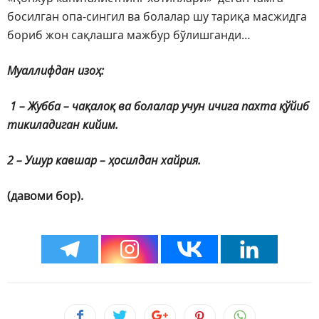
босилган опа-сингил ва болалар шу тариқа масжидга
бориб жон сақлашга мажбур бўлишганди…
Муаллифдан изоҳ:
1 – Жубба – чақалоқ ва болалар учун ичига пахта қўйиб
тикиладиган кийим.
2 – Ушур кавшар – ҳосилдан хайрия.
(давоми бор).