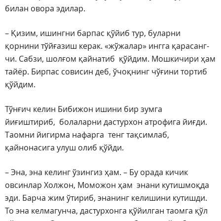
билан овора эдилар.
– Қизим, ишингни барпас қўйиб тур, буларни
қорнини тўйғазиш керак. «жўжалар» ингга қарасанг-
чи. Сабзи, шолғом қайнатиб қўйдим. Мошкичири ҳам
тайёр. Бирпас совисин деб, ўчоқнинг чўғини тортиб
қўйдим.
Тўнғич келин Бибижон ишини бир зумга
йиғиштириб, болаларни дастурхон атрофига йиғди.
Таомни йигирма нафарга тенг тақсимлаб,
қайнонасига улуш олиб қўйди.
– Эна, эна келинг ўзингиз ҳам. – Бу орада кичик
овсинлар Холжон, Моможон ҳам энани кутишмоқда
эди. Барча жим ўтириб, энанинг келишини кутишди.
То эна келмагунча, дастурхонга қўйилган таомга қўл