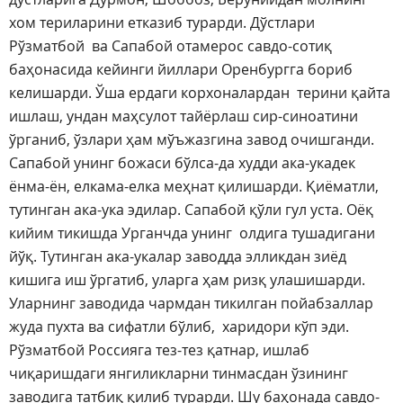
хом териларини етказиб турарди. Дўстлари
Рўзматбой ва Сапабой отамерос савдо-сотиқ
баҳонасида кейинги йиллари Оренбургга бориб
келишарди. Ўша ердаги корхоналардан терини қайта
ишлаш, ундан маҳсулот тайёрлаш сир-синоатини
ўрганиб, ўзлари ҳам мўъжазгина завод очишганди.
Сапабой унинг божаси бўлса-да худди ака-укадек
ёнма-ён, елкама-елка меҳнат қилишарди. Қиёматли,
тутинган ака-ука эдилар. Сапабой қўли гул уста. Оёқ
кийим тикишда Урганчда унинг олдига тушадигани
йўқ. Тутинган ака-укалар заводда элликдан зиёд
кишига иш ўргатиб, уларга ҳам ризқ улашишарди.
Уларнинг заводида чармдан тикилган пойабзаллар
жуда пухта ва сифатли бўлиб, харидори кўп эди.
Рўзматбой Россияга тез-тез қатнар, ишлаб
чиқаришдаги янгиликларни тинмасдан ўзининг
заводига татбиқ қилиб турарди. Шу баҳонада савдо-