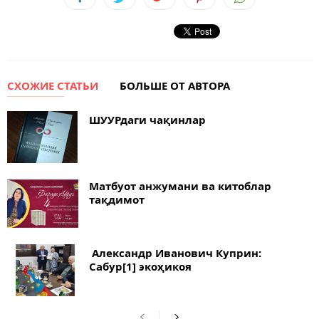
СХОЖИЕ СТАТЬИ
БОЛЬШЕ ОТ АВТОРА
ШУУРдаги чақинлар
Матбуот анжумани ва китоблар
тақдимот
Александр Иванович Куприн:
Сабур[1] экоҳикоя