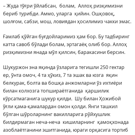
– Жуда тўғри ўйлабсан, болам, Аллоҳ ризқимизни
бериб турибди. Аммо, уларга қийин. Ошқовоқ,
шолғом, сабзи, мош, ловиядан ҳосилимиз чакки эмас.
Ғамлаб қўйган буғдойларимиз ҳам бор. Бу тадбиринг
катта савоб бўлади болам, эртагаёқ олиб бор. Аллоҳ
ризқимизни янада мўл қилсин, баракасини берсин.
Шукуржон эна яқинда ўзларига тегишли 250 гектар
ер, ўнта омоч, 4 та ҳўкиз, 7 та эшак ва юзга яқин
белкурак, болта ва бошқа анжомларни ўз ихтиёри
билан колхозга топшираётганида қаршилик
кўрсатмаганига шукур қилди. Шу билан Ҳожибой
ўғли қама-қамалардан омон қолди. Янги ташкил
бўлган шўроларнинг вакилларига рўйхушлик
билдирмаган неча-неча кишиларнинг қамоқхонада
азоблаётганини эшитганида, юраги орқасига тортиб