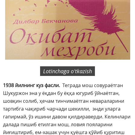
Lotinchaga oʻtkazish
1938 йилнинг куз фасли.
Теграда мош совураётган
Шукуржон эна у ёқдан бу ёққа югуриб ўйнаётган,
шовқин солиб, ҳечам тинчимаётган невараларини
тартибга чақириб чарчади шекилли, энди уларга
гапирмай, ўз ишини давом қилдираверди. Келинлари
далада пишиб етилган мош, ловия пояларини
йиғиштириб, ем-хашак учун қуёшга қўйиб қуритиш