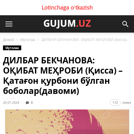
Lotinchaga oʻtkazish
Домой
Мутолаа
ДИЛБАР БЕКЧАНОВА: ОҚИБАТ МЕҲРОБИ (Қисса) – Қатағон қурбони бўлган боболар(давоми)
Мутолаа
ДИЛБАР БЕКЧАНОВА:
ОҚИБАТ МЕҲРОБИ (Қисса) –
Қатағон қурбони бўлган
боболар(давоми)
20.07.2024
0
172
views