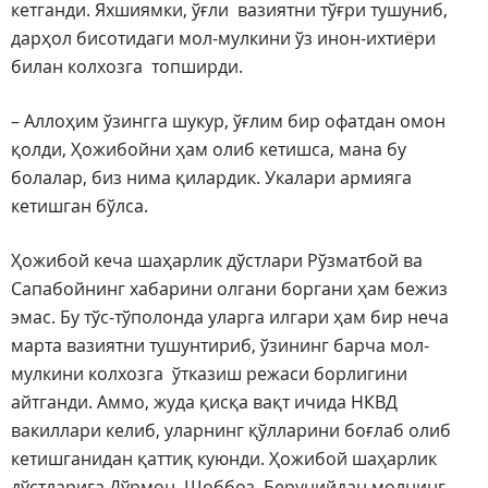
кетганди. Яхшиямки, ўғли вазиятни тўғри тушуниб,
дарҳол бисотидаги мол-мулкини ўз инон-ихтиёри
билан колхозга топширди.
– Аллоҳим ўзингга шукур, ўғлим бир офатдан омон
қолди, Ҳожибойни ҳам олиб кетишса, мана бу
болалар, биз нима қилардик. Укалари армияга
кетишган бўлса.
Ҳожибой кеча шаҳарлик дўстлари Рўзматбой ва
Сапабойнинг хабарини олгани боргани ҳам бежиз
эмас. Бу тўс-тўполонда уларга илгари ҳам бир неча
марта вазиятни тушунтириб, ўзининг барча мол-
мулкини колхозга ўтказиш режаси борлигини
айтганди. Аммо, жуда қисқа вақт ичида НКВД
вакиллари келиб, уларнинг қўлларини боғлаб олиб
кетишганидан қаттиқ куюнди. Ҳожибой шаҳарлик
дўстларига Дўрмон, Шоббоз, Берунийдан молнинг