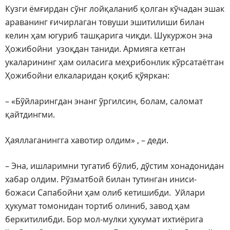
Кузги ёмғирдан сўнг лойқаланиб қолган кўчадан эшак
араванинг ғичирлаган товуши эшитилиши билан
келин ҳам югуриб ташқарига чиқди. Шукуржон эна
Ҳожибойни узоқдан таниди. Армияга кетган
укаларининг ҳам оиласига меҳрибонлик кўрсатаётган
Ҳожибойни елкаларидан қоқиб қўяркан:
– «Бўйларингдан энанг ўргилсин, болам, саломат
қайтдингми.
Ҳаяллаганингга хавотир олдим» , – деди.
– Эна, ишларимни тугатиб бўлиб, дўстим хонадонидан
хабар олдим. Рўзматбой билан тутинган иниси-
божаси Сапабойни ҳам олиб кетишибди. Уйлари
ҳукумат томонидан тортиб олиниб, завод ҳам
беркитилибди. Бор мол-мулки ҳукумат ихтиёрига