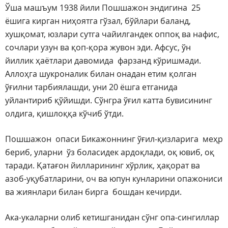
Ўша машъум 1938 йили Пошшажон эндигина 25
ёшига кирган ниҳоятга гўзал, бўйлари баланд,
хушқомат, юзлари сутга чайилгандек оппоқ ва нафис,
сочлари узун ва қоп-қора жувон эди. Афсус, ўн
йиллик ҳаётлари давомида фарзанд кўришмади.
Аллоҳга шукроналик билан онадан етим қолган
ўғилни тарбиялашди, уни 20 ёшга етганида
уйлантириб қўйишди. Сўнгра ўғил катта бувисининг
олдига, қишлоққа кўчиб ўтди.
Пошшажон опаси Бикажоннинг ўғил-қизларига меҳр
бериб, уларни ўз боласидек ардоқлади, оқ ювиб, оқ
таради. Қатағон йилларининг хўрлик, ҳақорат ва
азоб-уқубатларини, оч ва юпун кунларини опажониси
ва жиянлари билан бирга бошдан кечирди.
Ака-укаларни олиб кетишганидан сўнг опа-сингиллар