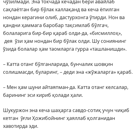
чўзилмади. Эна токчада кечадан бери авайлаб
сақлаётган бир бўлак каллақанд ва кеча ёпилган
нондан керагини олиб, дастурхонга ўтирди. Нон ва
қандни ҳаммага баробар тақсимлаб бўлгач,
болаларига бир-бир қараб олди-да, «бисмиллоҳ»,
дея ўзи ҳам нондан бир бўлак олди. Шу сониянинг
ўзида болалар ҳам таомларга гурра «ташланишди».
– Катта отанг бўлганларида, бунчалик шовқин
солишмасди, буларинг, – деди эна «жўжаларга» қараб.
– Мен ҳам шуни айтаяпман-да. Катта отанг келсалар,
барининг эси кириб қолади ҳали.
Шукуржон эна кеча шаҳарга савдо-сотиқ учун чиқиб
кетган ўғли Ҳожибойнинг ҳаяллаб қолганидан
хавотирда эди.