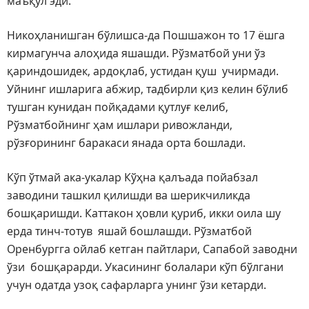
маъқул эди.
Никоҳланишган бўлишса-да Пошшажон то 17 ёшга
кирмагунча алоҳида яшашди. Рўзматбой уни ўз
қариндошидек, ардоқлаб, устидан қуш учирмади.
Уйнинг ишларига абжир, тадбирли қиз келин бўлиб
тушган кунидан пойқадами қутлуғ келиб,
Рўзматбойнинг ҳам ишлари ривожланди,
рўзғорининг баракаси янада орта бошлади.
Кўп ўтмай ака-укалар Кўҳна қалъада пойабзал
заводини ташкил қилишди ва шерикчиликда
бошқаришди. Каттакон ҳовли қуриб, икки оила шу
ерда тинч-тотув яшай бошлашди. Рўзматбой
Оренбургга ойлаб кетган пайтлари, Сапабой заводни
ўзи бошқарарди. Укасининг болалари кўп бўлгани
учун одатда узоқ сафарларга унинг ўзи кетарди.