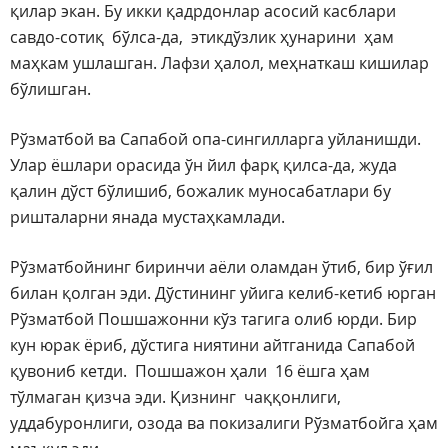
қилар экан. Бу икки қадрдонлар асосий касблари
савдо-сотиқ бўлса-да, этикдўзлик ҳунарини ҳам
маҳкам ушлашган. Лафзи ҳалол, меҳнаткаш кишилар
бўлишган.
Рўзматбой ва Сапабой опа-сингилларга уйланишди.
Улар ёшлари орасида ўн йил фарқ қилса-да, жуда
қалин дўст бўлишиб, божалик муносабатлари бу
ришталарни янада мустаҳкамлади.
Рўзматбойнинг биринчи аёли оламдан ўтиб, бир ўғил
билан қолган эди. Дўстининг уйига келиб-кетиб юрган
Рўзматбой Пошшажонни кўз тагига олиб юрди. Бир
кун юрак ёриб, дўстига ниятини айтганида Сапабой
қувониб кетди. Пошшажон ҳали 16 ёшга ҳам
тўлмаган қизча эди. Қизнинг чаққонлиги,
уддабуронлиги, озода ва покизалиги Рўзматбойга ҳам