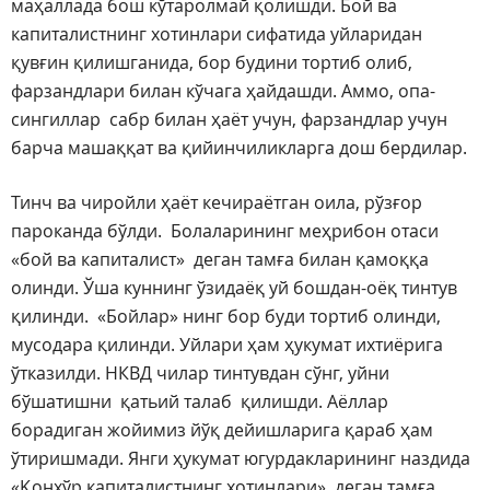
маҳаллада бош кўтаролмай қолишди. Бой ва
капиталистнинг хотинлари сифатида уйларидан
қувғин қилишганида, бор будини тортиб олиб,
фарзандлари билан кўчага ҳайдашди. Аммо, опа-
сингиллар сабр билан ҳаёт учун, фарзандлар учун
барча машаққат ва қийинчиликларга дош бердилар.
Тинч ва чиройли ҳаёт кечираётган оила, рўзғор
пароканда бўлди. Болаларининг меҳрибон отаси
«бой ва капиталист» деган тамға билан қамоққа
олинди. Ўша куннинг ўзидаёқ уй бошдан-оёқ тинтув
қилинди. «Бойлар» нинг бор буди тортиб олинди,
мусодара қилинди. Уйлари ҳам ҳукумат ихтиёрига
ўтказилди. НКВД чилар тинтувдан сўнг, уйни
бўшатишни қатьий талаб қилишди. Аёллар
борадиган жойимиз йўқ дейишларига қараб ҳам
ўтиришмади. Янги ҳукумат югурдакларининг наздида
«Қонхўр капиталистнинг хотинлари» деган тамға