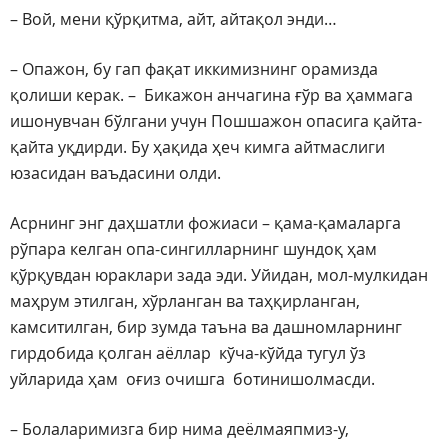
– Вой, мени қўрқитма, айт, айтақол энди…
– Опажон, бу гап фақат иккимизнинг орамизда
қолиши керак. – Бикажон анчагина ғўр ва ҳаммага
ишонувчан бўлгани учун Пошшажон опасига қайта-
қайта уқдирди. Бу ҳақида ҳеч кимга айтмаслиги
юзасидан ваъдасини олди.
Асрнинг энг даҳшатли фожиаси – қама-қамаларга
рўпара келган опа-сингилларнинг шундоқ ҳам
қўрқувдан юраклари зада эди. Уйидан, мол-мулкидан
маҳрум этилган, хўрланган ва таҳқирланган,
камситилган, бир зумда таъна ва дашномларнинг
гирдобида қолган аёллар кўча-кўйда тугул ўз
уйларида ҳам оғиз очишга ботинишолмасди.
– Болаларимизга бир нима деёлмаяпмиз-у,