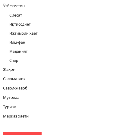
Ўзбекистон
Сиёсат
Иқтисодиёт
Ижтимоий ҳаёт
Илм-фан
Маданият
Спорт
Жаҳон
Саломатлик
Савол-жавоб
Мутолаа
Туризм
Марказ ҳаёти