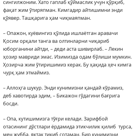
сингилжоним. Хато гаплаб қўймаслик учун қўрқиб,
фақат жим ўтиряпман. Кимгадир айтишимни энди
қўявер. Ташқарига ҳам чиқмаяпман.
– Опажон, куёвингиз қўлида ишлаётган аравачи
Қосим орқали танга ва олтинларни чиқариб
юборганини айтди, – деди аста шивирлаб. – Лекин
ҳозир мавриди эмас. Изимизда одам бўлиши мумкин.
Ҳозирча жим ўтиришимиз керак. Бу ҳақида ҳеч кимга
чурқ ҳам этмаймиз.
– Аллоҳга шукур. Энди кунимизни қандай кўрамиз,
деб хавотирда эдим, – Бикажон гўдагини бағрига
босди.
– Опа, кутишимизга тўғри келади. Зарифбой
отасининг дўстлари ёрдамида этикчилик қилиб турса,
мен жубба, яктак тикиб сотаман. Бир кунимизни