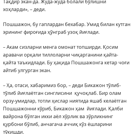
Тақдир экан-да. Жуда-жуда болали бўлишни
хоҳларди», – деди.
Пошшажон, бу гаплардан бехабар. Умид билан кутган
эрининг фироғида ҳўнграб узоқ йиғлади.
– Акам сизларни менга омонат топширди. Қосим
аравачи орқали тиллоларни чиқарганини қайта-
қайта таъкидлади. Бу ҳақида Пошшажонга кетар чоғи
айтиб улгурган экан.
– Ҳа, отаси, хабаримиз бор, – деди Бикажон тўлиб-
тўлиб йиғлаётган синглисини қучоқлаб. Бир олам
орзу-умидлар, тотли ҳислар ниятида яшаб келаётган
Пошшажонни кўриб, Бикажон ҳам йиғлади. Қалби
вайрона бўлган икки аёл хўрлик ва зўрликнинг
қурбони бўлиб, анчагача аччиқ кўз ёшларини
тўкишди.