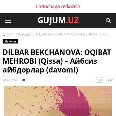
Lotinchaga oʻtkazish
Домой
Мутолаа
DILBAR BEKCHANOVA: OQIBAT MEHROBI (Qissa) – Айбсиз айбдорлар (davomi)
Мутолаа
DILBAR BEKCHANOVA: OQIBAT
MEHROBI (Qissa) – Айбсиз
айбдорлар (davomi)
22.07.2024
0
150
views