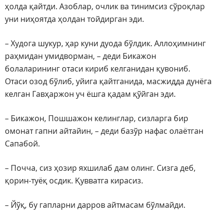
ҳолда қайтди. Азоблар, очлик ва тинимсиз сўроқлар
уни ниҳоятда ҳолдан тойдирган эди.
– Худога шукур, ҳар куни дуода бўлдик. Аллоҳимнинг
раҳмидан умидворман, – деди Бикажон
болаларининг отаси кириб келганидан қувониб.
Отаси озод бўлиб, уйига қайтганида, масжидда дунёга
келган Гавҳаржон уч ёшга қадам қўйган эди.
– Бикажон, Пошшажон келинглар, сизларга бир
омонат гапни айтайин, – деди базўр нафас олаётган
Сапабой.
– Почча, сиз ҳозир яхшилаб дам олинг. Сизга деб,
қорин-туёқ осдик. Қувватга кирасиз.
– Йўқ, бу гапларни дарров айтмасам бўлмайди.