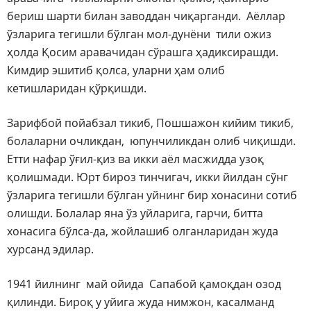
бериш шарти билан заводдан чиқарганди. Аёллар
ўзларига тегишли бўлган мол-дунёни тили ожиз
ҳолда Қосим аравачидан сўрашга ҳадиксирашди.
Кимдир эшитиб қолса, уларни ҳам олиб
кетишларидан қўрқишди.
Зарифбой пойабзал тикиб, Пошшажон кийим тикиб,
болаларни очликдан, юпунчиликдан олиб чиқишди.
Етти нафар ўғил-қиз ва икки аёл масжидда узоқ
қолишмади. Юрт бироз тинчигач, икки йилдан сўнг
ўзларига тегишли бўлган уйнинг бир хонасини сотиб
олишди. Болалар яна ўз уйларига, гарчи, битта
хонасига бўлса-да, жойлашиб олганларидан жуда
хурсанд эдилар.
1941 йилнинг май ойида Сапабой қамоқдан озод
қилинди. Бироқ у уйига жуда нимжон, касалманд