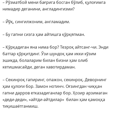
– Рўзматбой мени бағрига босган бўлиб, қулоғимга
нимадир деганини, англадингизми?
– Йўқ, сингилжоним, англамадим.
– Бу гапни сизга ҳам айтишга қўрқяпман.
– Қўрқадиган яна нима бор? Тезроқ айтсанг-чи. Энди
баттар қўрқитдинг. Ўзи шундоқ ҳам икки кўзим
эшикда, болаларим билан бизни ҳам олиб
кетишмасайди, деган хавотирдаман.
– Секинроқ гапиринг, опажон, секинроқ. Деворнинг
ҳам қулоғи бор. Замон нотинч. Оғзингдан чиққан
гапни дарров етказадиганлар бор. Ҳозир арзимаган
«деди-деди», «айтди-айтдилар» билан ҳам қамоққа
тиқишаётганмиш.