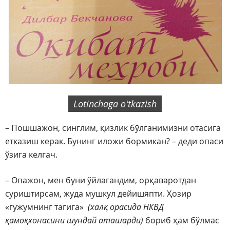
Lotinchaga oʻtkazish
– Пошшажон, синглим, қизлик бўлганимизни отасига
етказиш керак. Бунинг иложи бормикан? – деди опаси
ўзига келгач.
– Опажон, мен буни ўйлагандим, орқаваротдан
суриштирсам, жуда мушкул дейишяпти. Ҳозир
«гужумнинг тагига»
(халқ орасида НКВД
қамоқхонасини шундай аташарди)
бориб ҳам бўлмас