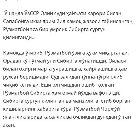
Ўшанда ЎзССР Олий суди ҳайъати қарори билан
Сапабойга икки ярим йил қамоқ жазоси тайинланган,
Рўзматбой эса бир умрлик Сибирга сургун
қилинганди…
Қамоқда ўтириб, Рўзматбой ўзига ҳукм чиқарганди.
Орадан кўп ўтмай уни Сибирга жўнатишди. Оиласи
билан охирги марта учрашишга, хайрлашишга ҳам
рухсат беришмади. Суд залидан тўппа-тўғри олиб
чиқиб кетилди. Ёши олтмишдан ошиб қолган
Рўзматбой Сибирга ҳам етмай йўлда вафот этди.
Сибирга сургун қилинган ва манзилига етиб борган
кишиларнинг хабарига кўра, Рўзматбой Чоржўй
ялангликларида касаллик ва очликдан дунёдан ўтган
экан.