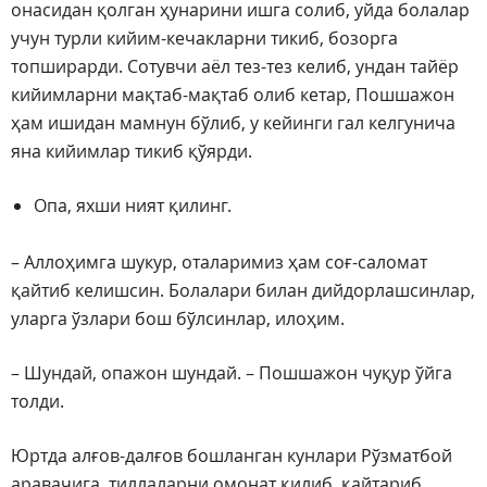
онасидан қолган ҳунарини ишга солиб, уйда болалар
учун турли кийим-кечакларни тикиб, бозорга
топширарди. Сотувчи аёл тез-тез келиб, ундан тайёр
кийимларни мақтаб-мақтаб олиб кетар, Пошшажон
ҳам ишидан мамнун бўлиб, у кейинги гал келгунича
яна кийимлар тикиб қўярди.
Опа, яхши ният қилинг.
– Аллоҳимга шукур, оталаримиз ҳам соғ-саломат
қайтиб келишсин. Болалари билан дийдорлашсинлар,
уларга ўзлари бош бўлсинлар, илоҳим.
– Шундай, опажон шундай. – Пошшажон чуқур ўйга
толди.
Юртда алғов-далғов бошланган кунлари Рўзматбой
аравачига тиллаларни омонат қилиб, қайтариб