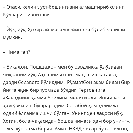
– Отаси, келинг, уст-бошингизни алмаштириб олинг.
Қўлларингизни ювинг.
– Йўқ, йўқ. Ҳозир айтмасам кейин кеч бўлиб қолиши
мумкин.
– Нима гап?
– Бикажон, Пошшажон мен бу озодликка ўз-ўзидан
чиққаним йўқ. Аҳволим яхши эмас, оғир касалга,
дарди бедавога йўлиқдим. Рўзматбой акам билан бир
йилга яқин бир турмада бўлдик. Терговчига
«Заводнинг ҳамма бойлиги меники эди. Ишчиларга
ҳам ўзим иш буюрар эдим. Сапабой ҳам қўлимда
оддий ёлланма ишчи бўлган. Унинг ҳеч вақоси йўқ.
Хотин, бола-чақасидан бошқа нимаси ҳам бор унинг»,
– дея кўрсатма берди. Аммо НКВД чилар бу гап ёлғон,