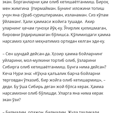
экан. Борганларни ҳам олиб кетишаётганмиш. Бироқ
мен жимгина ўтирмайман. Бунинг иложини топиш
учун яна сўраб-суриштираман, изланаман. Сиз кўпам
ўйламанг. Ҳали ҳаммаси жойига тушади. Ахир
уларнинг ҳечам гуноҳи йўқ-ку. Ўғирлик қилишмаган,
бировни ўлдиришмаган бўлишса. Қўлимиздаги ҳамма
нарсамиз ҳалол меҳнатимиз ортидан келган эди-ку.
– Сен шундай дейсан-да. Ҳозир ҳамма бойларнинг
уйларини, мол-мулкини тортиб олиб, ўзларини
Сибирга олиб кетишаётганмиш. Бунга нима дейсан?
Кеча Нури эна: «Кўҳна қалъалик барча бойларни
терговдан ўтказиб, бир жойга олиб кетишармиш», –
деди. Бу ўша Сибирь деган жой бўлса керак. Ҳамма
нарсамизни олиб бўлишди. Уларга яна нима керак
экан ўзи?
– Билмадим, опажон, билмадим. Жуда таҳликали