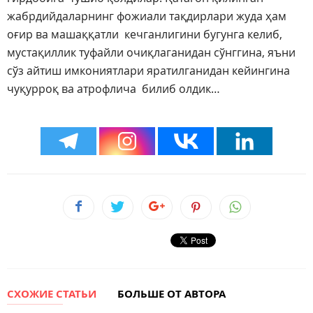
жабрдийдаларнинг фожиали тақдирлари жуда ҳам
оғир ва машаққатли кечганлигини бугунга келиб,
мустақиллик туфайли очиқлаганидан сўнггина, яъни
сўз айтиш имкониятлари яратилганидан кейингина
чуқурроқ ва атрофлича билиб олдик…
СХОЖИЕ СТАТЬИ
БОЛЬШЕ ОТ АВТОРА