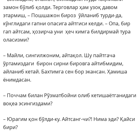
замон бўлиб қолди. Терговлар ҳам узоқ давом
этармиш, – Пошшажон бироз ўйланиб турди-да,
кўнглидаги гапни опасига айтгиси келди. – Опа, бир
гап айтсам, ҳозирча уни ҳеч кимга билдирмай тура
оласизми?
– Майли, сингилжоним, айтақол. Шу пайтгача
ўртамиздаги бирон сирни бировга айтибмидим,
айланиб кетай. Бахтимга сен бор экансан. Ҳамиша
ёнимдасан.
– Поччам билан Рўзматбойни олиб кетишаётганидаги
воқеа эсингиздами?
– Юрагим қон бўлди-ку. Айтсанг-чи?! Нима эди? Қайси
бири?