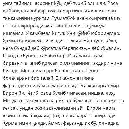
унга тайинли асосинг йўқ, деб туриб олишди. Роса
қийноқ ва азоблар, очлик ҳар иккаламизнинг ҳам
тинкамизни қуритди. Рўзматбой акам охиригача шу
гапни такрорлади: «Сапабой менинг қўлимда
ишлайди. У камбағал йигит. Уни қўйиб юборинглар.
Ҳамма бойлик меники эди», – деди. Бир куни, «Ака,
нега бундай деб кўрсатма беряпсиз», – деб сўрадим.
Шунда: «Бунинг сабаби бор. Иккаламиз ҳам
бирданига кетиб қолсак, оиламизнинг тақдири нима
бўлади. Мен анча қариб қолганман. Сенинг
болаларинг бир талай. Бикажон еттинчи
фарзандингни ҳам аллақачон дунёга келтиргандир.
Бирон йил ётиб, озод бўлиб чиқасан, иншааллоҳ.
Менда сеникидек катта рўзғор бўлмаса. Пошшажонга
келсак, ундан рози эканлигимни айт. Бирон марта
юзимга тик боқмади, фақат ерга қараб гапирарди.
Ҳурматимни қилди. Аммо, фарзандлик бўлолмадик.