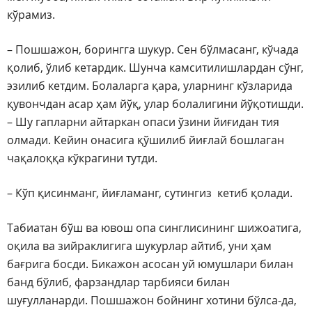
кўрамиз.
– Пошшажон, борингга шукур. Сен бўлмасанг, кўчада
қолиб, ўлиб кетардик. Шунча камситилишлардан сўнг,
эзилиб кетдим. Болаларга қара, уларнинг кўзларида
қувончдан асар ҳам йўқ, улар болалигини йўқотишди.
– Шу гапларни айтаркан опаси ўзини йиғидан тия
олмади. Кейин онасига қўшилиб йиғлай бошлаган
чақалоққа кўкрагини тутди.
– Кўп қисинманг, йиғламанг, сутингиз кетиб қолади.
Табиатан бўш ва ювош опа синглисининг шижоатига,
оқила ва зийраклигига шукурлар айтиб, уни ҳам
бағрига босди. Бикажон асосан уй юмушлари билан
банд бўлиб, фарзандлар тарбияси билан
шуғулланарди. Пошшажон бойнинг хотини бўлса-да,