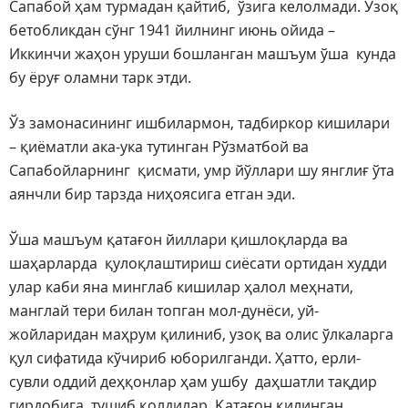
Сапабой ҳам турмадан қайтиб, ўзига келолмади. Узоқ
бетобликдан сўнг 1941 йилнинг июнь ойида –
Иккинчи жаҳон уруши бошланган машъум ўша кунда
бу ёруғ оламни тарк этди.
Ўз замонасининг ишбилармон, тадбиркор кишилари
– қиёматли ака-ука тутинган Рўзматбой ва
Сапабойларнинг қисмати, умр йўллари шу янглиғ ўта
аянчли бир тарзда ниҳоясига етган эди.
Ўша машъум қатағон йиллари қишлоқларда ва
шаҳарларда қулоқлаштириш сиёсати ортидан худди
улар каби яна минглаб кишилар ҳалол меҳнати,
манглай тери билан топган мол-дунёси, уй-
жойларидан маҳрум қилиниб, узоқ ва олис ўлкаларга
қул сифатида кўчириб юборилганди. Ҳатто, ерли-
сувли оддий деҳқонлар ҳам ушбу даҳшатли тақдир
гирдобига тушиб қолдилар. Қатағон қилинган