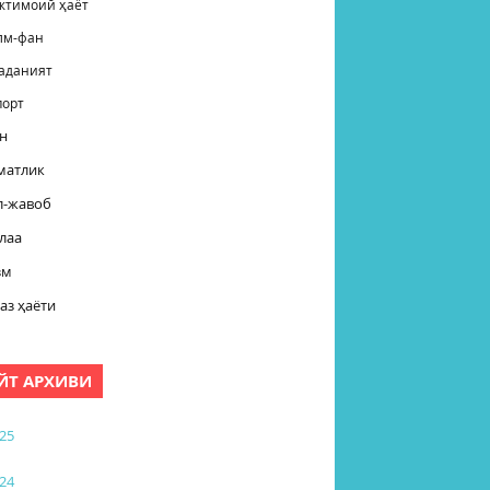
жтимоий ҳаёт
лм-фан
аданият
порт
н
матлик
л-жавоб
лаа
зм
аз ҳаёти
ЙТ АРХИВИ
25
24