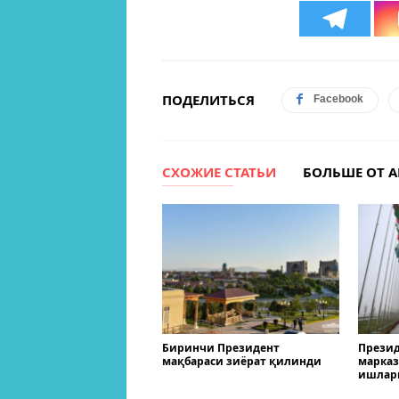
ПОДЕЛИТЬСЯ
Facebook
СХОЖИЕ СТАТЬИ
БОЛЬШЕ ОТ А
Биринчи Президент
Презид
мақбараси зиёрат қилинди
марказ
ишлар