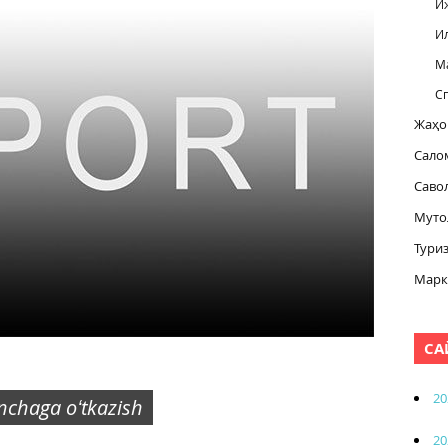
И
И
М
С
Жаҳо
Сало
Саво
Муто
Тури
Марк
СА
20
inchaga oʻtkazish
20