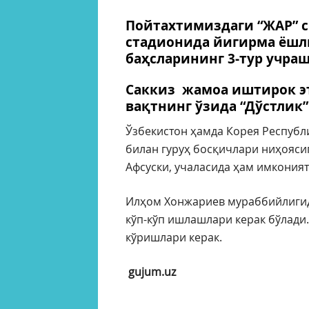
Пойтахтимиздаги “ЖАР” 
стадионида йигирма ёшли
баҳсларининг 3-тур учраш
Саккиз жамоа иштирок эт
вақтнинг ўзида “Дўстлик
Ўзбекистон ҳамда Корея Республи
билан гуруҳ босқичлари ниҳоясига
Афсуски, учаласида ҳам имконият
Илҳом Хонжариев мураббийлигида
кўп-кўп ишлашлари керак бўлади.
кўришлари керак.
gujum.uz