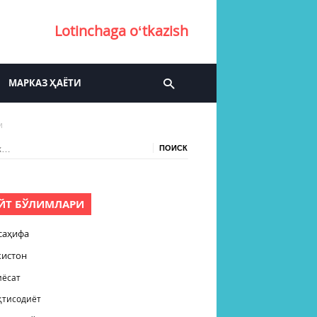
Lotinchaga oʻtkazish
МАРКАЗ ҲАЁТИ
и
:
ЙТ БЎЛИМЛАРИ
саҳифа
кистон
иёсат
қтисодиёт