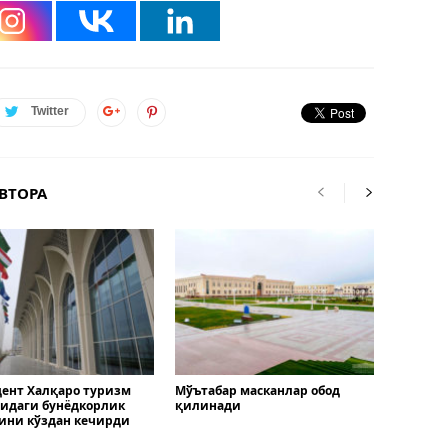
Twitter
ВТОРА
ент Халқаро туризм
Мўътабар масканлар обод
идаги бунёдкорлик
қилинади
ини кўздан кечирди