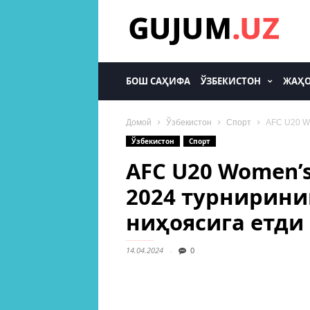
gujum.uz
БОШ САҲИФА
ЎЗБЕКИСТОН
ЖАҲ
Домой
Ўзбекистон
Спорт
AFC U20 Wo
Ўзбекистон
Спорт
AFC U20 Women’s
2024 турнирини
ниҳоясига етди
14.04.2024
0