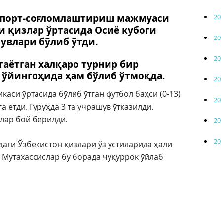
спорт-соғломлаштириш мажмуаси
20
 қизлар ўртасида Осиё кубоги
20
увлари бўлиб ўтди.
20
аётган халқаро турнир бир
” ўйингоҳида ҳам бўлиб ўтмоқда.
20
каси ўртасида бўлиб ўтган футбол баҳси (0-13)
20
 етди. Гуруҳда 3 та учрашув ўтказилди.
лар бой берилди.
20
20
ги Ўзбекистон қизлари ўз устиларида ҳали
 Мутахассислар бу борада чуқуррок ўйлаб