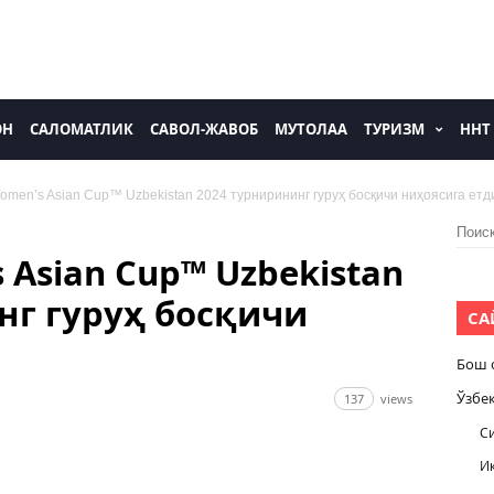
ОН
САЛОМАТЛИК
САВОЛ-ЖАВОБ
МУТОЛАА
ТУРИЗМ
ННТ
men’s Asian Cup™ Uzbekistan 2024 турнирининг гуруҳ босқичи ниҳоясига етд
Найти
 Asian Cup™ Uzbekistan
нг гуруҳ босқичи
СА
Бош 
Ўзбе
137
views
С
И