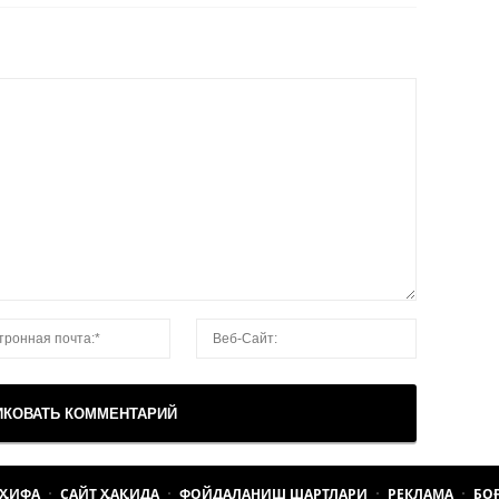
АҲИФА
САЙТ ҲАҚИДА
ФОЙДАЛАНИШ ШАРТЛАРИ
РЕКЛАМА
БО