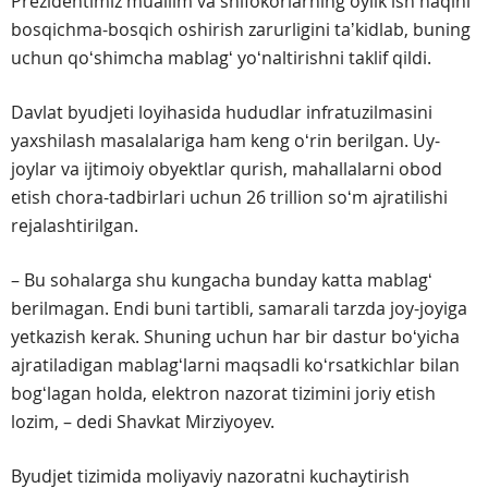
Prezidentimiz muallim va shifokorlarning oylik ish haqini
bosqichma-bosqich oshirish zarurligini taʼkidlab, buning
uchun qoʻshimcha mablagʻ yoʻnaltirishni taklif qildi.
Davlat byudjeti loyihasida hududlar infratuzilmasini
yaxshilash masalalariga ham keng oʻrin berilgan. Uy-
joylar va ijtimoiy obyektlar qurish, mahallalarni obod
etish chora-tadbirlari uchun 26 trillion soʻm ajratilishi
rejalashtirilgan.
– Bu sohalarga shu kungacha bunday katta mablagʻ
berilmagan. Endi buni tartibli, samarali tarzda joy-joyiga
yetkazish kerak. Shuning uchun har bir dastur boʻyicha
ajratiladigan mablagʻlarni maqsadli koʻrsatkichlar bilan
bogʻlagan holda, elektron nazorat tizimini joriy etish
lozim, – dedi Shavkat Mirziyoyev.
Byudjet tizimida moliyaviy nazoratni kuchaytirish