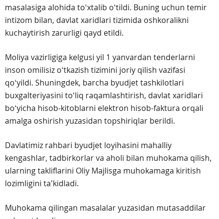
masalasiga alohida toʻxtalib oʻtildi. Buning uchun temir
intizom bilan, davlat xaridlari tizimida oshkoralikni
kuchaytirish zarurligi qayd etildi.
Moliya vazirligiga kelgusi yil 1 yanvardan tenderlarni
inson omilisiz oʻtkazish tizimini joriy qilish vazifasi
qoʻyildi. Shuningdek, barcha byudjet tashkilotlari
buxgalteriyasini toʻliq raqamlashtirish, davlat xaridlari
boʻyicha hisob-kitoblarni elektron hisob-faktura orqali
amalga oshirish yuzasidan topshiriqlar berildi.
Davlatimiz rahbari byudjet loyihasini mahalliy
kengashlar, tadbirkorlar va aholi bilan muhokama qilish,
ularning takliflarini Oliy Majlisga muhokamaga kiritish
lozimligini taʼkidladi.
Muhokama qilingan masalalar yuzasidan mutasaddilar