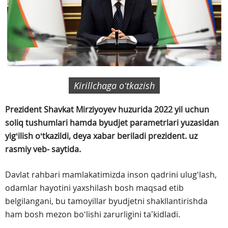
Kirillchaga oʻtkazish
Prezident Shavkat Mirziyoyev huzurida 2022 yil uchun
soliq tushumlari hamda byudjet parametrlari yuzasidan
yigʻilish oʻtkazildi, deya xabar beriladi prezident. uz
rasmiy veb- saytida.
Davlat rahbari mamlakatimizda inson qadrini ulugʻlash,
odamlar hayotini yaxshilash bosh maqsad etib
belgilangani, bu tamoyillar byudjetni shakllantirishda
ham bosh mezon boʻlishi zarurligini taʼkidladi.