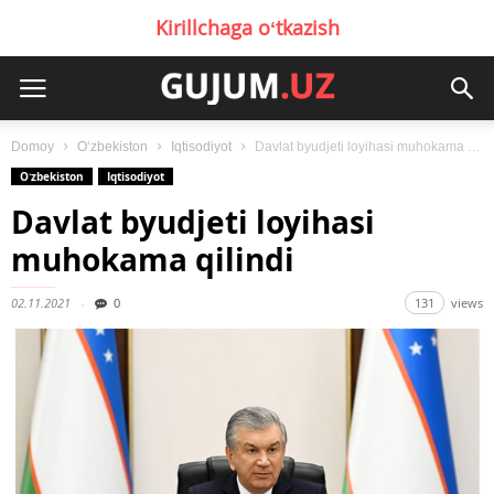
Kirillchaga oʻtkazish
Domoy
Oʻzbekiston
Iqtisodiyot
Davlat byudjeti loyihasi muhokama qilindi
Oʻzbekiston
Iqtisodiyot
Davlat byudjeti loyihasi
muhokama qilindi
02.11.2021
0
131
views