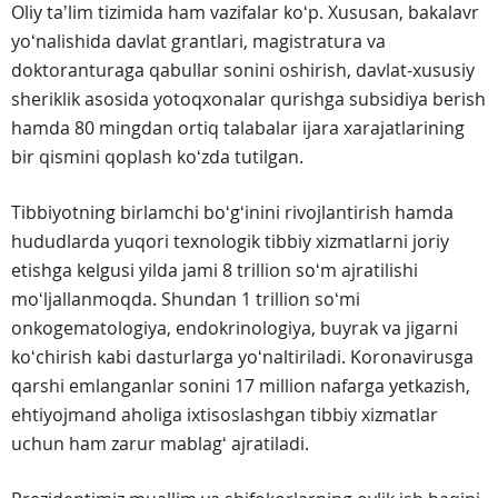
Oliy taʼlim tizimida ham vazifalar koʻp. Xususan, bakalavr
yoʻnalishida davlat grantlari, magistratura va
doktoranturaga qabullar sonini oshirish, davlat-xususiy
sheriklik asosida yotoqxonalar qurishga subsidiya berish
hamda 80 mingdan ortiq talabalar ijara xarajatlarining
bir qismini qoplash koʻzda tutilgan.
Tibbiyotning birlamchi boʻgʻinini rivojlantirish hamda
hududlarda yuqori texnologik tibbiy xizmatlarni joriy
etishga kelgusi yilda jami 8 trillion soʻm ajratilishi
moʻljallanmoqda. Shundan 1 trillion soʻmi
onkogematologiya, endokrinologiya, buyrak va jigarni
koʻchirish kabi dasturlarga yoʻnaltiriladi. Koronavirusga
qarshi emlanganlar sonini 17 million nafarga yetkazish,
ehtiyojmand aholiga ixtisoslashgan tibbiy xizmatlar
uchun ham zarur mablagʻ ajratiladi.