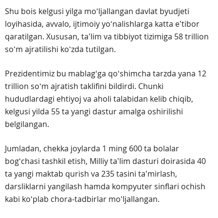
Shu bois kelgusi yilga moʻljallangan davlat byudjeti
loyihasida, avvalo, ijtimoiy yoʻnalishlarga katta eʼtibor
qaratilgan. Xususan, taʼlim va tibbiyot tizimiga 58 trillion
soʻm ajratilishi koʻzda tutilgan.
Prezidentimiz bu mablagʻga qoʻshimcha tarzda yana 12
trillion soʻm ajratish taklifini bildirdi. Chunki
hududlardagi ehtiyoj va aholi talabidan kelib chiqib,
kelgusi yilda 55 ta yangi dastur amalga oshirilishi
belgilangan.
Jumladan, chekka joylarda 1 ming 600 ta bolalar
bogʻchasi tashkil etish, Milliy taʼlim dasturi doirasida 40
ta yangi maktab qurish va 235 tasini taʼmirlash,
darsliklarni yangilash hamda kompyuter sinflari ochish
kabi koʻplab chora-tadbirlar moʻljallangan.