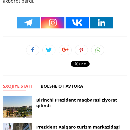
axborot berdi.
SXOJIYE STATI
BOLSHE OT AVTORA
Birinchi Prezident maqbarasi ziyorat
qilindi
Prezident Xalqaro turizm markazidagi