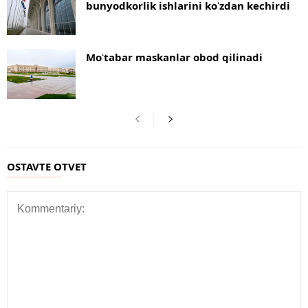
bunyodkorlik ishlarini koʻzdan kechirdi
Moʻtabar maskanlar obod qilinadi
OSTAVTE OTVET