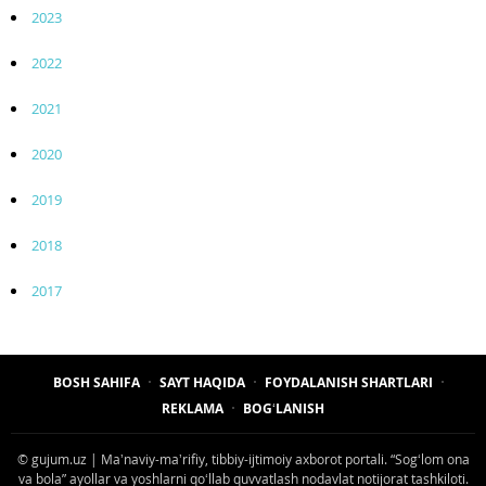
2023
2022
2021
2020
2019
2018
2017
BOSH SAHIFA
SAYT HAQIDA
FOYDALANISH SHARTLARI
REKLAMA
BOGʻLANISH
© gujum.uz | Maʼnaviy-maʼrifiy, tibbiy-ijtimoiy axborot portali. “Sogʻlom ona
va bola” ayollar va yoshlarni qoʻllab quvvatlash nodavlat notijorat tashkiloti.