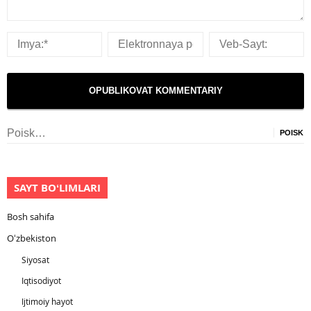
Nayti:
SAYT BOʻLIMLARI
Bosh sahifa
Oʻzbekiston
Siyosat
Iqtisodiyot
Ijtimoiy hayot