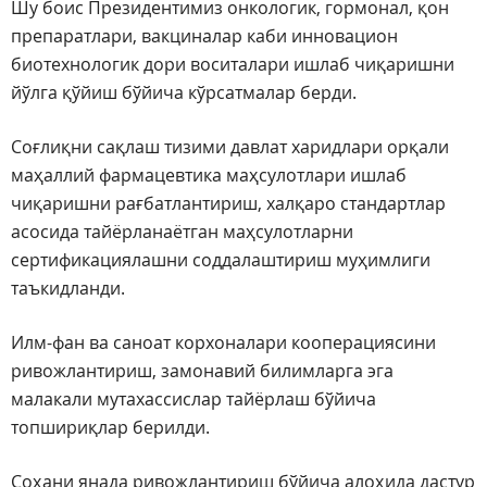
Шу боис Президентимиз онкологик, гормонал, қон
препаратлари, вакциналар каби инновацион
биотехнологик дори воситалари ишлаб чиқаришни
йўлга қўйиш бўйича кўрсатмалар берди.
Соғлиқни сақлаш тизими давлат харидлари орқали
маҳаллий фармацевтика маҳсулотлари ишлаб
чиқаришни рағбатлантириш, халқаро стандартлар
асосида тайёрланаётган маҳсулотларни
сертификациялашни соддалаштириш муҳимлиги
таъкидланди.
Илм-фан ва саноат корхоналари кооперациясини
ривожлантириш, замонавий билимларга эга
малакали мутахассислар тайёрлаш бўйича
топшириқлар берилди.
Соҳани янада ривожлантириш бўйича алоҳида дастур