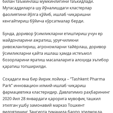
билан таъминлаш мумкинлигини таъкидлади.
Мутасаддиларга шу йўналишдаги кластерлар
фаолиятини йўлга қўйиб, ишлаб чиқаришни
кенгайтириш бўйича кўрсатмалар берди.
Бунда, доривор ўсимликларни етиштириш учун ер
майдонларини ажратиш, уруғчиликни
ривожлантириш, агрономларни тайёрлаш, доривор
ўсимликларни қайта ишлаш ҳамда истеъмол
бозорларини яратиш масалаларига алоҳида эътибор
қаратиш топширилди.
Соҳадаги яна бир йирик лойиҳа – “Tashkent Pharma
Park” инновацион илмий-ишлаб чиқариш
фармацевтика кластеридир. Давлатимиз раҳбарининг
2020 йил 28 январдаги қарорига мувофиқ ташкил
этилган ушбу замонавий марказ Тошкент
вилоятининг Зангиота туманида барпо этилмоқда.