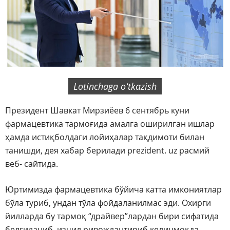
Lotinchaga oʻtkazish
Президент Шавкат Мирзиёев 6 сентябрь куни
фармацевтика тармоғида амалга оширилган ишлар
ҳамда истиқболдаги лойиҳалар тақдимоти билан
танишди, дея хабар берилади prezident. uz расмий
веб- сайтида.
Юртимизда фармацевтика бўйича катта имкониятлар
бўла туриб, ундан тўла фойдаланилмас эди. Охирги
йилларда бу тармоқ “драйвер”лардан бири сифатида
белгиланиб, изчил ривожлантириб келинмоқда.