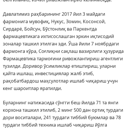
Давлатимиз раҳбарининг 2017 йил 3 майдаги
фармонига мувофиқ, Нукус, Зомин, Косонсой,
Сирдарё, Бойсун, Бўстонлиқ ва Паркентда
фармацевтикага ихтисослашган эркин иқтисодий
зоналар ташкил этилган эди. Ўша йили 7 ноябрдаги
фармонга кўра, Соғлиқни сақлаш вазирлиги ҳузурида
Фармацевтика тармоғини ривожлантириш агентлиги
тузилди. Доривор ўсимликлар етиштириш, уларни
қайта ишлаш, инвестициялар жалб этиб,
рақобатбардош маҳсулотлар ишлаб чиқариш учун
кенг шароитлар яратилди.
Буларнинг натижасида сўнгги беш йилда 71 та янги
корхона ташкил этилиб, 2 минг 500 дан ортиқ турдаги
дори воситалари, 241 турдаги тиббий буюмлар ва 78
турдаги тиббий техника ишлаб чиқариш йўлга