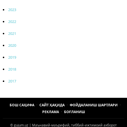
2023
2022
2021
2020
2019
2018
2017
БОШ САҲИФА
САЙТ ҲАҚИДА
ФОЙДАЛАНИШ ШАРТЛАРИ
РЕКЛАМА
БОҒЛАНИШ
© gujum.uz | Маънавий-маърифий, тиббий-ижтимоий ахборот