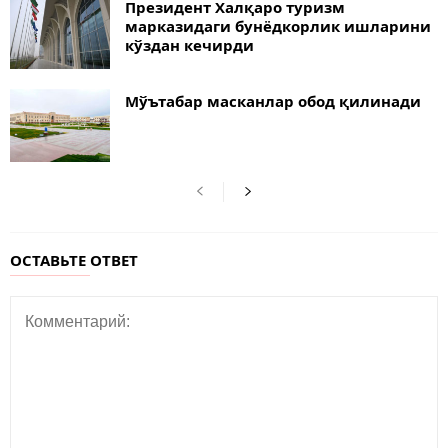
Президент Халқаро туризм
марказидаги бунёдкорлик ишларини
кўздан кечирди
Мўътабар масканлар обод қилинади
ОСТАВЬТЕ ОТВЕТ