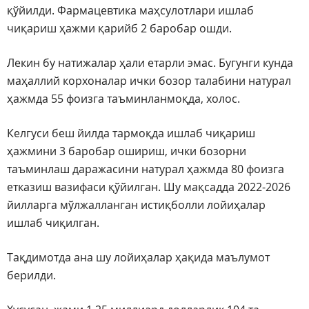
қўйилди. Фармацевтика маҳсулотлари ишлаб
чиқариш ҳажми қарийб 2 баробар ошди.
Лекин бу натижалар ҳали етарли эмас. Бугунги кунда
маҳаллий корхоналар ички бозор талабини натурал
ҳажмда 55 фоизга таъминланмоқда, холос.
Келгуси беш йилда тармоқда ишлаб чиқариш
ҳажмини 3 баробар ошириш, ички бозорни
таъминлаш даражасини натурал ҳажмда 80 фоизга
етказиш вазифаси қўйилган. Шу мақсадда 2022-2026
йилларга мўлжалланган истиқболли лойиҳалар
ишлаб чиқилган.
Тақдимотда ана шу лойиҳалар ҳақида маълумот
берилди.