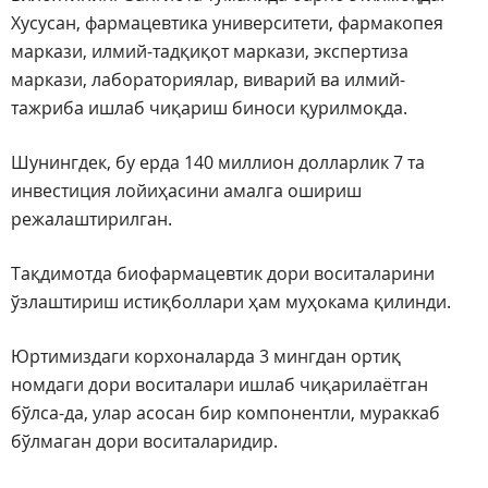
Хусусан, фармацевтика университети, фармакопея
маркази, илмий-тадқиқот маркази, экспертиза
маркази, лабораториялар, виварий ва илмий-
тажриба ишлаб чиқариш биноси қурилмоқда.
Шунингдек, бу ерда 140 миллион долларлик 7 та
инвестиция лойиҳасини амалга ошириш
режалаштирилган.
Тақдимотда биофармацевтик дори воситаларини
ўзлаштириш истиқболлари ҳам муҳокама қилинди.
Юртимиздаги корхоналарда 3 мингдан ортиқ
номдаги дори воситалари ишлаб чиқарилаётган
бўлса-да, улар асосан бир компонентли, мураккаб
бўлмаган дори воситаларидир.