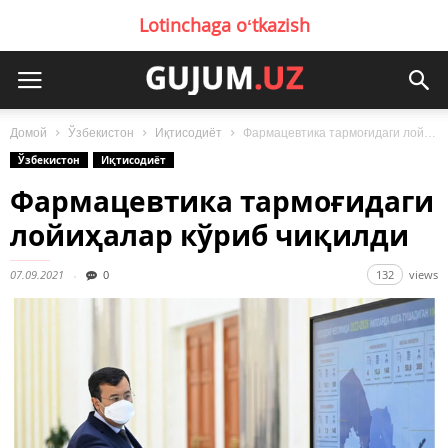
Lotinchaga oʻtkazish
Домой
Ўзбекистон
Иқтисодиёт
Фармацевтика тармоғидаги лойиҳалар кўриб чиқилди
Ўзбекистон
Иқтисодиёт
Фармацевтика тармоғидаги
лойиҳалар кўриб чиқилди
07.09.2021
0
132
views