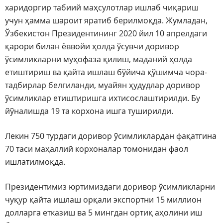
харидоргир табиий маҳсулотлар ишлаб чиқариш
учун ҳамма шароит яратиб берилмоқда. Жумладан,
Ўзбекистон Президентининг 2020 йил 10 апрелдаги
қарори билан ёввойи ҳолда ўсувчи доривор
ўсимликларни муҳофаза қилиш, маданий ҳолда
етиштириш ва қайта ишлаш бўйича қўшимча чора-
тадбирлар белгиланди, муайян ҳудудлар доривор
ўсимликлар етиштиришга ихтисослаштирилди. Бу
йўналишда 19 та корхона ишга туширилди.
Лекин 750 турдаги доривор ўсимликлардан фақатгина
70 таси маҳаллий корхоналар томонидан фаол
ишлатилмоқда.
Президентимиз юртимиздаги доривор ўсимликларни
чуқур қайта ишлаш орқали экспортни 15 миллион
долларга етказиш ва 5 мингдан ортиқ аҳолини иш