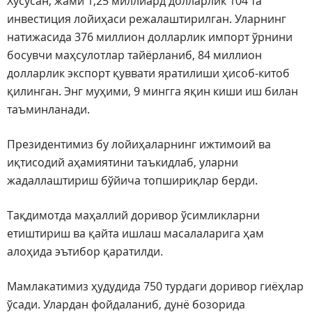
Хусусан, жами 1,25 миллиард долларлик 104 та
инвестиция лойиҳаси режалаштирилган. Уларнинг
натижасида 376 миллион долларлик импорт ўрнини
босувчи маҳсулотлар тайёрланиб, 84 миллион
долларлик экспорт қуввати яратилиши ҳисоб-китоб
қилинган. Энг муҳими, 9 мингга яқин киши иш билан
таъминланади.
Президентимиз бу лойиҳаларнинг ижтимоий ва
иқтисодий аҳамиятини таъкидлаб, уларни
жадаллаштириш бўйича топшириқлар берди.
Тақдимотда маҳаллий доривор ўсимликларни
етиштириш ва қайта ишлаш масалаларига ҳам
алоҳида эътибор қаратилди.
Мамлакатимиз ҳудудида 750 турдаги доривор гиёҳлар
ўсади. Улардан фойдаланиб, дунё бозорида