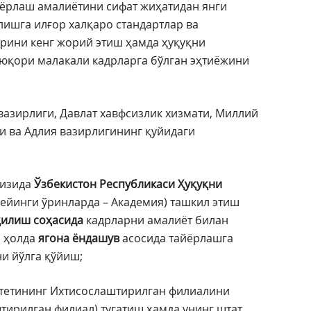
йёрлаш амалиётини сифат жиҳатидан янги
лишга илғор халқаро стандартлар ва
рини кенг жорий этиш ҳамда ҳуқуқни
юқори малакали кадрларга бўлган эҳтиёжини
вазирлиги, Давлат хавфсизлик хизмати, Миллий
и ва Адлия вазирлигининг қуйидаги
гизида
Ўзбекистон Республикаси
Ҳуқуқни
кейинги ўринларда – Академия) ташкил этиш
қилиш соҳасида
кадрларни амалиёт билан
н ҳолда
ягона ёндашув
асосида тайёрлашга
ни йўлга қўйиш;
итетининг Ихтисослаштирилган филиалини
тирилган филиал) тугатиш ҳамда унинг штат