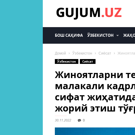
gujum.uz
БОШ САҲИФА
ЎЗБЕКИСТОН
ЖАҲ
Домой
Ўзбекистон
Сиёсат
Жиноятлар
Ўзбекистон
Сиёсат
Жиноятларни те
малакали кадр
сифат жиҳатид
жорий этиш тўғ
30.11.2022
0