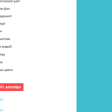
жтимоий ҳаёт
лм-фан
аданият
порт
н
матлик
л-жавоб
лаа
зм
аз ҳаёти
ЙТ АРХИВИ
25
24