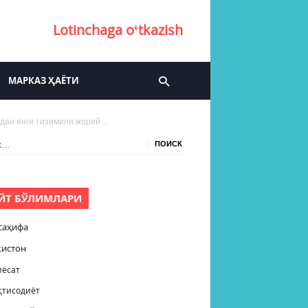
Lotinchaga oʻtkazish
МАРКАЗ ҲАЁТИ
ан янги тизимини жорий...
:
ЙТ БЎЛИМЛАРИ
саҳифа
кистон
иёсат
қтисодиёт