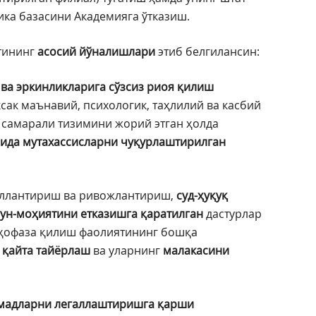
ика базасини Академияга ўтказиш.
тининг
асосий йўналишлари
этиб белгилансин:
 ва эркинликларига сўзсиз риоя қилиш
ак маънавий, психологик, таҳлилий ва касбий
самарали тизимини жорий этган ҳолда
сида мутахассисларни чуқурлаштирилган
кллантириш ва ривожлантириш,
суд-ҳуқуқ
ун-моҳиятини етказишга қаратилган
дастурлар
уҳофаза қилиш фаолиятининг бошқа
 қайта тайёрлаш
ва уларнинг
малакасини
мадларни легаллаштиришга қарши