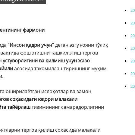
20
20
дентининг фармони
20
да “
Инсон қадри
учун
” деган эзгу ғояни тўлиқ
20
 вақтида фош этишни ташкил этиш тергов
н устуворлигини ва қилмиш учун жазо
20
ойили
асосида такомиллаштиришнинг муҳим
20
и.
20
га оширилаётган ислоҳотлар ва замон
ргов соҳасидаги юқори малакали
йта тайёрлаш
тизимининг самарадорлигини
ятларни тергов қилиш соҳасида малакали