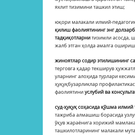
яхлит тизимини ташкил этиш;
юқори малакали илмий-педагоги
қилиш фаолиятининг энг долзарб
тадқиқотларни
тизимли асосда, 
жалб этган ҳолда амалга ошириш
жиноятлар содир этилишининг с
терговга қадар текширув ҳужжат
уларнинг алоҳида турлари кесим
ҳуқуқбузарликлар профилактика
фаолиятини
услубий ва консульт
суд-ҳуқуқ соҳасида қўшма илмий
тажриба алмашиш борасида узлу
ўқув жараёнига хорижий мамлака
ташкилотларининг малакали мут