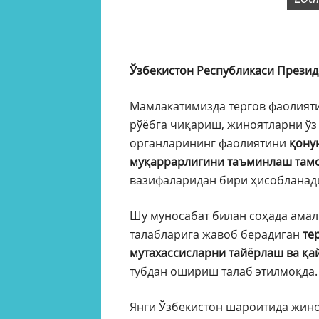
Ўзбекистон Республикаси Прези
Мамлакатимизда тергов фаолияти
рўёбга чиқариш, жиноятларни ўз
органларининг фаолиятини
қону
муқаррарлигини таъминлаш там
вазифаларидан бири ҳисобланад
Шу муносабат билан соҳада амал
талабларига жавоб берадиган
те
мутахассисларни тайёрлаш ва қа
тубдан ошириш талаб этилмоқда.
Янги Ўзбекистон шароитида жино