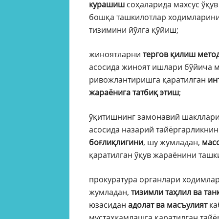
курашиш
соҳаларида махсус ўқув
бошқа ташкилотлар ходимларини
тизимини йўлга қўйиш;
жиноятларни
тергов қилиш мето
асосида жиноят ишлари бўйича 
ривожлантиришга қаратилган
ин
жараёнига татбиқ этиш
;
ўқитишнинг замонавий шакллари,
асосида назарий тайёргарликнин
боғлиқлигини
, шу жумладан,
мас
қаратилган ўқув жараёнини ташк
прокуратура органлари ходимлар
жумладан,
тизимли таҳлил ва та
юзасидан
адолат ва масъулият
ка
мустаҳкамлашга қаратилган тайё