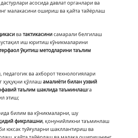
 дастурлари асосида давлат органлари ва
нг малакасини ошириш ва қайта тайёрлаш
дикаси
ва
тактикасини
самарали белгилаш
мустақил иш юритиш кўникмаларини
терфаол ўқитиш методларини таълим
 педагогик ва ахборот технологиялари
г ҳуқуқни қўллаш
амалиёти билан узвий
офавий таълим шаклида таъминлаш
га
ил этиш;
ида билим ва кўникмаларни, шу
нқидий фикрлашни
, қонунийликни таъминлаш
би юксак туйғуларни шакллантириш ва
рлаш, қайта тайёрлаш ва малака оширишнинг