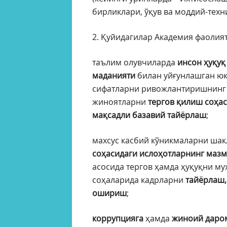
бирликлари, ўқув ва моддий-техн
2. Қуйидагилар Академия фаолия
таълим олувчиларда
инсон ҳуқуқ
маданияти
билан уйғунлашган юкс
сифатларни ривожлантиришнинг 
жиноятларни
тергов қилиш соҳа
мақсадли базавий тайёрлаш
;
махсус касбий кўникмаларни ша
соҳасидаги ислоҳотларнинг мазм
асосида тергов ҳамда ҳуқуқни м
соҳаларида кадрларни
тайёрлаш,
ошириш
;
коррупцияга
ҳамда
жиноий даро