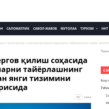
ОН
САЛОМАТЛИК
САВОЛ-ЖАВОБ
МУТОЛАА
ТУРИЗМ
ННТ
ни тергов қилиш соҳасида малакали кадрларни тайёрлашнинг сифат жиҳатид
Найти
ргов қилиш соҳасида
ларни тайёрлашнинг
СА
ан янги тизимини
Бош 
рисида
Ўзбе
С
167
views
И