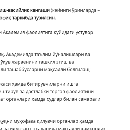
иш-васийлик кенгаши
(кейинги ўринларда –
офиқ таркибда тузилсин.
и Академия фаолиятига қуйидаги устувор
иқ, Академияда таълим йўналишлари ва
 ўқув жараёнини ташкил этиш ва
ли ташаббусларни мақсадли белгилаш;
вкаси ҳамда битирувчиларни ишга
штирув ва дастлабки тергов фаолиятини
ат органлари ҳамда судлар билан самарали
уқуқни муҳофаза қилувчи органлар ҳамда
м ва илм-фан соҳаларида мақсадли ҳамкорлик