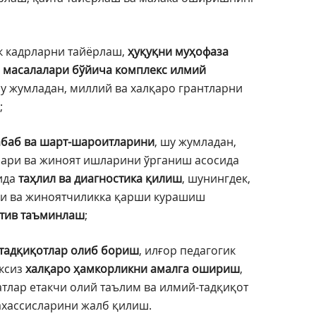
к кадрларни тайёрлаш,
ҳуқуқни муҳофаза
 масалалари бўйича комплекс илмий
шу жумладан, миллий ва халқаро грантларни
;
абаб ва шарт-шароитларини
, шу жумладан,
лари ва жиноят ишларини ўрганиш асосида
ида
таҳлил ва диагностика қилиш
, шунингдек,
си ва жиноятчиликка қарши курашиш
атив таъминлаш
;
 тадқиқотлар олиб бориш
, илғор педагогик
ксиз
халқаро ҳамкорликни амалга ошириш
,
тлар етакчи олий таълим ва илмий-тадқиқот
ахассисларини жалб қилиш.