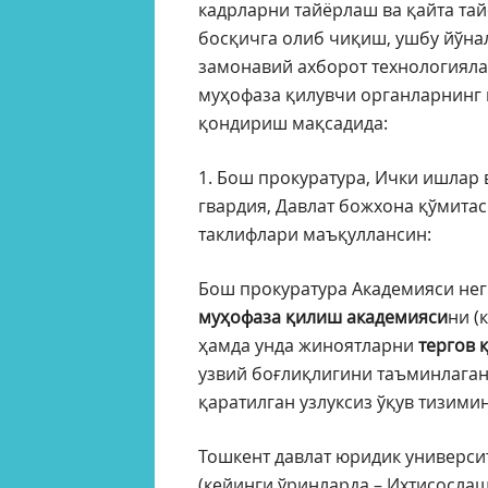
кадрларни тайёрлаш ва қайта та
босқичга олиб чиқиш, ушбу йўна
замонавий ахборот технологияла
муҳофаза қилувчи органларнинг 
қондириш мақсадида:
1. Бош прокуратура, Ички ишлар 
гвардия, Давлат божхона қўмитас
таклифлари маъқуллансин:
Бош прокуратура Академияси не
муҳофаза қилиш академияси
ни (
ҳамда унда жиноятларни
тергов 
узвий боғлиқлигини таъминлага
қаратилган узлуксиз ўқув тизими
Тошкент давлат юридик универс
(кейинги ўринларда – Ихтисослаш