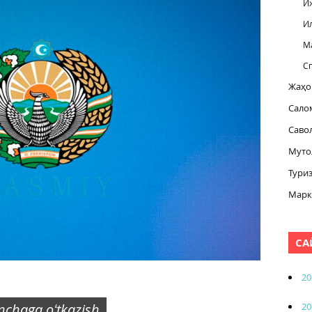
И
И
М
С
Жаҳо
Сало
Саво
Муто
Тури
Марк
СА
20
20
inchaga oʻtkazish