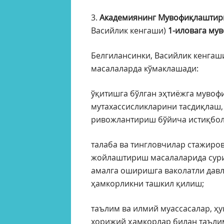
3.
Академиянинг Мувофиқлаштир
Васийлик кенгаши)
1-иловага мув
Белгилансинки, Васийлик кенгаш
масалаларда кўмаклашади:
ўқитишга бўлган эҳтиёжга мувоф
мутахассисликларини тасдиқлаш,
ривожлантириш бўйича истиқбол
талаба ва тингловчилар стажиро
жойлаштириш масалаларида сури
амалга оширишга ваколатли давл
ҳамкорликни ташкил қилиш;
таълим ва илмий муассасалар, ҳ
хорижий ҳамкорлар билан таъли