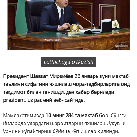
Lotinchaga oʻtkazish
Президент Шавкат Мирзиёев 26 январь куни мактаб
таълими сифатини яхшилаш чора-тадбирларига оид
тақдимот билан танишди, дея хабар берилади
prezident. uz расмий веб- сайтида.
Мамлакатимизда
10 минг 284 та мактаб
бор. Сўнгги
йилларда улардаги шароитларни яхшилаш, ўқувчи
ўрнини кўпайтириш бўйича кўп ишлар қилинди.