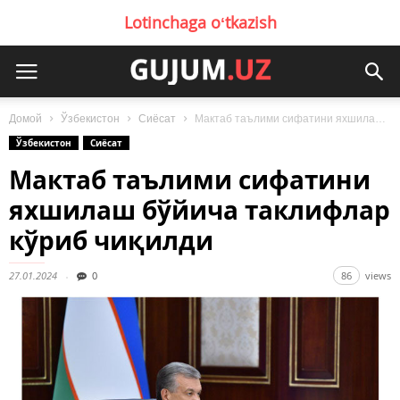
Lotinchaga oʻtkazish
Домой
Ўзбекистон
Сиёсат
Мактаб таълими сифатини яхшилаш бўйича таклифлар кўриб чиқилди
Ўзбекистон
Сиёсат
Мактаб таълими сифатини
яхшилаш бўйича таклифлар
кўриб чиқилди
27.01.2024
0
86
views