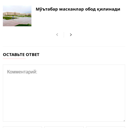
Мўътабар масканлар обод қилинади
ОСТАВЬТЕ ОТВЕТ