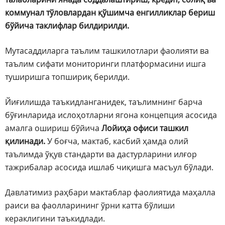
коммунал тўловлардан қўшимча енгилликлар бериш
бўйича таклифлар билдирилди.
Мутасаддиларга таълим ташкилотлари фаолияти ва
таълим сифати мониторинги платформасини ишга
туширишга топшириқ берилди.
Йиғилишда таъкидланганидек, таълимнинг барча
бўғинларида ислоҳотларни ягона концепция асосида
амалга ошириш бўйича
Лойиҳа офиси ташкил
қилинади.
У боғча, мактаб, касбий ҳамда олий
таълимда ўқув стандарти ва дастурларини илғор
тажрибалар асосида ишлаб чиқишга масъул бўлади.
Давлатимиз раҳбари мактаблар фаолиятида маҳалла
раиси ва фаолларининг ўрни катта бўлиши
кераклигини таъкидлади.