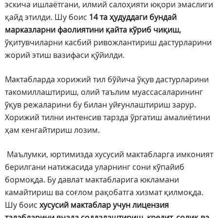
эскича ишлаётгани, илмий салоҳияти юқори эмаслиги
қайд этилди. Шу боис
14 та ҳудуддаги бундай
марказларни фаолиятини қайта кўриб чиқиш,
ўқитувчиларни касбий ривожлантириш дастурларини
жорий этиш вазифаси қўйилди.
Мактабларда хорижий тил бўйича ўқув дастурларини
такомиллаштириш, олий таълим муассасаларининг
ўқув режаларини бу билан уйғунлаштириш зарур.
Хорижий тилни интенсив тарзда ўргатиш амалиётини
ҳам кенгайтириш лозим.
Маълумки, юртимизда хусусий мактабларга имконият
берилгани натижасида уларнинг сони кўпайиб
бормоқда. Бу давлат мактабларига юкламани
камайтириш ва соғлом рақобатга хизмат қилмоқда.
Шу боис
хусусий мактаблар учун лицензия
талабларини янада соддалаштириш, кредит, солиқ ва