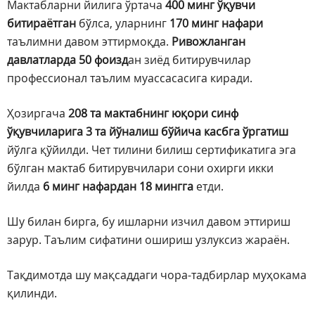
Мактабларни йилига ўртача
400 минг ўқувчи
битираётган
бўлса, уларнинг
170 минг нафари
таълимни давом эттирмоқда.
Ривожланган
давлатларда 50 фоизд
ан зиёд битирувчилар
профессионал таълим муассасасига киради.
Ҳозиргача
208 та мактабнинг юқори синф
ўқувчиларига 3 та йўналиш бўйича касбга ўргатиш
йўлга қўйилди. Чет тилини билиш сертификатига эга
бўлган мактаб битирувчилари сони охирги икки
йилда
6 минг нафардан 18 мингга
етди.
Шу билан бирга, бу ишларни изчил давом эттириш
зарур. Таълим сифатини ошириш узлуксиз жараён.
Тақдимотда шу мақсаддаги чора-тадбирлар муҳокама
қилинди.