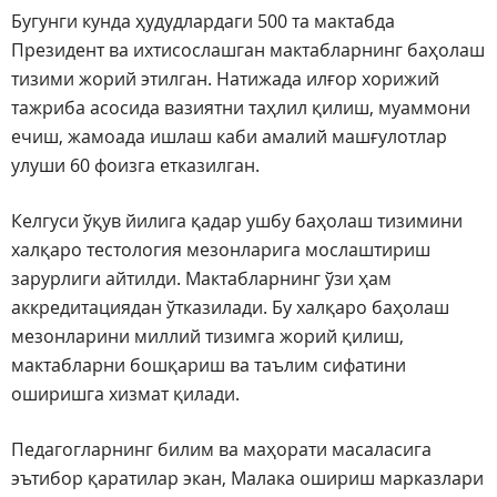
Бугунги кунда ҳудудлардаги 500 та мактабда
Президент ва ихтисослашган мактабларнинг баҳолаш
тизими жорий этилган. Натижада илғор хорижий
тажриба асосида вазиятни таҳлил қилиш, муаммони
ечиш, жамоада ишлаш каби амалий машғулотлар
улуши 60 фоизга етказилган.
Келгуси ўқув йилига қадар ушбу баҳолаш тизимини
халқаро тестология мезонларига мослаштириш
зарурлиги айтилди. Мактабларнинг ўзи ҳам
аккредитациядан ўтказилади. Бу халқаро баҳолаш
мезонларини миллий тизимга жорий қилиш,
мактабларни бошқариш ва таълим сифатини
оширишга хизмат қилади.
Педагогларнинг билим ва маҳорати масаласига
эътибор қаратилар экан, Малака ошириш марказлари