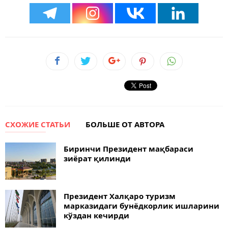
СХОЖИЕ СТАТЬИ
БОЛЬШЕ ОТ АВТОРА
Биринчи Президент мақбараси
зиёрат қилинди
Президент Халқаро туризм
марказидаги бунёдкорлик ишларини
кўздан кечирди