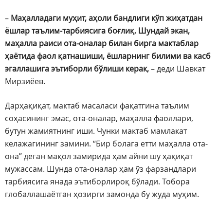
–
Маҳалладаги муҳит, аҳоли бандлиги кўп жиҳатдан
ёшлар таълим-тарбиясига боғлиқ. Шундай экан,
маҳалла раиси ота-оналар билан бирга мактаблар
ҳаётида фаол қатнашиши, ёшларнинг билими ва касб
эгаллашига эътиборли бўлиши керак,
– деди Шавкат
Мирзиёев.
Дарҳақиқат, мактаб масаласи фақатгина таълим
соҳасининг эмас, ота-оналар, маҳалла фаоллари,
бутун жамиятнинг иши. Чунки мактаб мамлакат
келажагининг замини. “Бир болага етти маҳалла ота-
она” деган мақол замирида ҳам айни шу ҳақиқат
мужассам. Шунда ота-оналар ҳам ўз фарзандлари
тарбиясига янада эътиборлироқ бўлади. Тобора
глобаллашаётган ҳозирги замонда бу жуда муҳим.