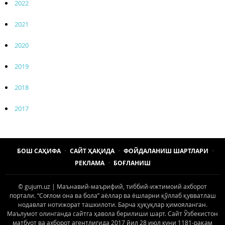
2022
2021
2020
2019
2018
2017
БОШ САҲИФА
САЙТ ҲАҚИДА
ФОЙДАЛАНИШ ШАРТЛАРИ
РЕКЛАМА
БОҒЛАНИШ
© gujum.uz | Маънавий-маърифий, тиббий-ижтимоий ахборот
портали. “Соғлом она ва бола” аёллар ва ёшларни қўллаб қувватлаш
нодавлат нотижорат ташкилоти. Барча ҳуқуқлар ҳимояланган.
Маълумот олинганда сайтга ҳавола берилиши шарт. Сайт Ўзбекистон
матбуот ва ахборот агентлигида 2017 йил 28 июл куни 1181-рақам