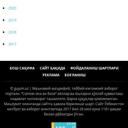
2020
2019
2018
2017
БОШ САҲИФА
САЙТ ҲАҚИДА
ФОЙДАЛАНИШ ШАРТЛАРИ
РЕКЛАМА
БОҒЛАНИШ
© gujum.uz | Маънавий-маърифий, тиббий-ижтимоий ахборот
портали. “Соғлом она ва бола” аёллар ва ёшларни қўллаб қувватлаш
нодавлат нотижорат ташкилоти. Барча ҳуқуқлар ҳимояланган.
Маълумот олинганда сайтга ҳавола берилиши шарт. Сайт Ўзбекистон
матбуот ва ахборот агентлигида 2017 йил 28 июл куни 1181-рақам
билан рўйхатдан ўтган.