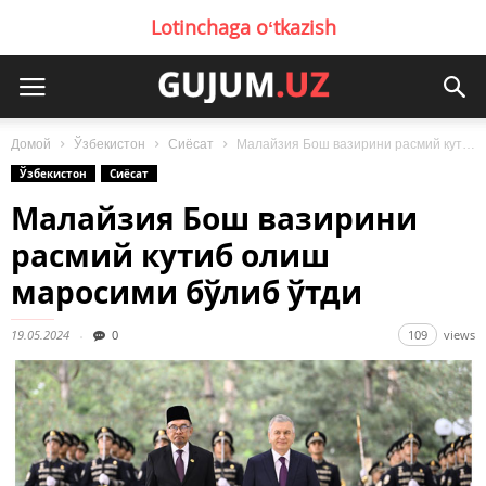
Lotinchaga oʻtkazish
Домой
Ўзбекистон
Сиёсат
Малайзия Бош вазирини расмий кутиб олиш маросими бўлиб ўтди
Ўзбекистон
Сиёсат
Малайзия Бош вазирини
расмий кутиб олиш
маросими бўлиб ўтди
19.05.2024
0
109
views