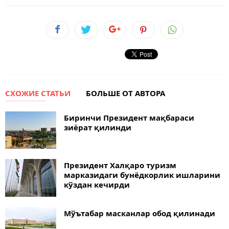
СХОЖИЕ СТАТЬИ
БОЛЬШЕ ОТ АВТОРА
Биринчи Президент мақбараси
зиёрат қилинди
Президент Халқаро туризм
марказидаги бунёдкорлик ишларини
кўздан кечирди
Мўътабар масканлар обод қилинади