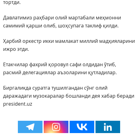
тортди.
Давлатимиз раҳбари олий мартабали меҳмонни
самимий қарши олиб, шоҳсупага таклиф қилди.
Ҳарбий оркестр икки мамлакат миллий мадҳияларини
ижро этди.
Етакчилар фахрий қоровул сафи олдидан ўтиб,
расмий делегациялар аъзоларини қутладилар.
Биргаликда суратга тушилгандан сўнг олий
даражадаги музокаралар бошланди дея хабар беради
president.uz