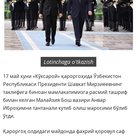
Lotinchaga oʻtkazish
17 май куни «Кўксарой» қароргоҳида Ўзбекистон
Республикаси Президенти Шавкат Мирзиёевнинг
таклифига биноан мамлакатимизга расмий ташриф
билан келган Малайзия Бош вазири Анвар
Иброҳимни тантанали кутиб олиш маросими бўлиб
ўтди.
Қароргоҳ олдидаги майдонда фахрий қоровул саф