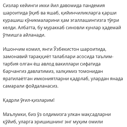
Сизлар кейинги икки йил давомида пандемия
шароитида ўқиб ва яшаб, қийинчиликларга қарши
курашиш кўникмаларини ҳам эгаллашингизга тўғри
келди. Албатта, бу мураккаб синовли кунлар ҳадемай
ўтмишга айланади.
Ишончим комил, янги Ўзбекистон шароитида,
замонавий тараққиёт талаблари асосида таълим-
тарбия олган ёш авлод вакиллари сифатида
барчангиз давлатимиз, халқимиз томонидан
яратилаётган имкониятларни қадрлаб, улардан янада
самарали фойдаланасиз.
Қадрли ўғил-қизларим!
Маълумки, биз ўз олдимизга улкан мақсадларни
қўйиб, уларга эришишнинг энг муҳим омили