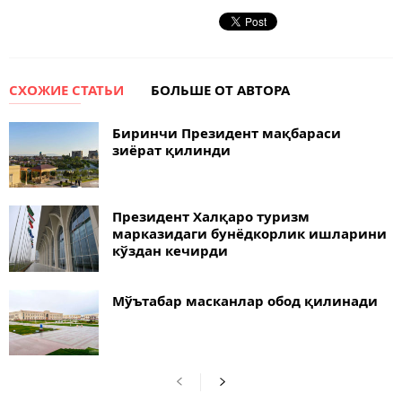
СХОЖИЕ СТАТЬИ
БОЛЬШЕ ОТ АВТОРА
Биринчи Президент мақбараси
зиёрат қилинди
Президент Халқаро туризм
марказидаги бунёдкорлик ишларини
кўздан кечирди
Мўътабар масканлар обод қилинади