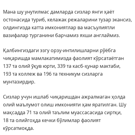
Мана шу унутилмас дамларда сизлар янги ҳаёт
остонасида туриб, келажак режаларини тузар экансиз,
олдингизда катта имкониятлар ва масъулиятли
вазифалар турганини барчамиз яхши англаймиз.
Қалбингиздаги эзгу орзу-интилишларни рўёбга
чиқаришда мамлакатимизда фаолият кўрсатаётган
137 та олий ўқув юрти, 339 та касб-ҳунар мактаби,
193 та коллеж ва 196 та техникум сизларга
мунтазирдир.
Сизлар учун ишлаб чиқаришдан ажралмаган ҳолда
олий маълумот олиш имконияти ҳам яратилган. Шу
мақсадда 71 та олий таълим муассасасида сиртқи,
18 та олийгоҳда кечки бўлимлар фаолият
кўрсатмоқда.