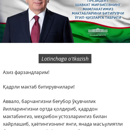
Lotinchaga oʻtkazish
Азиз фарзандларим!
Қадрли мактаб битирувчилари!
Аввало, барчангизни беғубор ўқувчилик
йилларингизни ортда қолдириб, қадрдон
мактабингиз, меҳрибон устозларингиз билан
хайрлашиб, ҳаётингизнинг янги, янада масъулиятли