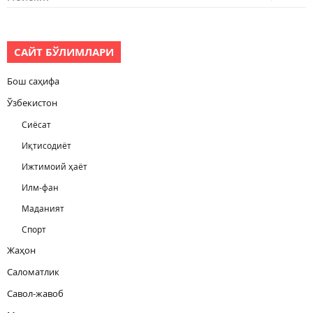
САЙТ БЎЛИМЛАРИ
Бош саҳифа
Ўзбекистон
Сиёсат
Иқтисодиёт
Ижтимоий ҳаёт
Илм-фан
Маданият
Спорт
Жаҳон
Саломатлик
Савол-жавоб