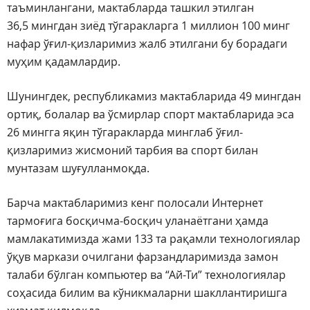
таъминлангани, мактабларда ташкил этилган
36,5 мингдан зиёд тўгаракларга 1 миллион 100 минг
нафар ўғил-қизларимиз жалб этилгани бу борадаги
муҳим қадамлардир.
Шунингдек, республикамиз мактабларида 49 мингдан
ортиқ, болалар ва ўсмирлар спорт мактабларида эса
26 мингга яқин тўгаракларда минглаб ўғил-
қизларимиз жисмоний тарбия ва спорт билан
мунтазам шуғулланмоқда.
Барча мактабларимиз кенг полосали Интернет
тармоғига босқичма-босқич уланаётгани ҳамда
мамлакатимизда жами 133 та рақамли технологиялар
ўқув маркази очилгани фарзандларимизда замон
талаби бўлган компьютер ва “Ай-Ти” технологиялар
соҳасида билим ва кўникмаларни шакллантиришга