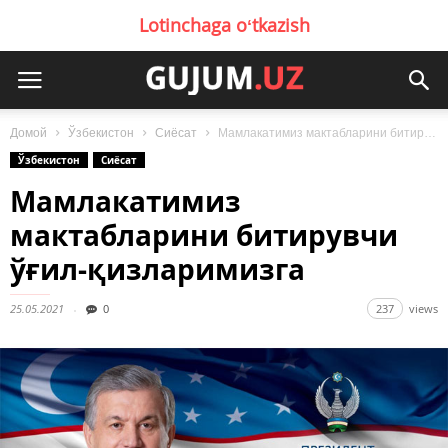
Lotinchaga oʻtkazish
Домой
Ўзбекистон
Сиёсат
Мамлакатимиз мактабларини битирувчи ўғил-қизларимизга
Ўзбекистон
Сиёсат
Мамлакатимиз
мактабларини битирувчи
ўғил-қизларимизга
25.05.2021
0
237
views