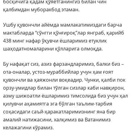
босқичига қадам қўяётганингиз билан чин
қалбимдан муборакбод этаман.
Ушбу қувончли айёмда мамлакатимиздаги барча
мактабларда “сўнгги қўнғироқ”лар янграб, қарийб
438 минг нафар ўқувчи ёшларимиз етуклик
шаҳодатномаларини қўлларига олмоқда.
Бу нафақат сиз, азиз фарзандларимиз, балки биз –
ота-оналар, устоз-мураббийлар учун ҳам ғоят
қувончли ва ҳаяжонли воқеадир. Чунки, қалби пок
орзу-умидлар билан тўлган сизлар каби навқирон,
азму шижоатли ёшларимиз тимсолида биз учун ҳал
қилувчи аҳамиятга эга бўлган таълим-тарбия
соҳасидаги саъй-ҳаракатларимизнинг яна бир
амалий натижасини, халқимиз ва Ватанимиз
келажагини кўрамиз.