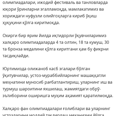
олимпиадалари, ижодий фестиваль ва танловларда
юқори ўринларни эгалламоқда, мамлакатимиз ва
хориждаги нуфузли олийгоҳларга кириб ўқиш
ҳуқуқини қўлга киритмоқда.
Охирги бир ярим йилда иқтидорли ўқувчиларимиз
халқаро олимпиадаларда 4 та олтин, 18 та кумуш, 30
та бронза медалини қўлга киритгани ҳам бу фикрни
тасдиқлайди.
Юртимизда олижаноб касб эгалари бўлган
ўқитувчилар, устоз-мураббийларнинг машаққатли
меҳнатини муносиб рағбатлантириш, уларнинг иш ва
турмуш шароитини яхшилаш, жамиятдаги обрў-
эътиборини оширишга муҳим аҳамият қаратилмоқда.
Халқаро фан олимпиадалари ғолиблари ва уларнинг
устозларини моддий тақдирлаш механизми йўлга