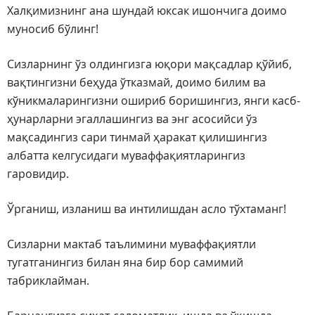
Халқимизнинг ана шундай юксак ишончига доимо
муносиб бўлинг!
Сизларнинг ўз олдингизга юқори мақсадлар қўйиб,
вақтингизни беҳуда ўтказмай, доимо билим ва
кўникмаларингизни ошириб боришингиз, янги касб-
ҳунарларни эгаллашингиз ва энг асосийси ўз
мақсадингиз сари тинмай ҳаракат қилишингиз
албатта келгусидаги муваффақиятларингиз
гаровидир.
Ўрганиш, изланиш ва интилишдан асло тўхтаманг!
Сизларни мактаб таълимини муваффақиятли
тугатганингиз билан яна бир бор самимий
табриклайман.