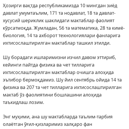
Ҳозирги вақтда республикамизда 10 мингдан зиёд
давлат умумтаълим, 171 та нодавлат, 18 та давлат-
хусусий шериклик шаклидаги мактаблар фаолият
кўрсатмоқда. Жумладан, 56 та математика, 28 та кимё-
биология, 14 та ахборот технологиялари фанларига
ихтисослаштирилган мактаблар ташкил этилди.
Шу борадаги ишларимизни изчил давом эттириб,
кейинги пайтда физика ва чет тилларига
ихтисослаштирилган мактаблар очишга алоҳида
эътибор бермоқдамиз. Шу йил сентябрь ойида 14 та
физика ва 207 та чет тилларига ихтисослаштирилган
мактаб ўз фаолиятини бошлашини алоҳида
таъкидлаш лозим.
Энг муҳими, ана шу мактабларда таълим-тарбия
олаётган ўғил-қизларимиз халқаро фан