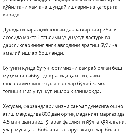
қўйилгани ҳам ана шундай ишларимиз қаторига
киради.
Дунёдаги тараққий топган давлатлар тажрибаси
асосида мактаб таълими учун ўқув дастури ва
дарсликларининг янги авлодини яратиш бўйича
амалий ишлар бошланди.
Бугунги кунда бутун юртимизни қамраб олган беш
муҳим ташаббус доирасида ҳам сиз, азиз
ёшларимизнинг етук инсонлар бўлиб камол
топишингиз учун кўп ишлар қилинмоқда.
Хусусан, фарзандларимизни санъат дунёсига ошно
этиш мақсадида 800 дан ортиқ маданият марказида
4,5 мингдан зиёд тўгарак фаолияти йўлга қўйилгани,
улар мусиқа асбоблари ва зарур жиҳозлар билан