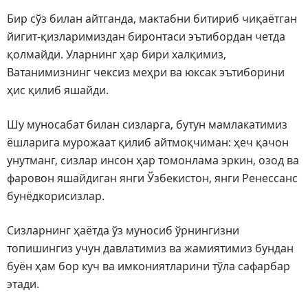
Бир сўз билан айтганда, мактабни битириб чиқаётган
йигит-қизларимиздан биронтаси эътибордан четда
қолмайди. Уларнинг ҳар бири халқимиз,
Ватанимизнинг чексиз меҳри ва юксак эътиборини
ҳис қилиб яшайди.
Шу муносабат билан сизларга, бутун мамлакатимиз
ёшларига мурожаат қилиб айтмоқчиман: ҳеч қачон
унутманг, сизлар инсон ҳар томонлама эркин, озод ва
фаровон яшайдиган янги Ўзбекистон, янги Ренессанс
бунёдкорисизлар.
Сизларнинг ҳаётда ўз муносиб ўрнингизни
топишингиз учун давлатимиз ва жамиятимиз бундан
буён ҳам бор куч ва имкониятларини тўла сафарбар
этади.