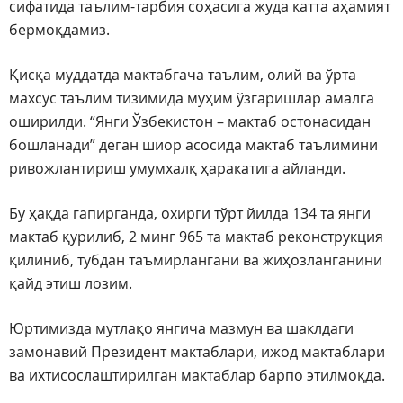
сифатида таълим-тарбия соҳасига жуда катта аҳамият
бермоқдамиз.
Қисқа муддатда мактабгача таълим, олий ва ўрта
махсус таълим тизимида муҳим ўзгаришлар амалга
оширилди. “Янги Ўзбекистон – мактаб остонасидан
бошланади” деган шиор асосида мактаб таълимини
ривожлантириш умумхалқ ҳаракатига айланди.
Бу ҳақда гапирганда, охирги тўрт йилда 134 та янги
мактаб қурилиб, 2 минг 965 та мактаб реконструкция
қилиниб, тубдан таъмирлангани ва жиҳозланганини
қайд этиш лозим.
Юртимизда мутлақо янгича мазмун ва шаклдаги
замонавий Президент мактаблари, ижод мактаблари
ва ихтисослаштирилган мактаблар барпо этилмоқда.