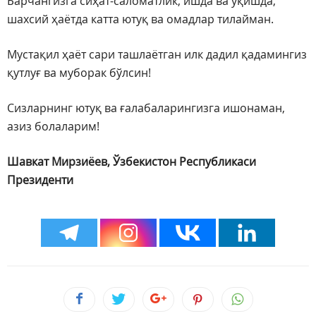
Барчангизга сиҳат-саломатлик, ишда ва ўқишда,
шахсий ҳаётда катта ютуқ ва омадлар тилайман.
Мустақил ҳаёт сари ташлаётган илк дадил қадамингиз
қутлуғ ва муборак бўлсин!
Сизларнинг ютуқ ва ғалабаларингизга ишонаман,
азиз болаларим!
Шавкат Мирзиёев,
Ўзбекистон Республикаси
Президенти