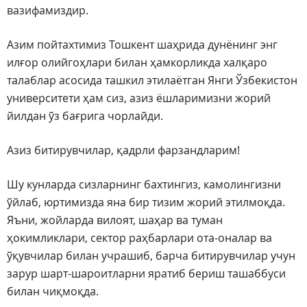
вазифамиздир.
Азим пойтахтимиз Тошкент шаҳрида дунёнинг энг
илғор олийгоҳлари билан ҳамкорликда халқаро
талаблар асосида ташкил этилаётган Янги Ўзбекистон
университети ҳам сиз, азиз ёшларимизни жорий
йилдан ўз бағрига чорлайди.
Азиз битирувчилар, қадрли фарзандларим!
Шу кунларда сизларнинг бахтингиз, камолингизни
ўйлаб, юртимизда яна бир тизим жорий этилмоқда.
Яъни, жойларда вилоят, шаҳар ва туман
ҳокимликлари, сектор раҳбарлари ота-оналар ва
ўқувчилар билан учрашиб, барча битирувчилар учун
зарур шарт-шароитларни яратиб бериш ташаббуси
билан чиқмоқда.