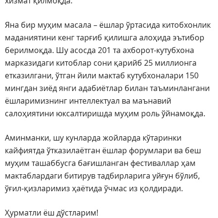
хизмат қилмоқда.
Яна бир муҳим масала – ёшлар ўртасида китобхонлик
маданиятини кенг тарғиб қилишга алоҳида эътибор
берилмоқда. Шу асосда 201 та ахборот-кутубхона
марказидаги китоблар сони қарийб 25 миллионга
етказилгани, ўтган йили мактаб кутубхоналари 150
мингдан зиёд янги адабиётлар билан таъминлангани
ёшларимизнинг интеллектуал ва маънавий
салоҳиятини юксалтиришда муҳим роль ўйнамоқда.
Аминманки, шу кунларда жойларда кўтаринки
кайфиятда ўтказилаётган ёшлар форумлари ва беш
муҳим ташаббусга бағишланган фестиваллар ҳам
мактаблардаги битирув тадбирларига уйғун бўлиб,
ўғил-қизларимиз ҳаётида ўчмас из қолдиради.
Ҳурматли ёш дўстларим!