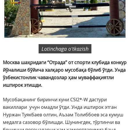
Lotinchaga oʻtkazish
Москва шаҳридаги “Отрада” от спорти клубида конкур
йўналиши бўйича халқаро мусобақа бўлиб ўтди. Унда
ўзбекистонлик чавандозлар ҳам муваффақиятли
иштирок этишди.
Мусобақанинг биринчи куни CSI2*-W дастури
вакиллари учун омадли ўтди. Унда иштирок этган
Нуржан Туякбаев олтин, Аъзам Толиббоев эса кумуш
медалга сазовор бўлишди. Шунингдек, тўртинчи ва
бешинчи поғоналарни ҳам ҳамюртларимиз банд