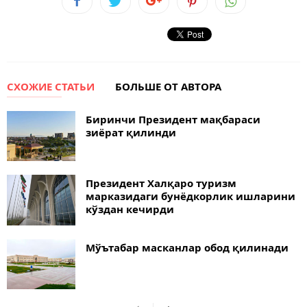
СХОЖИЕ СТАТЬИ
БОЛЬШЕ ОТ АВТОРА
Биринчи Президент мақбараси
зиёрат қилинди
Президент Халқаро туризм
марказидаги бунёдкорлик ишларини
кўздан кечирди
Мўътабар масканлар обод қилинади