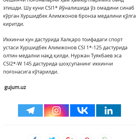
этишди. Шу куни CSI1* йўналишида ўз омадини синаб
кўрган Хуршидбек Алимжонов бронза медалини қўлга
киритди.
Иккинчи кун дастурида Халқаро тоифадаги спорт
устаси Хуршидбек Алимжонов CSI 1*-125 дастурида
олтин медални нақд қилди. Нуржан Туякбаев эса
CSI2*-W 145 дастурида шоҳсупанинг иккинчи
поғонасига кўтарилди.
gujum.uz