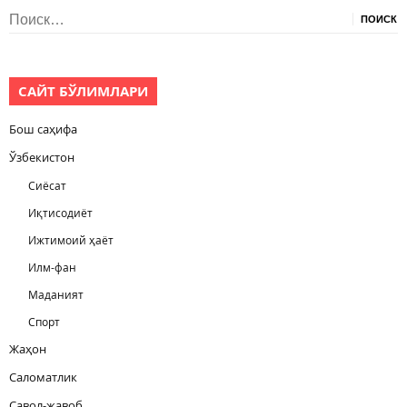
Найти:
САЙТ БЎЛИМЛАРИ
Бош саҳифа
Ўзбекистон
Сиёсат
Иқтисодиёт
Ижтимоий ҳаёт
Илм-фан
Маданият
Спорт
Жаҳон
Саломатлик
Савол-жавоб