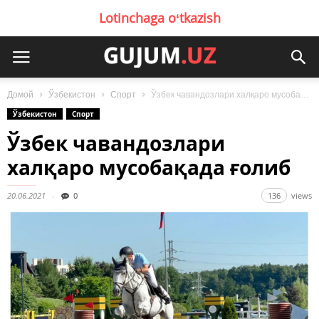
Lotinchaga oʻtkazish
Домой
Ўзбекистон
Спорт
Ўзбек чавандозлари халқаро мусобақада ғолиб
Ўзбекистон
Спорт
Ўзбек чавандозлари
халқаро мусобақада ғолиб
20.06.2021
0
136
views