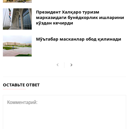
Президент Халқаро туризм
марказидаги бунёдкорлик ишларини
кўздан кечирди
Мўътабар масканлар обод қилинади
ОСТАВЬТЕ ОТВЕТ