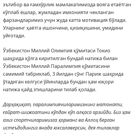
эътибор ва ғамхўрлик мамлакатимизда вояга етаётган
кўплаб ёшлар, жумладан имконияти чекланган
фарзандларимиз учун жуда катта мотивация бўлади.
Уларнинг ҳаётга ишончини, қизиқишини, умидини
уйғотади.
Ўзбекистон Миллий Олимпия қўмитаси Токио
шаҳрида қўлга киритилган бундай натижа билан
Ўзбекистон Миллий Паралимпия қўмитасини
самимий табриклаб, 3 йилдан сўнг Париж шаҳрида
ўтадиган келгуси ўйинларда бундан ҳам юқори
натижа қайд этишларини тилаб қолади.
Дарҳақиқат, паралимпиячиларимизнинг матонати,
ғайрат-шижоатини кўпдан кўп алқаса арзийди. Биз ҳам
азиз спортчиларимизга ҳорманг ва Аллоҳ берган
истеъдодингиз янада юксалаверсин, дея тилаклар