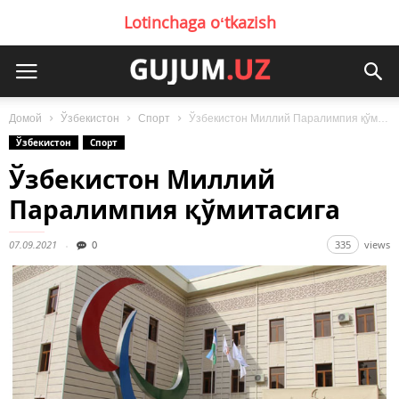
Lotinchaga oʻtkazish
Домой
Ўзбекистон
Спорт
Ўзбекистон Миллий Паралимпия қўмитасига
Ўзбекистон
Спорт
Ўзбекистон Миллий
Паралимпия қўмитасига
07.09.2021
0
335
views