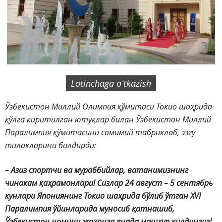
Lotinchaga oʻtkazish
Ўзбекистон Миллий Олимпия қўмитаси Токио шаҳрида
қўлга киритилган ютуқлар билан Ўзбекистон Миллий
Паралимпия қўмитасини самимий табриклаб, эзгу
тилакларини билдирди:
– Азиз спортчи ва мураббийлар, ватанимизнинг
чинакам қаҳрамонлари! Сизлар 24 август – 5 сентябрь
кунлари Япониянинг Токио шаҳрида бўлиб ўтган XVI
Паралимпия ўйинларида муносиб қатнашиб,
Ўзбекистон номини жаҳонга янада машҳур қилдингиз!