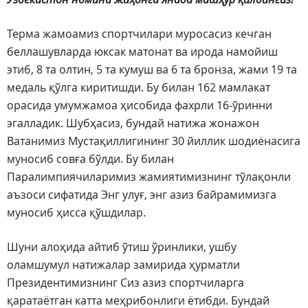
Терма жамоамиз спортчилари муросасиз кечган
беллашувларда юксак матонат ва ирода намойиш
этиб, 8 та олтин, 5 та кумуш ва 6 та бронза, жами 19 та
медаль қўлга киритишди. Бу билан 162 мамлакат
орасида умумжамоа ҳисобида фахрли 16-ўринни
эгалладик. Шубҳасиз, бундай натижа жонажон
Ватанимиз Мустақиллигининг 30 йиллик шодиёнасига
муносиб совға бўлди. Бу билан
Паралимпиячиларимиз жамиятимизнинг тўлақонли
аъзоси сифатида Энг улуғ, энг азиз байрамимизга
муносиб ҳисса қўшдилар.
Шуни алоҳида айтиб ўтиш ўринлики, ушбу
оламшумул натижалар замирида ҳурматли
Президентимизнинг Сиз азиз спортчиларга
қаратаётган катта меҳрибонлиги ётибди. Бундай