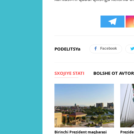
PODELITSYa
Facebook
SXOJIYE STATI
BOLSHE OT AVTO
Birinchi Prezident maqbarasi
Prezide