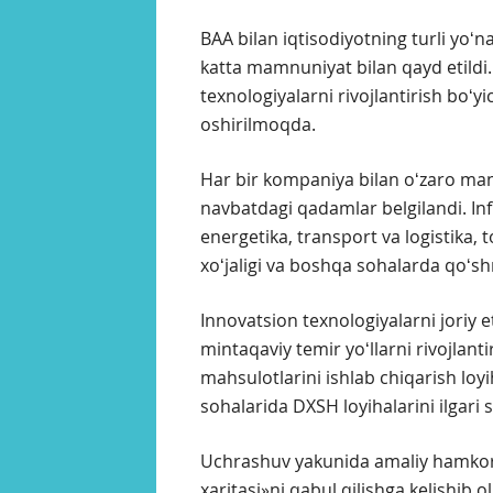
BAA bilan iqtisodiyotning turli yoʻna
katta mamnuniyat bilan qayd etildi. I
texnologiyalarni rivojlantirish boʻ
oshirilmoqda.
Har bir kompaniya bilan oʻzaro man
navbatdagi qadamlar belgilandi. Infr
energetika, transport va logistika,
xoʻjaligi va boshqa sohalarda qoʻshm
Innovatsion texnologiyalarni joriy et
mintaqaviy temir yoʻllarni rivojlant
mahsulotlarini ishlab chiqarish loyih
sohalarida DXSH loyihalarini ilgari 
Uchrashuv yakunida amaliy hamkorli
xaritasi»ni qabul qilishga kelishib ol