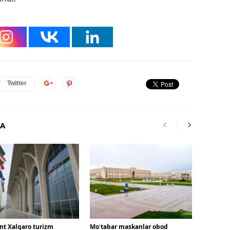
Twitter
RA
nt Xalqaro turizm
Moʻtabar maskanlar obod