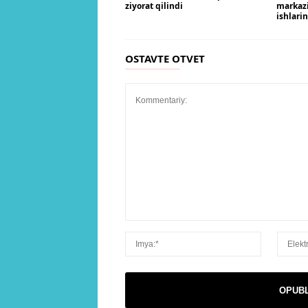
ziyorat qilindi
markaz
ishlari
OSTAVTE OTVET