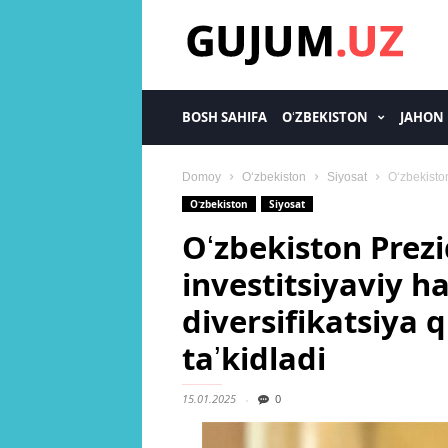
gujum.uz
BOSH SAHIFA
OʻZBEKISTON
JAHON
Domoy
Oʻzbekiston
Siyosat
Oʻzbekiston
Oʻzbekiston
Siyosat
Oʻzbekiston Prezi
investitsiyaviy 
diversifikatsiya q
taʼkidladi
15.01.2025
0