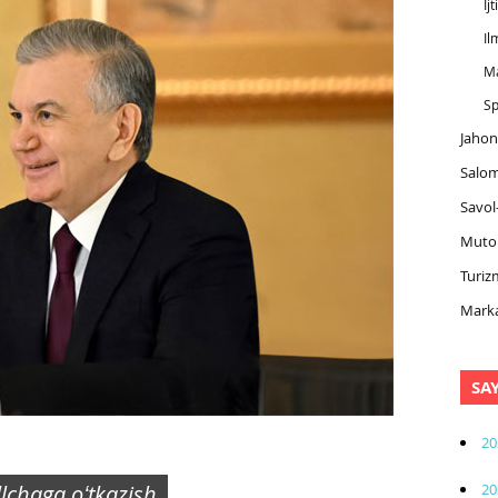
Ij
Il
M
Sp
Jahon
Salom
Savol
Muto
Turiz
Marka
SA
20
20
illchaga oʻtkazish