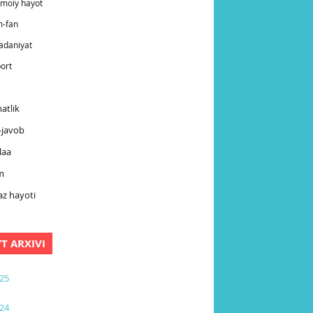
timoiy hayot
m-fan
adaniyat
ort
atlik
-javob
laa
m
z hayoti
YT ARXIVI
25
24