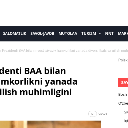
SALOMATLIK
SAVOL-JAVOB
MUTOLAA
TURIZM
NNT
MARK
 Prezidenti BAA bilan investitsiyaviy hamkorlikni yanada diversifikatsiya qilish muhi
Nayti:
denti BAA bilan
hamkorlikni yanada
SA
ilish muhimligini
Bosh 
Oʻzbe
Si
68
views
Iq