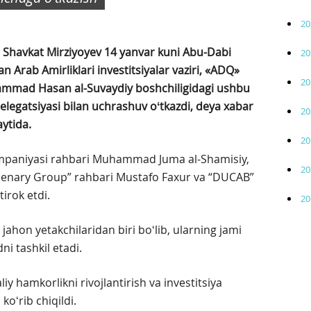
20
i Shavkat Mirziyoyev 14 yanvar kuni Abu-Dabi
20
n Arab Amirliklari investitsiyalar vaziri, «ADQ»
20
uhammad Hasan al-Suvaydiy boshchiligidagi ushbu
legatsiyasi bilan uchrashuv oʻtkazdi, deya xabar
20
aytida.
20
mpaniyasi rahbari Muhammad Juma al-Shamisiy,
20
“Plenary Group” rahbari Mustafo Faxur va “DUCAB”
irok etdi.
20
ahon yetakchilaridan biri boʻlib, ularning jami
ni tashkil etadi.
y hamkorlikni rivojlantirish va investitsiya
koʻrib chiqildi.