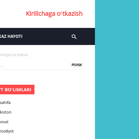
Kirillchaga oʻtkazish
AZ HAYOTI
mligini taʼkidladi
YT BOʻLIMLARI
sahifa
kiston
yosat
tisodiyot