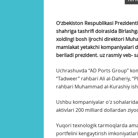
Oʻzbekiston Respublikasi Prezident
shahriga tashrifi doirasida Birlashga
xoldingi bosh ijrochi direktori M
mamlakat yetakchi kompaniyalari de
beriladi prezident. uz rasmiy veb- s
Uchrashuvda “AD Ports Group” ko
“Tadweer” rahbari Ali al-Daheriy, 
rahbari Muhammad al-Kurashiy isht
Ushbu kompaniyalar oʻz sohalarida j
aktivlari 200 milliard dollardan ziyod
Yuqori texnologik tarmoqlarda amali
portfelini kengaytirish imkoniyatlari 