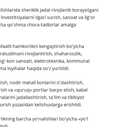
lishlarida sheriklik jadal rivojlanib borayotgani
nvestitsiyalarni ilgari surish, sanoat va ilgʻor
yicha qoʻshma chora-tadbirlar amalga
faatli hamkorlikni kengaytirish boʻyicha
atuzilmani rivojlantirish, shaharsozlik,
 togʻ-kon sanoati, elektrotexnika, kommunal
a loyihalar haqida soʻz yuritildi.
ish, nodir metall konlarini oʻzlashtirish,
irish va «quruq» portlar barpo etish, kabel
alarini jadallashtirish, taʼlim va tibbiyot
surish yuzasidan kelishuvlarga erishildi.
kning barcha yoʻnalishlari boʻyicha «yoʻl
indi.