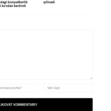
idagi bunyodkorlik
qilinadi
ni koʻzdan kechirdi