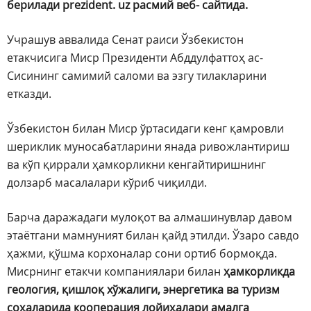
берилади prezident. uz расмий веб- сайтида.
Учрашув аввалида Сенат раиси Ўзбекистон
етакчисига Миср Президенти Абддулфаттоҳ ас-
Сисининг самимий саломи ва эзгу тилакларини
етказди.
Ўзбекистон билан Миср ўртасидаги кенг қамровли
шериклик муносабатларини янада ривожлантириш
ва кўп қиррали ҳамкорликни кенгайтиришнинг
долзарб масалалари кўриб чиқилди.
Барча даражадаги мулоқот ва алмашинувлар давом
этаётгани мамнуният билан қайд этилди. Ўзаро савдо
ҳажми, қўшма корхоналар сони ортиб бормоқда.
Мисрнинг етакчи компаниялари билан
ҳамкорликда
геология, қишлоқ хўжалиги, энергетика ва туризм
соҳаларида кооперация лойиҳалари амалга