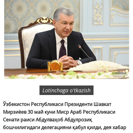
Lotinchaga oʻtkazish
Ўзбекистон Республикаси Президенти Шавкат
Мирзиёев 30 май куни Миср Араб Республикаси
Сенати раиси Абдулваҳоб Абдулрозиқ
бошчилигидаги делегацияни қабул қилди, дея хабар