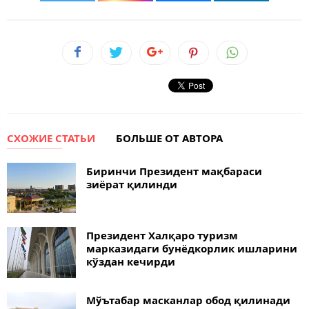
СХОЖИЕ СТАТЬИ
БОЛЬШЕ ОТ АВТОРА
Биринчи Президент мақбараси
зиёрат қилинди
Президент Халқаро туризм
марказидаги бунёдкорлик ишларини
кўздан кечирди
Мўътабар масканлар обод қилинади