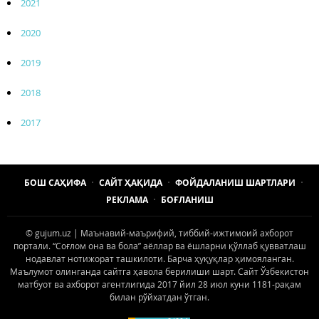
2021
2020
2019
2018
2017
БОШ САҲИФА
САЙТ ҲАҚИДА
ФОЙДАЛАНИШ ШАРТЛАРИ
РЕКЛАМА
БОҒЛАНИШ
© gujum.uz | Маънавий-маърифий, тиббий-ижтимоий ахборот
портали. “Соғлом она ва бола” аёллар ва ёшларни қўллаб қувватлаш
нодавлат нотижорат ташкилоти. Барча ҳуқуқлар ҳимояланган.
Маълумот олинганда сайтга ҳавола берилиши шарт. Сайт Ўзбекистон
матбуот ва ахборот агентлигида 2017 йил 28 июл куни 1181-рақам
билан рўйхатдан ўтган.