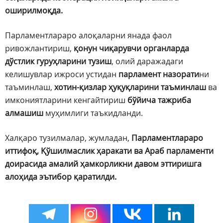
оширилмоқда.
Парламентлараро алоқаларни янада фаол
ривожлантириш,
қонун чиқарувчи органларда
дўстлик гуруҳларини тузиш
, олий даражадаги
келишувлар ижроси устидан
парламент назорати
ни
таъминлаш,
хотин-қизлар ҳуқуқларини таъминлаш
ва
имкониятларини кенгайтириш
бўйича тажриба
алмашиш
муҳимлиги таъкидланди.
Халқаро тузилмалар, жумладан,
Парламентлараро
иттифоқ, Қўшилмаслик ҳаракати ва Араб парламенти
доирасида амалий ҳамкорликни давом эттиришга
алоҳида эътибор қаратилди.