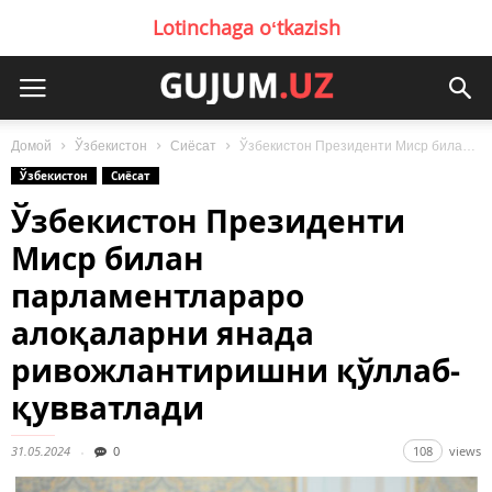
Lotinchaga oʻtkazish
Домой
Ўзбекистон
Сиёсат
Ўзбекистон Президенти Миср билан парламентлараро алоқаларни янада ривожлантиришни қўллаб-қувватлади
Ўзбекистон
Сиёсат
Ўзбекистон Президенти
Миср билан
парламентлараро
алоқаларни янада
ривожлантиришни қўллаб-
қувватлади
31.05.2024
0
108
views