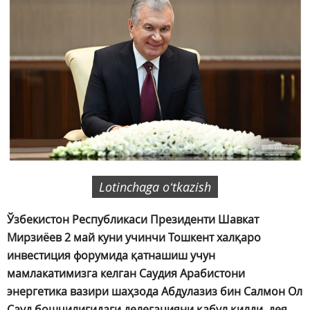
Lotinchaga oʻtkazish
Ўзбекистон Республикаси Президенти Шавкат
Мирзиёев 2 май куни учинчи Тошкент халқаро
инвестиция форумида қатнашиш учун
мамлакатимизга келган Саудия Арабистони
энергетика вазири шаҳзода Абдулазиз бин Салмон Ол
Сауд бошчилигидаги делегацияни қабул қилди, дея