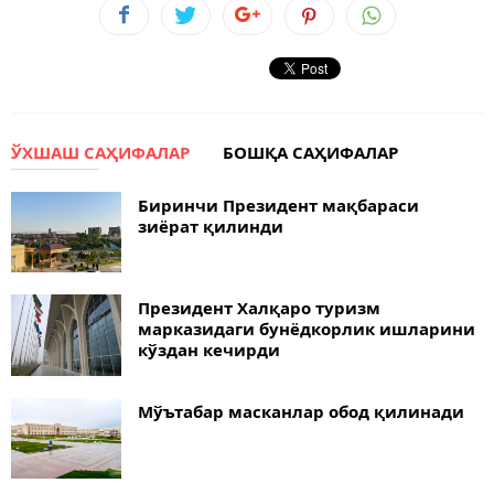
ЎХШАШ САҲИФАЛАР
БОШҚА САҲИФАЛАР
Биринчи Президент мақбараси
зиёрат қилинди
Президент Халқаро туризм
марказидаги бунёдкорлик ишларини
кўздан кечирди
Мўътабар масканлар обод қилинади