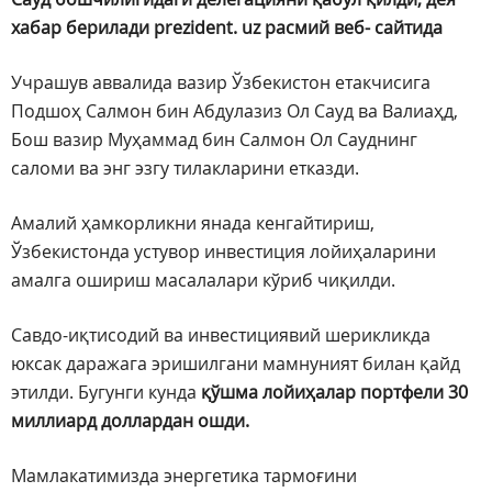
хабар берилади prezident. uz расмий веб- сайтида
Учрашув аввалида вазир Ўзбекистон етакчисига
Подшоҳ Салмон бин Абдулазиз Ол Сауд ва Валиаҳд,
Бош вазир Муҳаммад бин Салмон Ол Сауднинг
саломи ва энг эзгу тилакларини етказди.
Амалий ҳамкорликни янада кенгайтириш,
Ўзбекистонда устувор инвестиция лойиҳаларини
амалга ошириш масалалари кўриб чиқилди.
Савдо-иқтисодий ва инвестициявий шерикликда
юксак даражага эришилгани мамнуният билан қайд
этилди. Бугунги кунда
қўшма лойиҳалар портфели 30
миллиард доллардан ошди.
Мамлакатимизда энергетика тармоғини