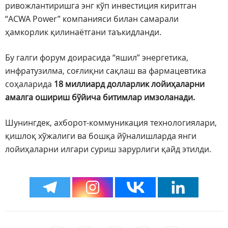
ривожлантиришга энг кўп инвестиция киритган
“ACWA Power” компанияси билан самарали
ҳамкорлик қилинаётгани таъкидланди.
Бу галги форум доирасида “яшил” энергетика,
инфратузилма, соғлиқни сақлаш ва фармацевтика
соҳаларида
18 миллиард долларлик лойиҳаларни
амалга ошириш бўйича битимлар имзоланади.
Шунингдек, ахборот-коммуникация технологиялари,
қишлоқ хўжалиги ва бошқа йўналишларда янги
лойиҳаларни илгари суриш зарурлиги қайд этилди.