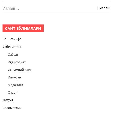
Излаш:
САЙТ БЎЛИМЛАРИ
Бош саҳифа
Ўзбекистон
Сиёсат
Иқтисодиёт
Ижтимоий ҳаёт
Илм-фан
Маданият
Спорт
Жаҳон
Саломатлик