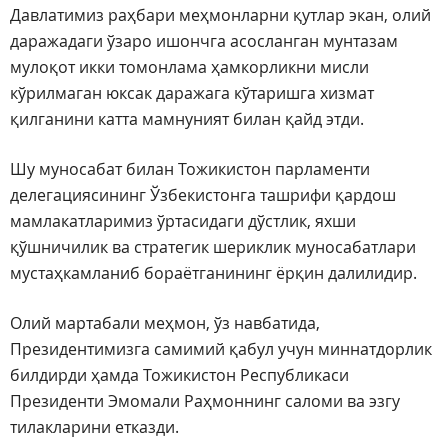
Давлатимиз раҳбари меҳмонларни қутлар экан, олий
даражадаги ўзаро ишончга асосланган мунтазам
мулоқот икки томонлама ҳамкорликни мисли
кўрилмаган юксак даражага кўтаришга хизмат
қилганини катта мамнуният билан қайд этди.
Шу муносабат билан Тожикистон парламенти
делегациясининг Ўзбекистонга ташрифи қардош
мамлакатларимиз ўртасидаги дўстлик, яхши
қўшничилик ва стратегик шериклик муносабатлари
мустаҳкамланиб бораётганининг ёрқин далилидир.
Олий мартабали меҳмон, ўз навбатида,
Президентимизга самимий қабул учун миннатдорлик
билдирди ҳамда Тожикистон Республикаси
Президенти Эмомали Раҳмоннинг саломи ва эзгу
тилакларини етказди.