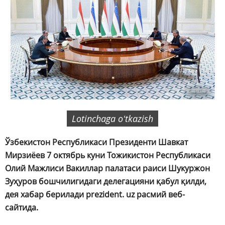
Lotinchaga oʻtkazish
Ўзбекистон Республикаси Президенти Шавкат
Мирзиёев 7 октябрь куни Тожикистон Республикаси
Олий Мажлиси Вакиллар палатаси раиси Шукуржон
Зуҳуров бошчилигидаги делегацияни қабул қилди,
дея хабар берилади prezident. uz расмий веб-
сайтида.