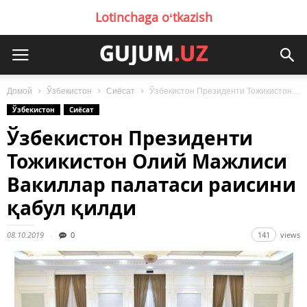
Lotinchaga oʻtkazish
Домой
Ўзбекистон
Сиёсат
Ўзбекистон Президенти Тожикистон Олий Мажлиси Вакиллар палатаси раисини қабул қилди
Ўзбекистон
Сиёсат
Ўзбекистон Президенти
Тожикистон Олий Мажлиси
Вакиллар палатаси раисини
қабул қилди
08.10.2019
0
141
views