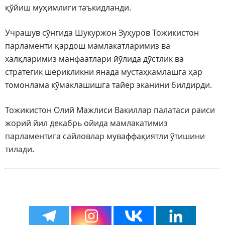
қўйиш муҳимлиги таъкидланди.
Учрашув сўнгида Шукуржон Зуҳуров Тожикистон
парламенти қардош мамлакатларимиз ва
халқларимиз манфаатлари йўлида дўстлик ва
стратегик шерикликни янада мустаҳкамлашга ҳар
томонлама кўмаклашишга тайёр эканини билдирди.
Тожикистон Олий Мажлиси Вакиллар палатаси раиси
жорий йил декабрь ойида мамлакатимиз
парламентига сайловлар муваффақиятли ўтишини
тилади.