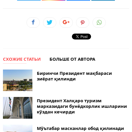
СХОЖИЕ СТАТЬИ
БОЛЬШЕ ОТ АВТОРА
Биринчи Президент мақбараси
зиёрат қилинди
Президент Халқаро туризм
марказидаги бунёдкорлик ишларини
кўздан кечирди
Мўътабар масканлар обод қилинади