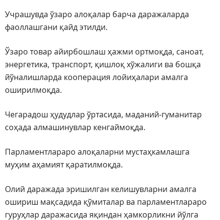
Учрашувда ўзаро алоқалар барча даражаларда
фаоллашгани қайд этилди.
Ўзаро товар айирбошлаш ҳажми ортмоқда, саноат,
энергетика, транспорт, қишлоқ хўжалиги ва бошқа
йўналишларда кооперация лойиҳалари амалга
оширилмоқда.
Чегарадош ҳудудлар ўртасида, маданий-гуманитар
соҳада алмашинувлар кенгаймоқда.
Парламентлараро алоқаларни мустаҳкамлашга
муҳим аҳамият қаратилмоқда.
Олий даражада эришилган келишувларни амалга
ошириш мақсадида қўмиталар ва парламентлараро
гуруҳлар даражасида яқиндан ҳамкорликни йўлга