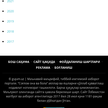
2021
2020
2019
2018
2017
БОШ САҲИФА
САЙТ ҲАҚИДА
ФОЙДАЛАНИШ ШАРТЛАРИ
РЕКЛАМА
БОҒЛАНИШ
© gujum.uz | Маънавий-маърифий, тиббий-ижтимоий ахборот
портали. “Соғлом она ва бола” аёллар ва ёшларни қўллаб қувватлаш
нодавлат нотижорат ташкилоти. Барча ҳуқуқлар ҳимояланган.
Маълумот олинганда сайтга ҳавола берилиши шарт. Сайт Ўзбекистон
матбуот ва ахборот агентлигида 2017 йил 28 июл куни 1181-рақам
билан рўйхатдан ўтган.