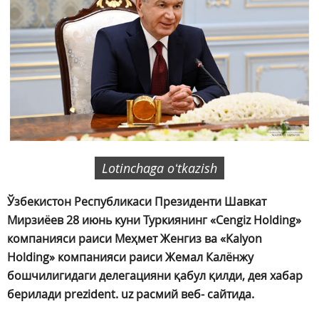
Lotinchaga oʻtkazish
Ўзбекистон Республикаси Президенти Шавкат
Мирзиёев 28 июнь куни Туркиянинг «Cengiz Holding»
компанияси раиси Меҳмет Женгиз ва «Kalyon
Holding» компанияси раиси Жемал Калёнжу
бошчилигидаги делегацияни қабул қилди, дея хабар
берилади prezident. uz расмий веб- сайтида.