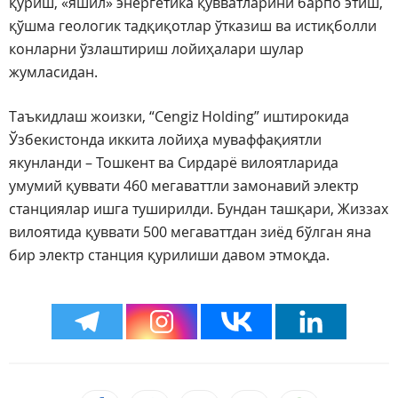
қуриш, «яшил» энергетика қувватларини барпо этиш,
қўшма геологик тадқиқотлар ўтказиш ва истиқболли
конларни ўзлаштириш лойиҳалари шулар
жумласидан.
Таъкидлаш жоизки, “Cengiz Holding” иштирокида
Ўзбекистонда иккита лойиҳа муваффақиятли
якунланди – Тошкент ва Сирдарё вилоятларида
умумий қуввати 460 мегаваттли замонавий электр
станциялар ишга туширилди. Бундан ташқари, Жиззах
вилоятида қуввати 500 мегаваттдан зиёд бўлган яна
бир электр станция қурилиши давом этмоқда.