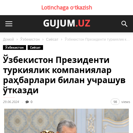
Lotinchaga oʻtkazish
Домой
Ўзбекистон
Сиёсат
Ўзбекистон Президенти туркиялик компаниялар раҳбарлари билан учрашув ўтказди
Ўзбекистон
Сиёсат
Ўзбекистон Президенти
туркиялик компаниялар
раҳбарлари билан учрашув
ўтказди
29.06.2024
0
98
views