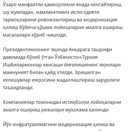
Ўзаро манфаатли ҳамкорликни янада кенгайтириш,
шу жумладан, мамлакатимиз иқтисодиёти
тармоқларини ривожлантириш ва модернизация
қилиш бўйича қўшма лойиҳаларни амалга ошириш
масалалари кўриб чиқилди.
Президентимизнинг яқинда Анқарага ташрифи
давомида бўлиб ўтган Ўзбекистон-Туркия
Ишбилармонлар кенгаши йиғилишининг якунлари
мамнуният билан қайд этилди. Эришилган
келишувлар ижросини жадаллаштириш зарурлиги
таъкидланди.
Компаниялар томонидан истиқболли лойиҳаларни
амалга ошириш режалари муҳокама қилинди.
Йўл инфратузилмасини модернизация қилиш ва