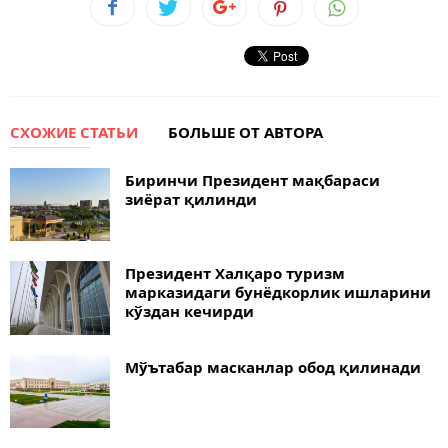
СХОЖИЕ СТАТЬИ
БОЛЬШЕ ОТ АВТОРА
Биринчи Президент мақбараси
зиёрат қилинди
Президент Халқаро туризм
марказидаги бунёдкорлик ишларини
кўздан кечирди
Мўътабар масканлар обод қилинади