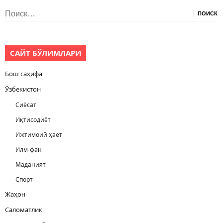
Найти:
САЙТ БЎЛИМЛАРИ
Бош саҳифа
Ўзбекистон
Сиёсат
Иқтисодиёт
Ижтимоий ҳаёт
Илм-фан
Маданият
Спорт
Жаҳон
Саломатлик