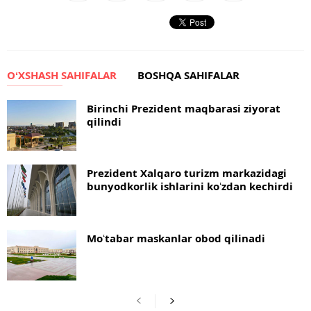
OʻXSHASH SAHIFALAR
BOSHQA SAHIFALAR
Birinchi Prezident maqbarasi ziyorat
qilindi
Prezident Xalqaro turizm markazidagi
bunyodkorlik ishlarini koʻzdan kechirdi
Moʻtabar maskanlar obod qilinadi