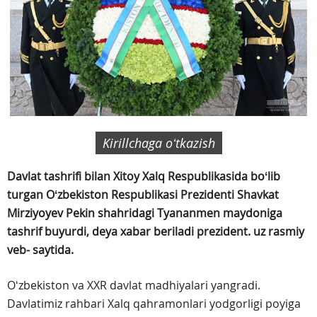
Kirillchaga oʻtkazish
Davlat tashrifi bilan Xitoy Xalq Respublikasida boʻlib
turgan Oʻzbekiston Respublikasi Prezidenti Shavkat
Mirziyoyev Pekin shahridagi Tyananmen maydoniga
tashrif buyurdi, deya xabar beriladi prezident. uz rasmiy
veb- saytida.
Oʻzbekiston va XXR davlat madhiyalari yangradi.
Davlatimiz rahbari Xalq qahramonlari yodgorligi poyiga