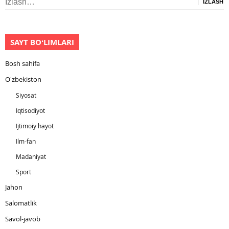
Izlash:
SAYT BOʻLIMLARI
Bosh sahifa
Oʻzbekiston
Siyosat
Iqtisodiyot
Ijtimoiy hayot
Ilm-fan
Madaniyat
Sport
Jahon
Salomatlik
Savol-javob