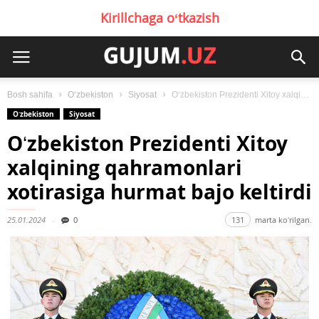
Kirillchaga oʻtkazish
Bosh sahifa
Oʻzbekiston
Siyosat
Oʻzbekiston Prezidenti Xitoy xalqining qahramonlari xotirasiga hurmat bajo keltirdi
Oʻzbekiston
Siyosat
Oʻzbekiston Prezidenti Xitoy
xalqining qahramonlari
xotirasiga hurmat bajo keltirdi
25.01.2024
0
131
marta koʻrilgan.