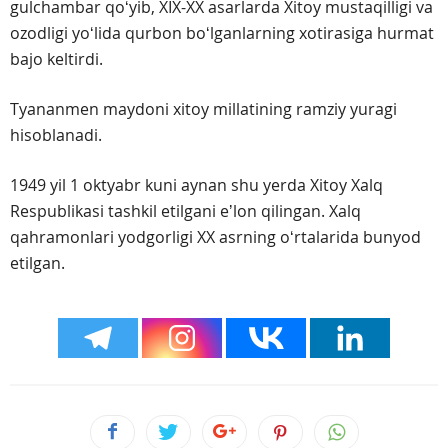
gulchambar qoʻyib, XIX-XX asarlarda Xitoy mustaqilligi va
ozodligi yoʻlida qurbon boʻlganlarning xotirasiga hurmat
bajo keltirdi.
Tyananmen maydoni xitoy millatining ramziy yuragi
hisoblanadi.
1949 yil 1 oktyabr kuni aynan shu yerda Xitoy Xalq
Respublikasi tashkil etilgani eʼlon qilingan. Xalq
qahramonlari yodgorligi XX asrning oʻrtalarida bunyod
etilgan.