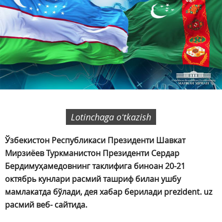
Lotinchaga oʻtkazish
Ўзбекистон Республикаси Президенти Шавкат
Мирзиёев Туркманистон Президенти Сердар
Бердимуҳамедовнинг таклифига биноан 20-21
октябрь кунлари расмий ташриф билан ушбу
мамлакатда бўлади, дея хабар берилади prezident. uz
расмий веб- сайтида.