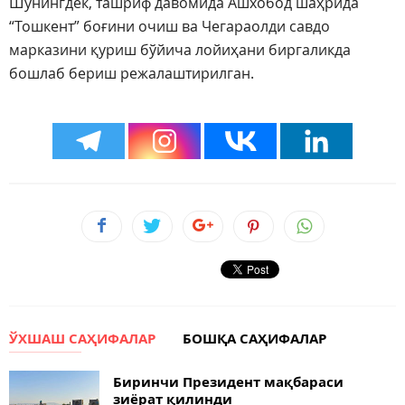
Шунингдек, ташриф давомида Ашхобод шаҳрида
“Тошкент” боғини очиш ва Чегараолди савдо
марказини қуриш бўйича лойиҳани биргаликда
бошлаб бериш режалаштирилган.
ЎХШАШ САҲИФАЛАР
БОШҚА САҲИФАЛАР
Биринчи Президент мақбараси
зиёрат қилинди