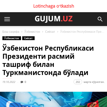
Lotinchaga oʻtkazish
Бош саҳифа
Ўзбекистон
Сиёсат
Ўзбекистон Республикаси Президенти расмий ташриф билан Туркманистонда бўлади
Ўзбекистон
Сиёсат
Ўзбекистон Республикаси
Президенти расмий
ташриф билан
Туркманистонда бўлади
19.10.2022
0
202
марта кўрилган.