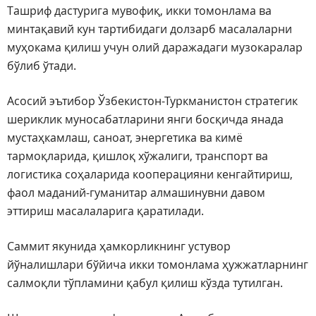
Ташриф дастурига мувофиқ, икки томонлама ва
минтақавий кун тартибидаги долзарб масалаларни
муҳокама қилиш учун олий даражадаги музокаралар
бўлиб ўтади.
Асосий эътибор Ўзбекистон-Туркманистон стратегик
шериклик муносабатларини янги босқичда янада
мустаҳкамлаш, саноат, энергетика ва кимё
тармоқларида, қишлоқ хўжалиги, транспорт ва
логистика соҳаларида кооперацияни кенгайтириш,
фаол маданий-гуманитар алмашинувни давом
эттириш масалаларига қаратилади.
Саммит якунида ҳамкорликнинг устувор
йўналишлари бўйича икки томонлама ҳужжатларнинг
салмоқли тўпламини қабул қилиш кўзда тутилган.