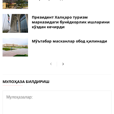
Президент Халқаро туризм
марказидаги бунёдкорлик ишларини
кўздан кечирди
Мўътабар масканлар обод қилинади
МУЛОҲАЗА БИЛДИРИШ