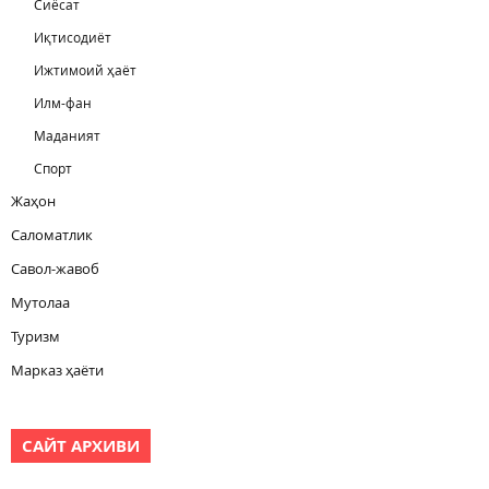
Сиёсат
Иқтисодиёт
Ижтимоий ҳаёт
Илм-фан
Маданият
Спорт
Жаҳон
Саломатлик
Савол-жавоб
Мутолаа
Туризм
Марказ ҳаёти
САЙТ АРХИВИ