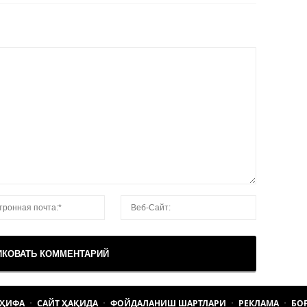
АҲИФА
САЙТ ҲАҚИДА
ФОЙДАЛАНИШ ШАРТЛАРИ
РЕКЛАМА
БО