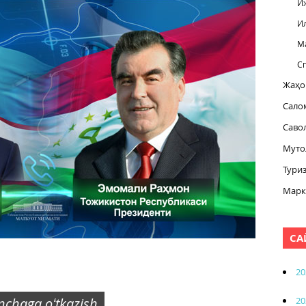
И
И
М
С
Жаҳо
Сало
Саво
Муто
Тури
Марк
СА
20
20
inchaga oʻtkazish