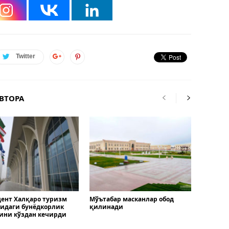
Twitter
ВТОРА
ент Халқаро туризм
Мўътабар масканлар обод
идаги бунёдкорлик
қилинади
ини кўздан кечирди