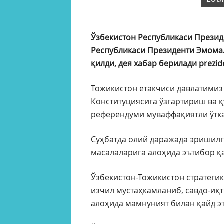
Ўзбекистон Республикаси Презид
Республикаси Президенти Эмома
қилди, дея хабар берилади prezide
Тожикистон етакчиси давлатимиз
Конституциясига ўзгартириш ва
референдуми муваффақиятли ўтк
Суҳбатда олий даражада эришил
масалаларига алоҳида эътибор қ
Ўзбекистон-Тожикистон стратеги
изчил мустаҳкамланиб, савдо-иқ
алоҳида мамнуният билан қайд э