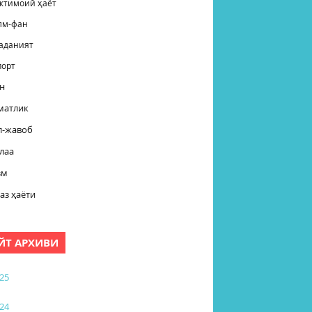
жтимоий ҳаёт
лм-фан
аданият
порт
н
матлик
л-жавоб
лаа
зм
аз ҳаёти
ЙТ АРХИВИ
25
24