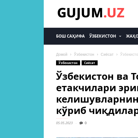
gujum.uz
БОШ САҲИФА
ЎЗБЕКИСТОН
ЖАҲ
Домой
Ўзбекистон
Сиёсат
Ўзбекисто
Ўзбекистон
Сиёсат
Ўзбекистон ва 
етакчилари эр
келишувларни
кўриб чиқдила
05.05.2023
0