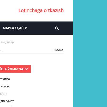
Lotinchaga oʻtkazish
МАРКАЗ ҲАЁТИ
б чиқдилар
:
ЙТ БЎЛИМЛАРИ
саҳифа
кистон
иёсат
қтисодиёт