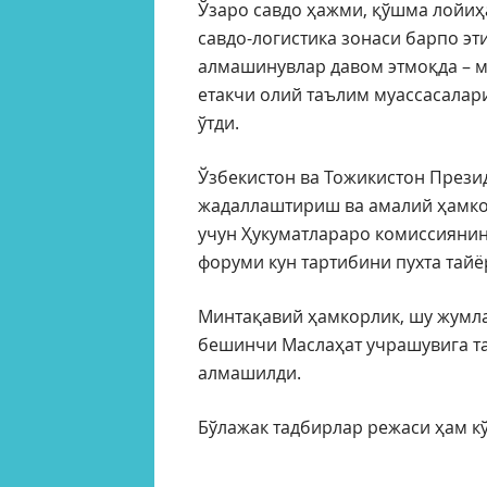
Ўзаро савдо ҳажми, қўшма лойиҳ
савдо-логистика зонаси барпо э
алмашинувлар давом этмоқда – 
етакчи олий таълим муассасала
ўтди.
Ўзбекистон ва Тожикистон През
жадаллаштириш ва амалий ҳамк
учун Ҳукуматлараро комиссиянин
форуми кун тартибини пухта тай
Минтақавий ҳамкорлик, шу жумл
бешинчи Маслаҳат учрашувига т
алмашилди.
Бўлажак тадбирлар режаси ҳам к