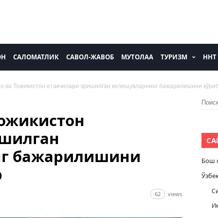
ОН
САЛОМАТЛИК
САВОЛ-ЖАВОБ
МУТОЛАА
ТУРИЗМ
ННТ
н ва Тожикистон етакчилари эришилган келишувларнинг бажарилишини кўри
Найти
Тожикистон
ишилган
СА
нг бажарилишини
Бош 
р
Ўзбе
С
62
views
И