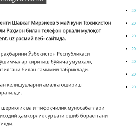
20
енти Шавкат Мирзиёев 5 май куни Тожикистон
20
ли Раҳмон билан телефон орқали мулоқот
20
nt. uz расмий веб- сайтида.
20
 раҳбарини Ўзбекистон Республикаси
 қўшимчалар киритиш бўйича умумхалқ
20
азилгани билан самимий табриклади.
20
ган келишувларни амалга ошириш
20
аратилди.
к шериклик ва иттифоқчилик муносабатлари
тисодий ҳамкорлик суръати ошиб бораётгани
тилди.