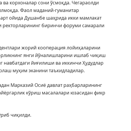
а ва корхоналар сони ўсмоқда. Чегараолди
тилмоқда. Фаол маданий-гуманитар
март ойида Душанбе шаҳрида икки мамлакат
ри ректорларининг биринчи форуми самарали
идентлари жорий кооперация лойиҳаларини
орликнинг янги йўналишларини ишлаб чиқиш
г навбатдаги йиғилиши ва иккинчи Ҳудудлар
ёрлаш муҳим эканини таъкидладилар.
адан Марказий Осиё давлат раҳбарларининг
айёргарлик кўриш масалалари юзасидан фикр
ўриб чиқилди.