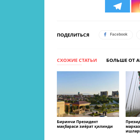
ПОДЕЛИТЬСЯ
Facebook
СХОЖИЕ СТАТЬИ
БОЛЬШЕ ОТ А
Биринчи Президент
Презид
мақбараси зиёрат қилинди
марказ
ишлар