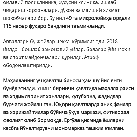
оилавий поликлиника, хусусий клиника, ишлаб
чиқариш корхоналари, дўкон ва маиший хизмат
шохобчалари бор. Бу йил
49 та микролойиҳа орқали
116 нафар фуқаро бандлиги таъминланди.
Авваллари бу жойлар чекка, кўримсиз эди. 2018
йилдан бошлаб замонавий уйлар, болалар ўйингоҳи
ва спорт майдончалари қурилди. Атроф
ободонлаштирилди.
Маҳалланинг уч қаватли биноси ҳам шу йил янги
бунёд этилди.
Унинг
биринчи қаватида маҳалла раиси
ва ходимлариниг хоналари, кутубхона, жадидлар
бурчаги жойлашган. Юқори қаватларда аниқ фанлар
ва хорижий тиллар бўйича ўқув маркази, фитнес зал
фаолият олиб бормоқда. Ертўла қисмида ёшларни
касбга йўналтирувчи мономарказ ташкил этилган.