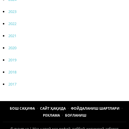
2023
2022
2021
2020
2019
2018
2017
БОШ САҲИФА
САЙТ ҲАҚИДА
ФОЙДАЛАНИШ ШАРТЛАРИ
РЕКЛАМА
БОҒЛАНИШ
© gujum.uz | Маънавий-маърифий, тиббий-ижтимоий ахборот