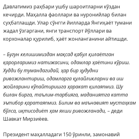
Давлатимиз раҳбари ушбу шароитларни кўздан
кечирди. Маҳалла фаоллари ва нуронийлар билан
суҳбатлашди. Улар сўнгги йилларда Янгиҳаёт тумани
жадал ўзгаргани, янги транспорт йўллари ва
корхоналар қурилиб, ҳаёт жонланганини айтишди.
– Бугун келишимиздан мақсад қабул қилаётган
қарорларимиз натижасини, одамлар ҳаётини кўриш.
Худди бу тумандагидай, ҳар бир ҳудудни
ривожлантириш, одамларга қулайликларни ва иш
жойларини кўпайтиришга ҳаракат қилаяпмиз. Шу
билан бирга, таълим-тарбияга, маданиятга катта
эътибор қаратаяпмиз. Билим ва маънавият мустаҳкам
бўлса, иқтисодиёт ҳам яхши ривожланади,
– деди
Шавкат Мирзиёев.
Президент маҳалладаги 150 ўринли, замонавий