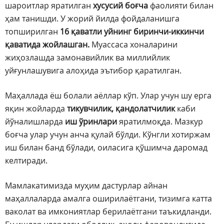
шароитлар яратилган
хусусий боғча
фаолияти билан
ҳам танишди. У жорий йилда фойдаланишга
топширилган
16 қаватли уйнинг биринчи-иккинчи
қаватида жойлашган.
Муассаса хоналарини
жиҳозлашда замонавийлик ва миллийлик
уйғунлашувига алоҳида эътибор қаратилган.
Маҳаллада ёш болали аёллар кўп. Улар учун шу ерга
яқин жойларда
тикувчилик, қандолатчилик
каби
йўналишларда
иш ўринлари
яратилмоқда. Мазкур
боғча улар учун анча қулай бўлди. Кўнгли хотиржам
иш билан банд бўлади, оиласига қўшимча даромад
келтиради.
Мамлакатимизда муҳим дастурлар айнан
маҳаллаларда амалга оширилаётгани, тизимга катта
ваколат ва имкониятлар берилаётгани таъкидланди.