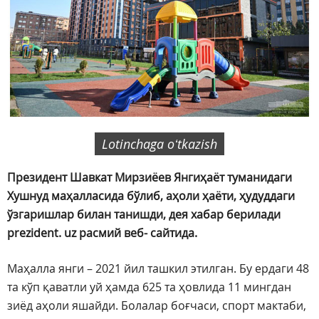
Lotinchaga oʻtkazish
Президент Шавкат Мирзиёев Янгиҳаёт туманидаги
Хушнуд маҳалласида бўлиб, аҳоли ҳаёти, ҳудуддаги
ўзгаришлар билан танишди, дея хабар берилади
prezident. uz расмий веб- сайтида.
Маҳалла янги – 2021 йил ташкил этилган. Бу ердаги 48
та кўп қаватли уй ҳамда 625 та ҳовлида 11 мингдан
зиёд аҳоли яшайди. Болалар боғчаси, спорт мактаби,