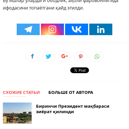
Бу ишлар улардаги ободлик, аҳоли фаровонлигида
ифодасини топаётгани қайд этилди.
СХОЖИЕ СТАТЬИ
БОЛЬШЕ ОТ АВТОРА
Биринчи Президент мақбараси
зиёрат қилинди