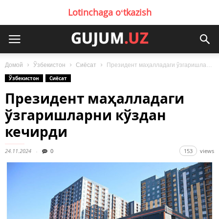
Lotinchaga oʻtkazish
Домой
Ўзбекистон
Сиёсат
Президент маҳалладаги ўзгаришларни кўздан кечирди
Ўзбекистон
Сиёсат
Президент маҳалладаги
ўзгаришларни кўздан
кечирди
24.11.2024
0
153
views