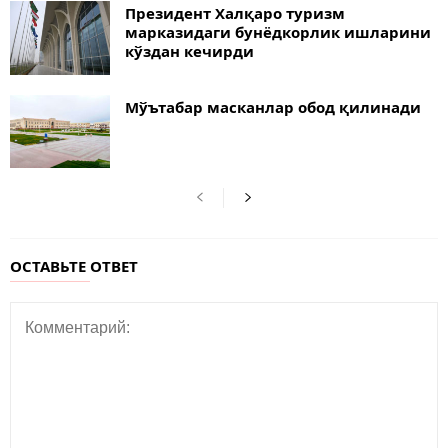
Президент Халқаро туризм
марказидаги бунёдкорлик ишларини
кўздан кечирди
Мўътабар масканлар обод қилинади
ОСТАВЬТЕ ОТВЕТ