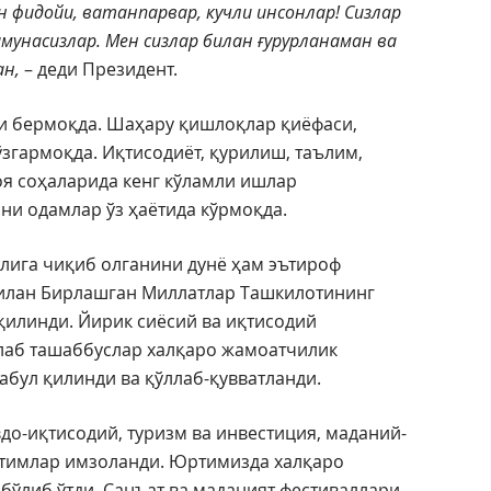
н фидойи, ватанпарвар, кучли инсонлар! Сизлар
мунасизлар. Мен сизлар билан ғурурланаман ва
ан,
– деди Президент.
ни бермоқда. Шаҳару қишлоқлар қиёфаси,
ўзгармоқда. Иқтисодиёт, қурилиш, таълим,
я соҳаларида кенг кўламли ишлар
ни одамлар ўз ҳаётида кўрмоқда.
ўлига чиқиб олганини дунё ҳам эътироф
билан Бирлашган Миллатлар Ташкилотининг
қилинди. Йирик сиёсий ва иқтисодий
лаб ташаббуслар халқаро жамоатчилик
абул қилинди ва қўллаб-қувватланди.
вдо-иқтисодий, туризм ва инвестиция, маданий-
итимлар имзоланди. Юртимизда халқаро
бўлиб ўтди. Санъат ва маданият фестиваллари,