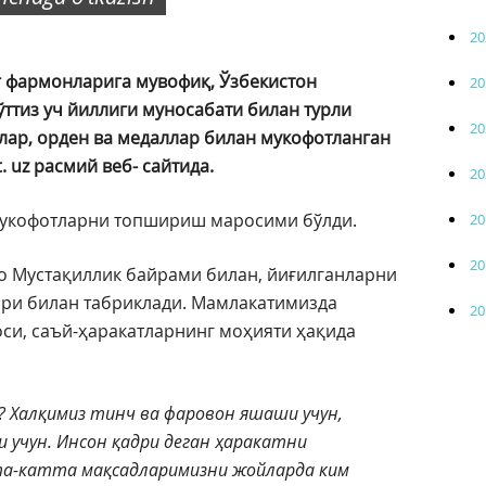
20
 фармонларига мувофиқ, Ўзбекистон
20
ттиз уч йиллиги муносабати билан турли
20
лар, орден ва медаллар билан мукофотланган
. uz расмий веб- сайтида.
20
 мукофотларни топшириш маросими бўлди.
20
20
о Мустақиллик байрами билан, йиғилганларни
ари билан табриклади. Мамлакатимизда
20
си, саъй-ҳаракатларнинг моҳияти ҳақида
з? Халқимиз тинч ва фаровон яшаши учун,
 учун. Инсон қадри деган ҳаракатни
та-катта мақсадларимизни жойларда ким