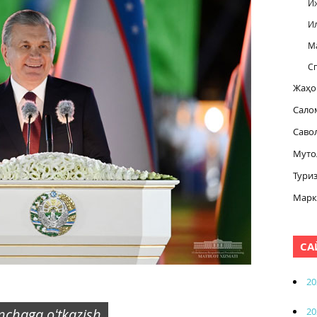
И
И
М
С
Жаҳо
Сало
Саво
Муто
Тури
Марк
СА
20
20
inchaga oʻtkazish