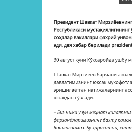
Президент Шавкат Мирзиёевнинг
Республикаси мустақиллигининг ў
соҳалар вакиллари фахрий унвон
эди, дея хабар берилади prezident
30 август куни Кўксаройда ушбу
Шавкат Мирзиёев барчани аввал
давлатимизнинг юксак мукофотл
эришилаётган натижаларнинг асо
юракдан сўзлади.
– Биз нима учун меҳнат қилаяпми
фарзандларимизнинг бахту камоли
бошлаганмиз. Бу ҳаракатни, кат