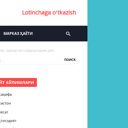
Lotinchaga oʻtkazish
МАРКАЗ ҲАЁТИ
м, садоқатли сафдошларим деб...
:
ЙТ БЎЛИМЛАРИ
саҳифа
кистон
иёсат
қтисодиёт