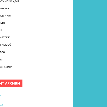
жтимоий ҳаёт
лм-фан
аданият
порт
н
матлик
л-жавоб
лаа
зм
аз ҳаёти
ЙТ АРХИВИ
25
24