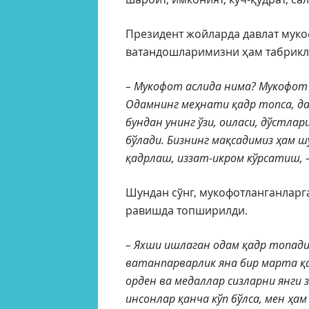
Президент жойларда давлат муко
ватандошларимизни ҳам табрикл
– Мукофот аслида нима? Мукофот –
Одамнинг меҳнати қадр топса, д
бундан унинг ўзи, оиласи, дўстлар
бўлади. Бизнинг мақсадимиз ҳам 
қадрлаш, иззат-икром кўрсатиш,
–
Шундан сўнг, мукофотланганларга
равишда топширилди.
– Яхши ишлаган одам қадр топади.
ватанпарварлик яна бир марта қа
орден ва медаллар сизларни янги
инсонлар қанча кўп бўлса, мен ҳ