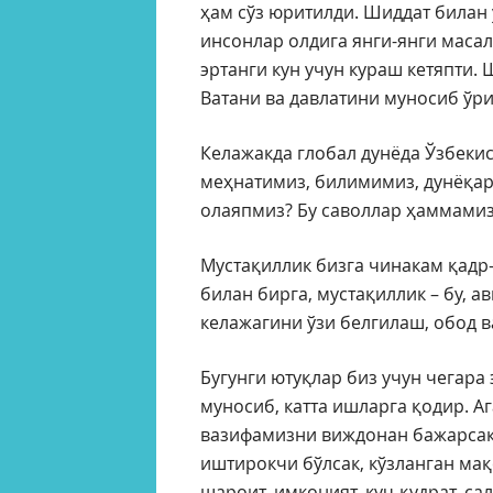
ҳам сўз юритилди. Шиддат билан 
инсонлар олдига янги-янги масал
эртанги кун учун кураш кетяпти. 
Ватани ва давлатини муносиб ўри
Келажакда глобал дунёда Ўзбекис
меҳнатимиз, билимимиз, дунёқар
олаяпмиз? Бу саволлар ҳаммамиз
Мустақиллик бизга чинакам қадр-
билан бирга, мустақиллик – бу, ав
келажагини ўзи белгилаш, обод в
Бугунги ютуқлар биз учун чегара
муносиб, катта ишларга қодир. А
вазифамизни виждонан бажарсак
иштирокчи бўлсак, кўзланган мақ
шароит, имконият, куч-қудрат, са