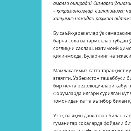
амалга оширади? Сизларга ўхшага
– қаҳрамонсизлар, ёшларимизга на
халқимиз номидан раҳмат айтам
Бу саъй-ҳаракатлар ўз самараси
барча соҳа ва тармоқлар тубдан 
соғлиқни сақлаш, ижтимоий ҳимо
қилинмоқда. Буларнинг натижаси
Мамлакатимиз катта тараққиёт й
этаяпти. Ўзбекистон ташаббуси 
бир нечта резолюциялари қабул 
форумларда илгари сурилган кўп
томонидан катта эътибор билан қ
Узоқ ва яқин давлатлар билан са
гуманитар соҳаларда фойдали б
даражадаги нуфузли анжуманлар 