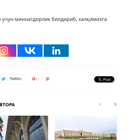
 учун миннатдорлик билдириб, халқимизга
Twitter
ВТОРА