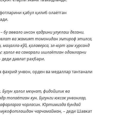
фотларини қабул қилиб олаётган
ади.
 бу аввало инсон қадрини улуғлаш дегани.
авлат ва жамият томонидан эътироф этилса,
и, маҳалла-кўй, қолаверса, эл-юрт ҳам хурсанд
шу: ҳалол ва самарали ишлаётган одамларни
 деди давлат раҳбари.
 фахрий унвон, орден ва медаллар тантанали
 Бугун ҳалол меҳнат, фидойилик ва
др топаётган кун. Бугунги юксак унвонлар,
 зафарларга чорласин. Юртимизда бундай
ам мукофотлашдан чарчамайман,
– деди Шавкат