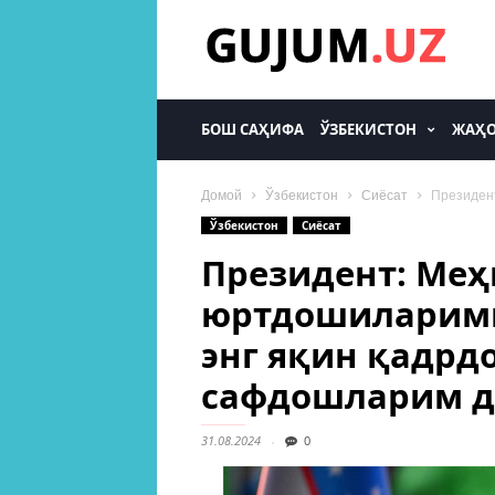
gujum.uz
БОШ САҲИФА
ЎЗБЕКИСТОН
ЖАҲ
Домой
Ўзбекистон
Сиёсат
Президент
Ўзбекистон
Сиёсат
Президент: Ме
юртдошиларими
энг яқин қадрд
сафдошларим д
31.08.2024
0