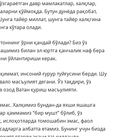
ўзгараётган давр мамлакатлар, халқлар,
аларни қўймоқда. Бутун дунёда рақобат,
Шунга тайёр миллат, шунга тайёр халқгина
нга кўтара олади.
тоннинг ўрни қандай бўлади? Биз ўз
ашимиз билан эл-юртга қанчалик наф бера
ни ўйлантириши керак.
қиммат, инсоний ғурур туйғусини берди. Шу
вало масъулият дегани. Ўз тақдири, ўз
а озод Ватан қуриш масъулияти.
 эмас. Халқимиз бундан-да яхши яшашга
гар ҳаммамиз “бир мушт” бўлиб, ўз
, ислоҳотларда томошабин эмас, фаол
садларга албатта етамиз. Бунинг учун бизда
лоҳият етарли экани таъкидланди.