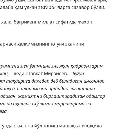
алаба ҳам улкан эътирофларга сазавор бўлди.
р халқ, бағрикенг миллат сифатида жаҳон
арчаси халқимизнинг ютуғи эканини
имизни мен ўзимнинг энг яқин қадрдонларим,
ман,
– деди Шавкат Мирзиёев.
– Бугун
рт тақдирига дахлдор деб биладиган инсонлар
 айниқса, ёшларимизни ортидан эргаштира
радиган, жамиятни бирлаштирадиган одамлар
иги ва аҳиллиги кўзлаган марраларимизга
эга.
, унда оқилона йўл топиш машаққати ҳақида