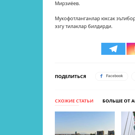
Мирзиёев.
Мукофотланганлар юксак эътибор
эзгу тилаклар билдирди.
ПОДЕЛИТЬСЯ
Facebook
СХОЖИЕ СТАТЬИ
БОЛЬШЕ ОТ А