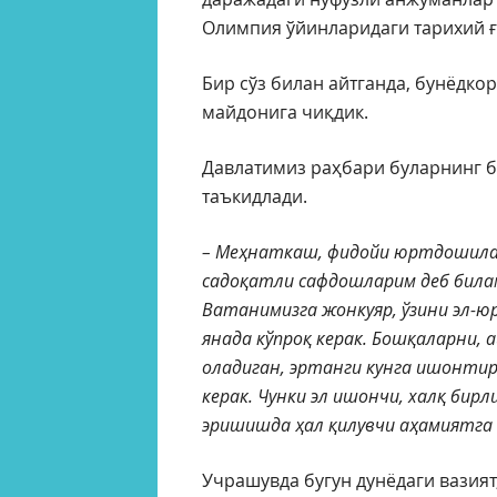
Олимпия ўйинларидаги тарихий ғ
Бир сўз билан айтганда, бунёдко
майдонига чиқдик.
Давлатимиз раҳбари буларнинг б
таъкидлади.
– Меҳнаткаш, фидойи юртдошилар
садоқатли сафдошларим деб била
Ватанимизга жонкуяр, ўзини эл-ю
янада кўпроқ керак. Бошқаларни,
оладиган, эртанги кунга ишонти
керак. Чунки эл ишончи, халқ бирл
эришишда ҳал қилувчи аҳамиятга 
Учрашувда бугун дунёдаги вазият