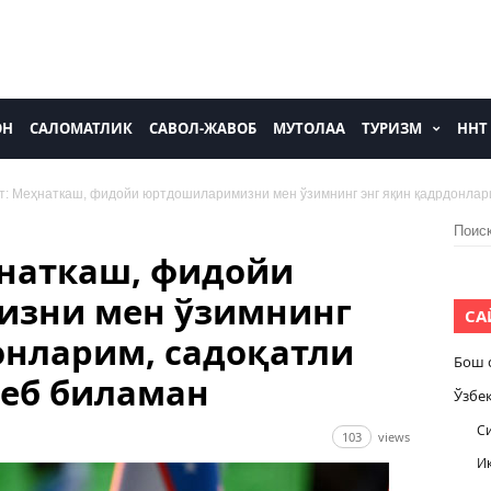
ОН
САЛОМАТЛИК
САВОЛ-ЖАВОБ
МУТОЛАА
ТУРИЗМ
ННТ
: Меҳнаткаш, фидойи юртдошиларимизни мен ўзимнинг энг яқин қадрдонлари
Найти
ҳнаткаш, фидойи
зни мен ўзимнинг
СА
онларим, садоқатли
Бош 
еб биламан
Ўзбе
С
103
views
И