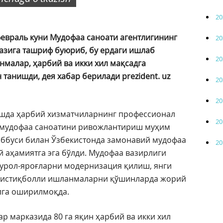
20
евраль куни Мудофаа саноати агентлигининг
20
азига ташриф буюриб, бу ердаги ишлаб
20
нмалар, ҳарбий ва икки хил мақсадга
танишди, дея хабар берилади prezident. uz
20
20
шда ҳарбий хизматчиларнинг профессионал
20
а мудофаа саноатини ривожлантириш муҳим
аббуси билан Ўзбекистонда замонавий мудофаа
20
й аҳамиятга эга бўлди. Мудофаа вазирлиги
қурол-яроғларни модернизация қилиш, янги
 истиқболли ишланмаларни қўшинларда жорий
лга оширилмоқда.
 марказида 80 га яқин ҳарбий ва икки хил