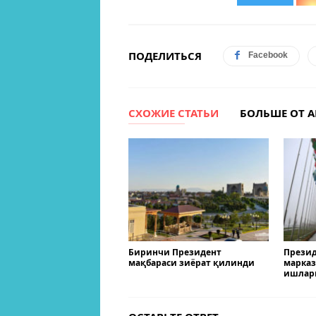
ПОДЕЛИТЬСЯ
Facebook
СХОЖИЕ СТАТЬИ
БОЛЬШЕ ОТ А
Биринчи Президент
Презид
мақбараси зиёрат қилинди
марказ
ишлар