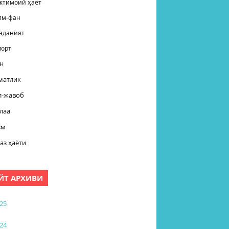
жтимоий ҳаёт
лм-фан
аданият
порт
н
матлик
л-жавоб
лаа
зм
аз ҳаёти
ЙТ АРХИВИ
25
24