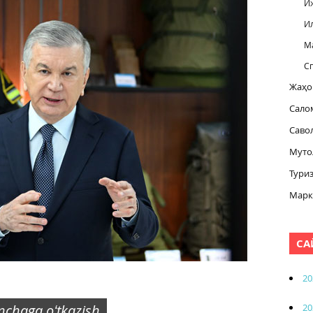
И
И
М
С
Жаҳо
Сало
Саво
Муто
Тури
Марк
СА
20
20
inchaga oʻtkazish