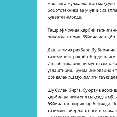
мақсадга мўлжалланган маҳсуло
робототехника ва учувчисиз аппа
қувватланмоқда.
Ташриф чоғида ҳарбий техникани
ривожлантириш бўйича истиқболл
Давлатимиз раҳбари бу биринчи 
тизимининг рақобатбардошлигин
Ишлаб чиқаришни мунтазам тако
ўзлаштириш, бунда инновацион т
фойдаланиш муҳимлиги таъкидла
Шу билан бирга, буюртма асосида
ҳарбий ва икки хил мақсадга мў
бўйича топшириқлар берилди. Ян
тизимли тайёрлаш, янги техника