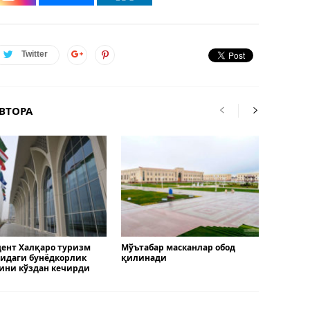
Twitter
ВТОРА
ент Халқаро туризм
Мўътабар масканлар обод
идаги бунёдкорлик
қилинади
ини кўздан кечирди