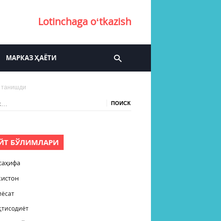
Lotinchaga oʻtkazish
МАРКАЗ ҲАЁТИ
н танишди
:
ЙТ БЎЛИМЛАРИ
саҳифа
кистон
иёсат
қтисодиёт