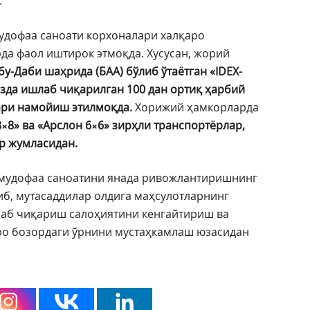
.
удофаа саноати корхоналари халқаро
да фаол иштирок этмоқда. Хусусан, жорий
бу-Даби шаҳрида (БАА) бўлиб ўтаётган «IDEX-
зда ишлаб чиқарилган 100 дан ортиқ ҳарбий
ари намойиш этилмоқда.
Хорижий ҳамкорларда
×8» ва «Арслон 6×6» зирҳли транспортёрлар,
р жумласидан.
мудофаа саноатини янада ривожлантиришнинг
иб, мутасаддилар олдига маҳсулотларнинг
аб чиқариш салоҳиятини кенгайтириш ва
ро бозордаги ўрнини мустаҳкамлаш юзасидан