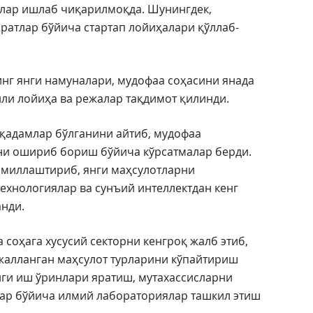
тлар ишлаб чиқарилмоқда. Шунингдек,
ратлар бўйича стартап лойиҳалари қўллаб-
нг янги намуналари, мудофаа соҳасини янада
и лойиҳа ва режалар тақдимот қилинди.
қадамлар бўлганини айтиб, мудофаа
и ошириб бориш бўйича кўрсатмалар берди.
миллаштириб, янги маҳсулотларни
ехнологиялар ва сунъий интеллектдан кенг
нди.
 соҳага хусусий секторни кенгроқ жалб этиб,
лжалланган маҳсулот турларини кўпайтириш
ги иш ўринлари яратиш, мутахассисларни
лар бўйича илмий лабораториялар ташкил этиш