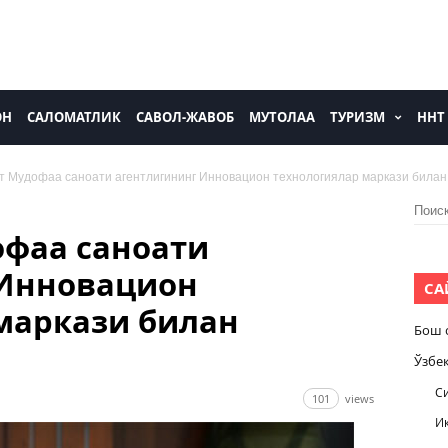
ОН
САЛОМАТЛИК
САВОЛ-ЖАВОБ
МУТОЛАА
ТУРИЗМ
ННТ
т Мудофаа саноати агентлигининг Инновацион технологиялар маркази била
Найти
фаа саноати
 Инновацион
СА
маркази билан
Бош 
Ўзбе
С
101
views
И