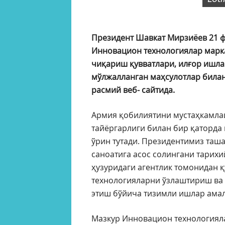
Президент Шавкат Мирзиёев 21 ф
Инновацион технологиялар марк
чиқариш қувватлари, илғор ишла
мўлжалланган маҳсулотлар билан 
расмий веб- сайтида.
Армия қобилиятини мустаҳкамла
тайёргарлиги билан бир қаторд
ўрин тутади. Президентимиз таш
саноатига асос солингани тарихи
ҳузуридаги агентлик томонидан 
технологияларни ўзлаштириш ва
этиш бўйича тизимли ишлар ама
Мазкур Инновацион технологиялар