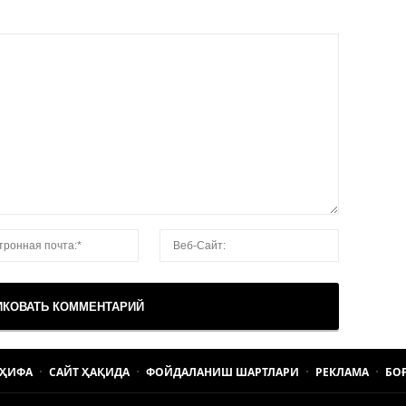
АҲИФА
САЙТ ҲАҚИДА
ФОЙДАЛАНИШ ШАРТЛАРИ
РЕКЛАМА
БО