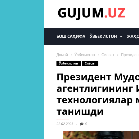
gujum.uz
БОШ САҲИФА
ЎЗБЕКИСТОН
ЖАҲ
Домой
Ўзбекистон
Сиёсат
Президен
Ўзбекистон
Сиёсат
Президент Мудо
агентлигининг
технологиялар 
танишди
22.02.2025
0