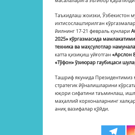
масалаларига эътибор қаратилди
Таъкидлаш жоизки, Ўзбекистон м
ихтисослаштирилган кўргазмалар
йилнинг 17-21 февраль кунлари
А
2025» кўргазмасида мамлакатими
техника ва маҳсулотлар намунал
катта қизиқиш уйғотган
«Арслон 8
«Тўфон» ўзиюрар гаубицаси шула
Ташриф якунида Президентимиз 
стратегик йўналишларини кўрсат
юқори сифатини таъминлаш, ишл
маҳаллий корхоналарнинг халқа
аниқ вазифалар қўйди.