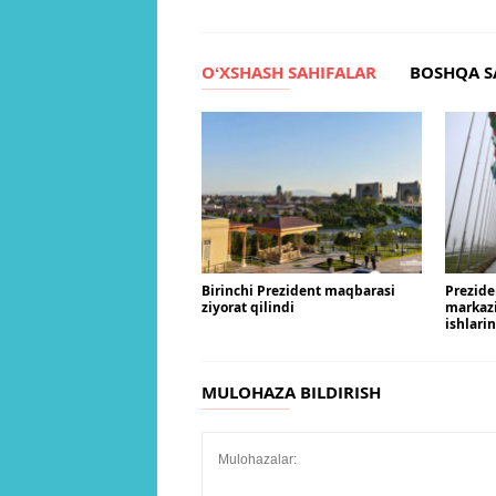
OʻXSHASH SAHIFALAR
BOSHQA S
Birinchi Prezident maqbarasi
Prezide
ziyorat qilindi
markaz
ishlari
MULOHAZA BILDIRISH