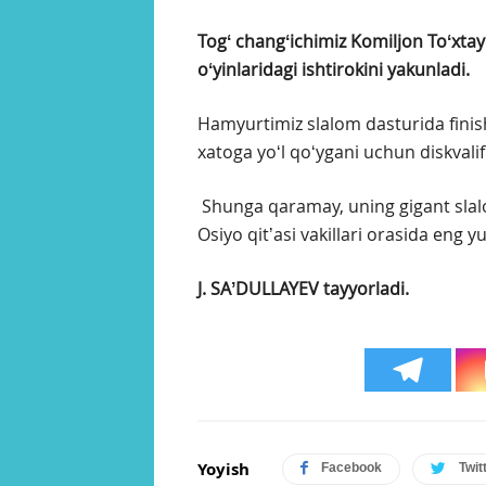
Togʻ changʻichimiz Komiljon Toʻxtay
oʻyinlaridagi ishtirokini yakunladi.
Hamyurtimiz slalom dasturida finis
xatoga yoʻl qoʻygani uchun diskvalifi
Shunga qaramay, uning gigant slalo
Osiyo qitʼasi vakillari orasida eng y
J. SAʼDULLAYEV tayyorladi.
Yoyish
Facebook
Twit