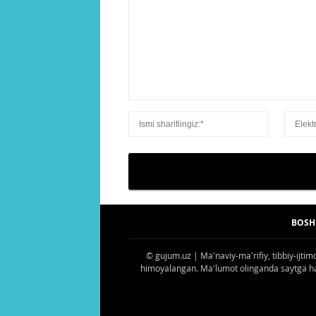
BOSH
© gujum.uz | Maʼnaviy-maʼrifiy, tibbiy-ijtim
himoyalangan. Maʼlumot olinganda saytga havo