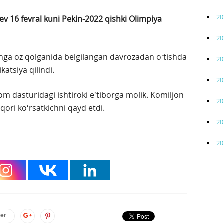
20
ev 16 fevral kuni Pekin-2022 qishki Olimpiya
20
hga oz qolganida belgilangan davrozadan oʻtishda
20
katsiya qilindi.
20
m dasturidagi ishtiroki eʼtiborga molik. Komiljon
20
uqori koʻrsatkichni qayd etdi.
20
20
ter