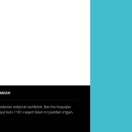
ANISH
odavlat notijorat tashkiloti. Barcha huquqlar
iyul kuni 1181-raqam bilan roʻyxatdan oʻtgan.