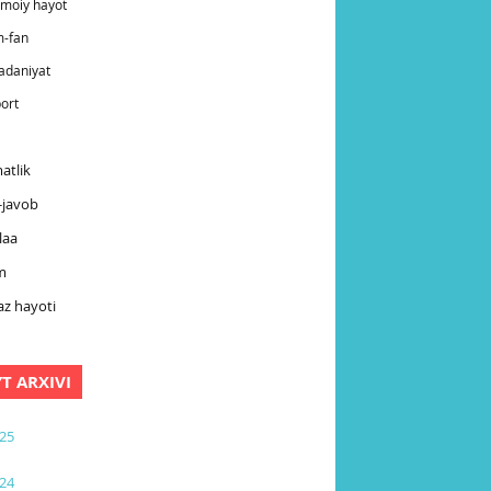
timoiy hayot
m-fan
adaniyat
ort
atlik
-javob
laa
m
z hayoti
YT ARXIVI
25
24