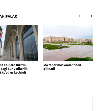
AHIFALAR
nt Xalqaro turizm
Moʻtabar maskanlar obod
idagi bunyodkorlik
qilinadi
ni koʻzdan kechirdi