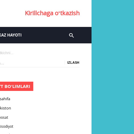
Kirillchaga oʻtkazish
AZ HAYOTI
kichni...
:
YT BOʻLIMLARI
sahifa
kiston
yosat
tisodiyot