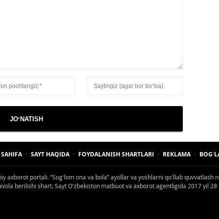
 SAHIFA
SAYT HAQIDA
FOYDALANISH SHARTLARI
REKLAMA
BOGʻL
oiy axborot portali. “Sogʻlom ona va bola” ayollar va yoshlarni qoʻllab quvvatlash n
la berilishi shart. Sayt Oʻzbekiston matbuot va axborot agentligida 2017 yil 28 