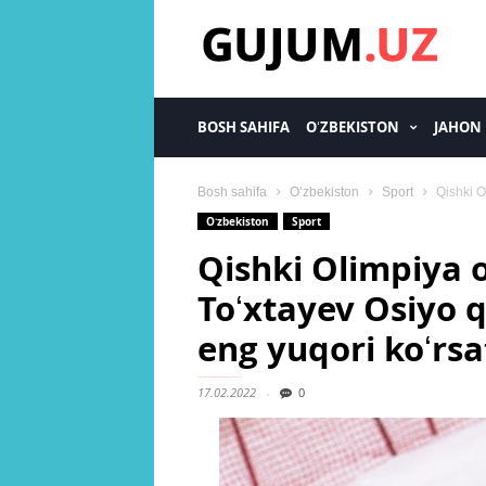
gujum.uz
BOSH SAHIFA
OʻZBEKISTON
JAHON
Bosh sahifa
Oʻzbekiston
Sport
Qishki O
Oʻzbekiston
Sport
Qishki Olimpiya o
Toʻxtayev Osiyo qi
eng yuqori koʻrsa
17.02.2022
0