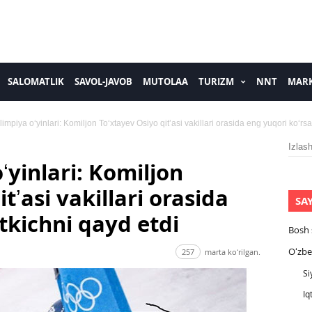
SALOMATLIK
SAVOL-JAVOB
MUTOLAA
TURIZM
NNT
MARK
limpiya oʻyinlari: Komiljon Toʻxtayev Osiyo qitʼasi vakillari orasida eng yuqori koʻrsat
Izlash
ʻyinlari: Komiljon
tʼasi vakillari orasida
SA
tkichni qayd etdi
Bosh 
Oʻzbe
257
marta koʻrilgan.
Si
Iq