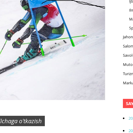
Ij
Il
M
Sp
Jahon
Salom
Savol
Muto
Turiz
Marka
SA
20
illchaga oʻtkazish
20