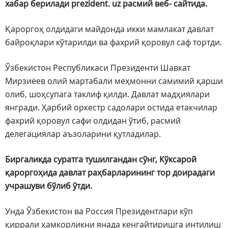
хабар берилади prezident. uz расмий веб- сайтида.
Қароргоҳ олдидаги майдонда икки мамлакат давлат
байроқлари кўтарилди ва фахрий қоровул саф тортди.
Ўзбекистон Республикаси Президенти Шавкат
Мирзиёев олий мартабали меҳмонни самимий қарши
олиб, шоҳсупага таклиф қилди. Давлат мадҳиялари
янгради. Ҳарбий оркестр садолари остида етакчилар
фахрий қоровул сафи олдидан ўтиб, расмий
делегациялар аъзоларини қутладилар.
Биргаликда суратга тушилгандан сўнг, Кўксарой
қароргоҳида давлат раҳбарларининг тор доирадаги
учрашуви бўлиб ўтди.
Унда Ўзбекистон ва Россия Президентлари кўп
қиррали ҳамкорликни янада кенгайтиришга интилиш