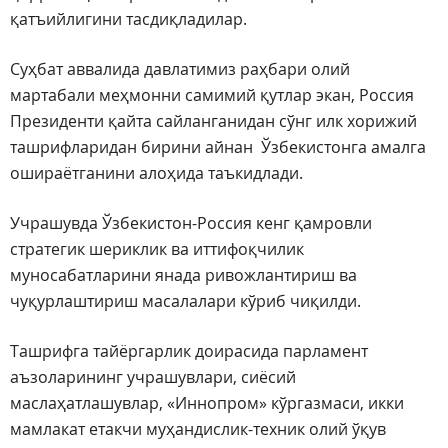
қатъийлигини тасдиқладилар.
Суҳбат аввалида давлатимиз раҳбари олий
мартабали меҳмонни самимий қутлар экан, Россия
Президенти қайта сайланганидан сўнг илк хорижий
ташрифларидан бирини айнан Ўзбекистонга амалга
ошираётганини алоҳида таъкидлади.
Учрашувда Ўзбекистон-Россия кенг қамровли
стратегик шериклик ва иттифоқчилик
муносабатларини янада ривожлантириш ва
чуқурлаштириш масалалари кўриб чиқилди.
Ташрифга тайёргарлик доирасида парламент
аъзоларининг учрашувлари, сиёсий
маслаҳатлашувлар, «Иннопром» кўргазмаси, икки
мамлакат етакчи муҳандислик-техник олий ўқув