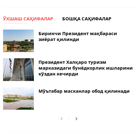
ЎХШАШ САҲИФАЛАР
БОШҚА САҲИФАЛАР
Биринчи Президент мақбараси
зиёрат қилинди
Президент Халқаро туризм
марказидаги бунёдкорлик ишларини
кўздан кечирди
Мўътабар масканлар обод қилинади