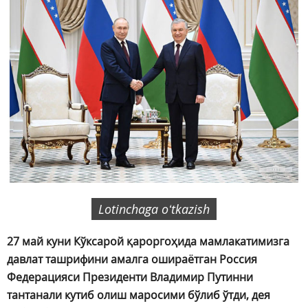
Lotinchaga oʻtkazish
27 май куни Кўксарой қароргоҳида мамлакатимизга
давлат ташрифини амалга ошираётган Россия
Федерацияси Президенти Владимир Путинни
тантанали кутиб олиш маросими бўлиб ўтди, дея