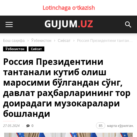
Lotinchaga oʻtkazish
Бош саҳифа
Ўзбекистон
Сиёсат
Россия Президентини тантанали кутиб олиш маросими бўлгандан сўнг, давлат раҳбарларининг тор доирадаги...
Ўзбекистон
Сиёсат
Россия Президентини
тантанали кутиб олиш
маросими бўлгандан сўнг,
давлат раҳбарларининг тор
доирадаги музокаралари
бошланди
27.05.2024
0
85
марта кўрилган.