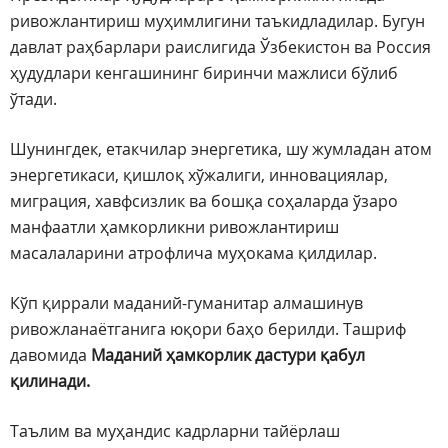
ривожлантириш муҳимлигини таъкидладилар. Бугун
давлат раҳбарлари раислигида Ўзбекистон ва Россия
ҳудудлари кенгашининг биринчи мажлиси бўлиб
ўтади.
Шунингдек, етакчилар энергетика, шу жумладан атом
энергетикаси, қишлоқ хўжалиги, инновациялар,
миграция, хавфсизлик ва бошқа соҳаларда ўзаро
манфаатли ҳамкорликни ривожлантириш
масалаларини атрофлича муҳокама қилдилар.
Кўп қиррали маданий-гуманитар алмашинув
ривожланаётганига юқори баҳо берилди. Ташриф
давомида
Маданий ҳамкорлик дастури қабул
қилинади.
Таълим ва муҳандис кадрларни тайёрлаш