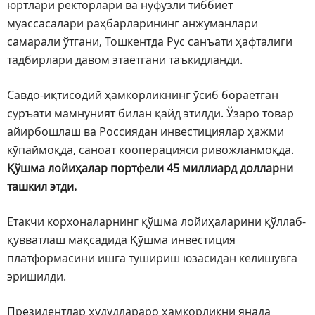
юртлари ректорлари ва нуфузли тиббиёт
муассасалари раҳбарларининг анжуманлари
самарали ўтгани, Тошкентда Рус санъати ҳафталиги
тадбирлари давом этаётгани таъкидланди.
Савдо-иқтисодий ҳамкорликнинг ўсиб бораётган
суръати мамнуният билан қайд этилди. Ўзаро товар
айирбошлаш ва Россиядан инвестициялар ҳажми
кўпаймоқда, саноат кооперацияси ривожланмоқда.
Қўшма лойиҳалар портфели 45 миллиард долларни
ташкил этди.
Етакчи корхоналарнинг қўшма лойиҳаларини қўллаб-
қувватлаш мақсадида Қўшма инвестиция
платформасини ишга тушириш юзасидан келишувга
эришилди.
Президентлар ҳудудлараро ҳамкорликни янада