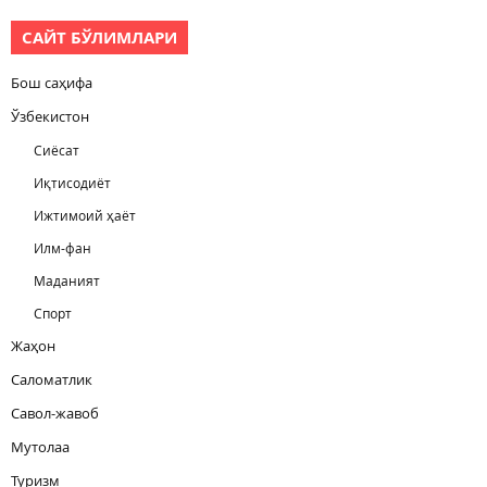
САЙТ БЎЛИМЛАРИ
Бош саҳифа
Ўзбекистон
Сиёсат
Иқтисодиёт
Ижтимоий ҳаёт
Илм-фан
Маданият
Спорт
Жаҳон
Саломатлик
Савол-жавоб
Мутолаа
Туризм