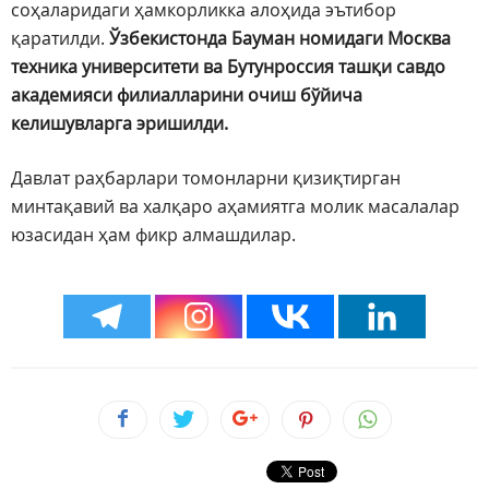
соҳаларидаги ҳамкорликка алоҳида эътибор
қаратилди.
Ўзбекистонда Бауман номидаги Москва
техника университети ва Бутунроссия ташқи савдо
академияси филиалларини очиш бўйича
келишувларга эришилди.
Давлат раҳбарлари томонларни қизиқтирган
минтақавий ва халқаро аҳамиятга молик масалалар
юзасидан ҳам фикр алмашдилар.