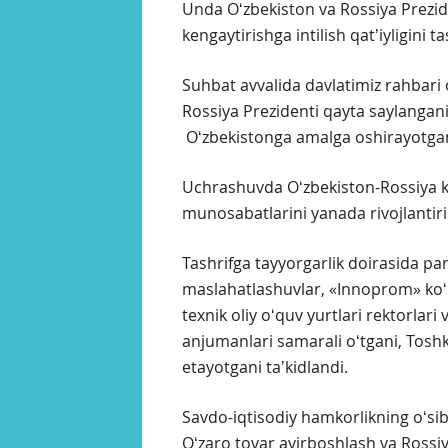
Unda Oʻzbekiston va Rossiya Prezide
kengaytirishga intilish qatʼiyligini ta
Suhbat avvalida davlatimiz rahbari
Rossiya Prezidenti qayta saylanganid
Oʻzbekistonga amalga oshirayotgani
Uchrashuvda Oʻzbekiston-Rossiya ken
munosabatlarini yanada rivojlantiris
Tashrifga tayyorgarlik doirasida pa
maslahatlashuvlar, «Innoprom» koʻ
texnik oliy oʻquv yurtlari rektorlari
anjumanlari samarali oʻtgani, Toshk
etayotgani taʼkidlandi.
Savdo-iqtisodiy hamkorlikning oʻsib
Oʻzaro tovar ayirboshlash va Rossi