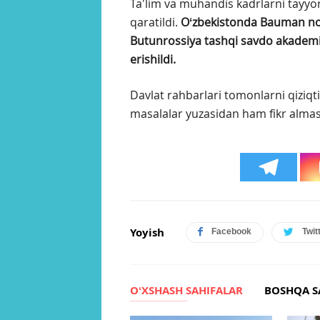
Taʼlim va muhandis kadrlarni tayyor
qaratildi.
Oʻzbekistonda Bauman nom
Butunrossiya tashqi savdo akademiya
erishildi.
Davlat rahbarlari tomonlarni qiziq
masalalar yuzasidan ham fikr almas
Yoyish
Facebook
Twit
OʻXSHASH SAHIFALAR
BOSHQA S