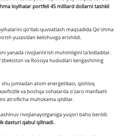
hma loyihalar portfeli 45 milliard dollarni tashkil
oyihalarini qoʻllab-quvvatlash maqsadida Qoʻshma
hirish yuzasidan kelishuvga erishildi.
i yanada rivojlantirish muhimligini taʼkidladilar.
Oʻzbekiston va Rossiya hududlari kengashining
, shu jumladan atom energetikasi, qishloq
, xavfsizlik va boshqa sohalarda oʻzaro manfaatli
rini atroflicha muhokama qildilar.
ashinuv rivojlanayotganiga yuqori baho berildi.
 dasturi qabul qilinadi.