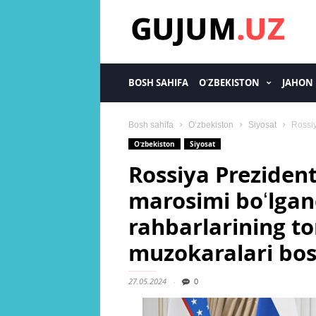
gujum.uz
BOSH SAHIFA
OʻZBEKISTON
JAHON
Bosh sahifa
Oʻzbekiston
Siyosat
Rossiy
Oʻzbekiston
Siyosat
Rossiya Prezident
marosimi boʻlgan
rahbarlarining to
muzokaralari bos
27.05.2024
0