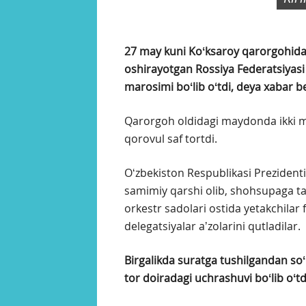
27 may kuni Koʻksaroy qarorgohida
oshirayotgan Rossiya Federatsiyasi 
marosimi boʻlib oʻtdi, deya xabar be
Qarorgoh oldidagi maydonda ikki mam
qorovul saf tortdi.
Oʻzbekiston Respublikasi Prezident
samimiy qarshi olib, shohsupaga tak
orkestr sadolari ostida yetakchilar f
delegatsiyalar aʼzolarini qutladilar.
Birgalikda suratga tushilgandan so
tor doiradagi uchrashuvi boʻlib oʻtd