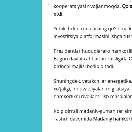
kooperatsiyasi rivojlanmoqda.
Qoʻs
etdi.
Yetakchi korxonalarning qoʻshma l
investitsiya platformasini ishga tus
Prezidentlar hududlararo hamkorlikn
Bugun davlat rahbarlari raisligida 
birinchi majlisi boʻlib oʻtadi.
Shuningdek, yetakchilar energetika
xoʻjaligi, innovatsiyalar, migratsiya
hamkorlikni rivojlantirish masalala
Koʻp qirrali madaniy-gumanitar alm
Tashrif davomida
Madaniy hamkorlik