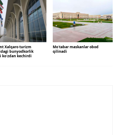
nt Xalqaro turizm
Moʻtabar maskanlar obod
idagi bunyodkorlik
qilinadi
ni koʻzdan kechirdi