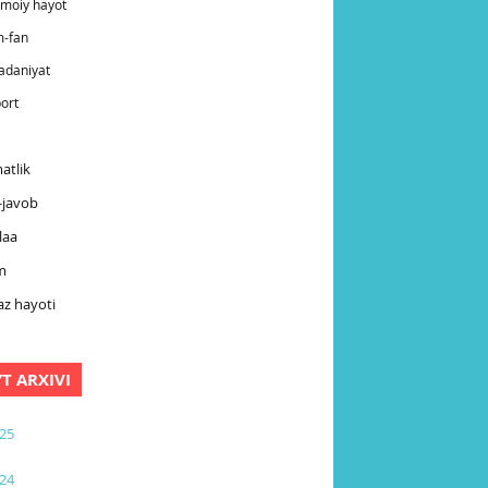
timoiy hayot
m-fan
adaniyat
ort
atlik
-javob
laa
m
z hayoti
YT ARXIVI
25
24