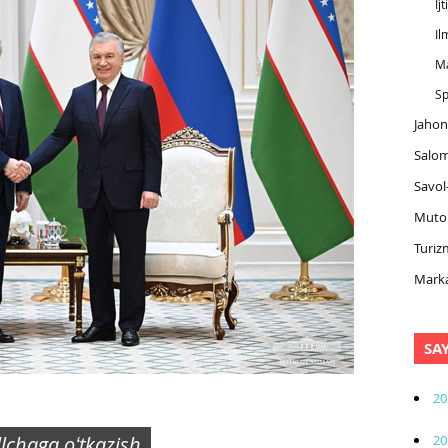
Ij
Il
M
Sp
Jahon
Salom
Savol
Muto
Turiz
Marka
SA
20
20
illchaga oʻtkazish