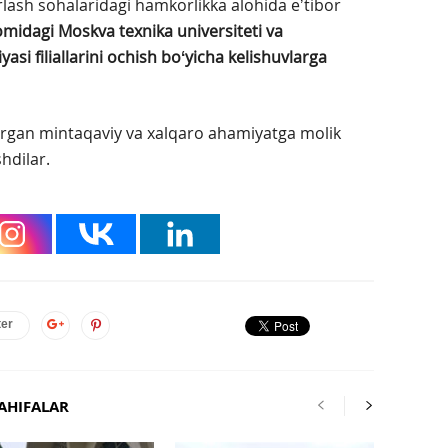
lash sohalaridagi hamkorlikka alohida eʼtibor
idagi Moskva texnika universiteti va
si filiallarini ochish boʻyicha kelishuvlarga
tirgan mintaqaviy va xalqaro ahamiyatga molik
hdilar.
ter
AHIFALAR