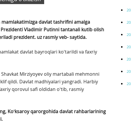
20
 mamlakatimizga davlat tashrifini amalga
20
Prezidenti Vladimir Putinni tantanali kutib olish
20
riladi prezident. uz rasmiy veb- saytida.
20
lakat davlat bayroqlari koʻtarildi va faxriy
20
20
i Shavkat Mirziyoyev oliy martabali mehmonni
lif qildi. Davlat madhiyalari yangradi. Harbiy
20
axriy qorovul safi oldidan oʻtib, rasmiy
ʻng, Koʻksaroy qarorgohida davlat rahbarlarining
i.