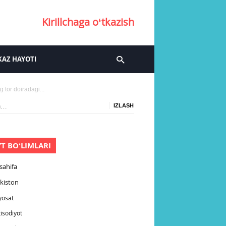
Kirillchaga oʻtkazish
AZ HAYOTI
 tor doiradagi...
:
YT BOʻLIMLARI
sahifa
kiston
yosat
tisodiyot