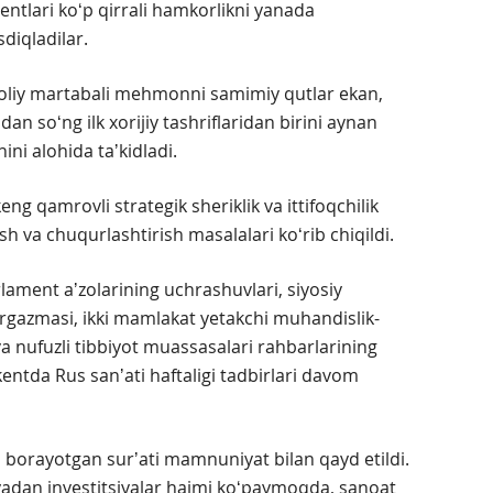
ntlari koʻp qirrali hamkorlikni yanada
sdiqladilar.
 oliy martabali mehmonni samimiy qutlar ekan,
an soʻng ilk xorijiy tashriflaridan birini aynan
ni alohida taʼkidladi.
g qamrovli strategik sheriklik va ittifoqchilik
h va chuqurlashtirish masalalari koʻrib chiqildi.
rlament aʼzolarining uchrashuvlari, siyosiy
rgazmasi, ikki mamlakat yetakchi muhandislik-
 va nufuzli tibbiyot muassasalari rahbarlarining
entda Rus sanʼati haftaligi tadbirlari davom
 borayotgan surʼati mamnuniyat bilan qayd etildi.
yadan investitsiyalar hajmi koʻpaymoqda, sanoat