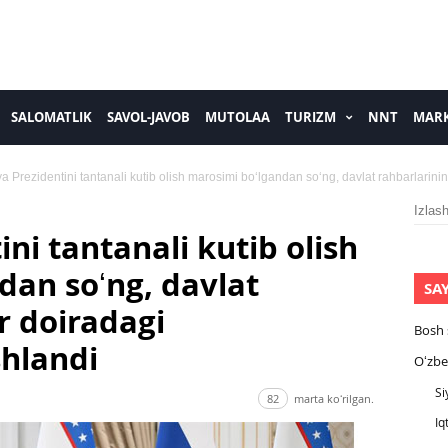
SALOMATLIK
SAVOL-JAVOB
MUTOLAA
TURIZM
NNT
MARK
a Prezidentini tantanali kutib olish marosimi boʻlgandan soʻng, davlat rahbarlarining
Izlash
ini tantanali kutib olish
dan soʻng, davlat
SA
r doiradagi
Bosh 
hlandi
Oʻzbe
Si
82
marta koʻrilgan.
Iq