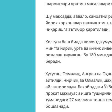
шароитлари яратиш масалалари 
Шу мақсадда, аввало, саноатни 
йирик корхоналар ташкил этиш, 
чиқаришга эътибор қаратилади.
Келгуси беш йилда вилоятда уму
мингта йирик, ўрта ва кичик ин
режалаштирилган. Бу 180 мингда
беради.
Хусусан, Олмалиқ, Ангрен ва Оҳа
айтилди. Чирчиқ ва Олмалиқ шаҳ
айлантирилади. Бекободдаги Ўзб
прокат мажмуаси ишга туширилиб
туманидаги 27 миллион тонна те
бошланади.