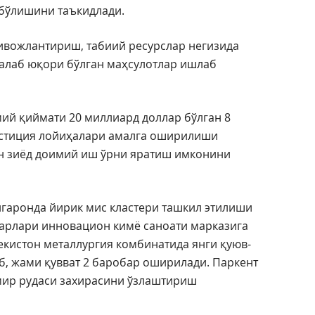
бўлишини таъкидлади.
ривожлантириш, табиий ресурслар негизида
талаб юқори бўлган маҳсулотлар ишлаб
мий қиймати 20 миллиард доллар бўлган 8
вестиция лойиҳалари амалга оширилиши
н зиёд доимий иш ўрни яратиш имконини
нгаронда йирик мис кластери ташкил этилиши
арлари инновацион кимё саноати марказига
екистон металлургия комбинатида янги қуюв-
, жами қувват 2 баробар оширилади. Паркент
мир рудаси захирасини ўзлаштириш