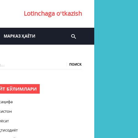
Lotinchaga oʻtkazish
МАРКАЗ ҲАЁТИ
:
ЙТ БЎЛИМЛАРИ
саҳифа
кистон
иёсат
қтисодиёт