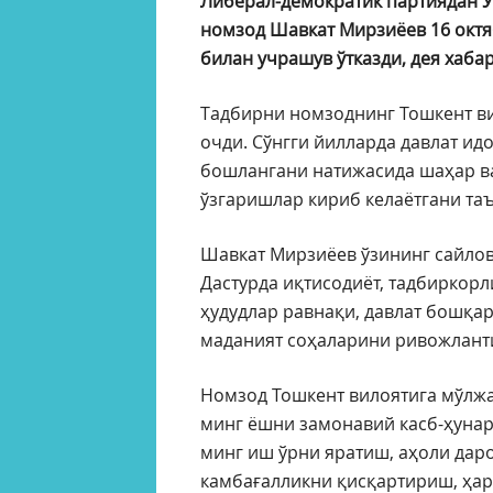
Либерал-демократик партиядан Ў
номзод Шавкат Мирзиёев 16 октя
билан учрашув ўтказди, дея хабар
Тадбирни номзоднинг Тошкент ви
очди. Сўнгги йилларда давлат ид
бошлангани натижасида шаҳар ва
ўзгаришлар кириб келаётгани та
Шавкат Мирзиёев ўзининг сайлов
Дастурда иқтисодиёт, тадбиркорл
ҳудудлар равнақи, давлат бошқару
маданият соҳаларини ривожланти
Номзод Тошкент вилоятига мўлжа
минг ёшни замонавий касб-ҳунар
минг иш ўрни яратиш, аҳоли дар
камбағалликни қисқартириш, ҳар