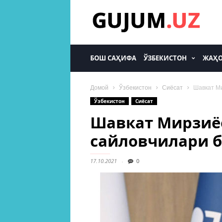
gujum.uz
БОШ САҲИФА
ЎЗБЕКИСТОН
ЖАҲ
Домой
Ўзбекистон
Сиёсат
Шавкат Ми
Ўзбекистон
Сиёсат
Шавкат Мирзиё
сайловчилари 
17.10.2021
0