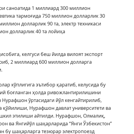
ри саноатида 1 миллиард 300 миллион
евтика тармоғида 750 миллион долларлик 30
миллион долларлик 90 та, электр техникаси
он долларлик 40 та лойиҳа
исобига, келгуси беш йилда вилоят экспорт
иб, 2 миллиард 600 миллион долларга
.
лар кўплигига эътибор қаратиб, келусида бу
вий боғланган ҳолда ривожлантирилишини
ан Нурафшон ўртасидаги йўл кенгайтирилиб,
га қўйилиши, Нурафшон давлат университети ва
ашкил этилиши айтилди. Нурафшон, Олмалиқ,
рон ва Янгийўл шаҳарларида “Янги Ўзбекистон”
н бу шаҳарларга тезюрар электропоезд