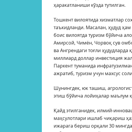
ҳаракатланиши кўзда тутилган.
Тошкент вилоятида хизматлар со
таъкидланди. Масалан, ҳудуд ҳам 
боис вилоятда туризм бўйича ал
Амирсой, Чимён, Чорвоқ сув омб
ва Ангрендаги тоғли ҳудудларда 
миллиард доллар инвестиция жал
Паркент туманида инфратузилма
ажратиб, туризм учун махсус сол
Шунингдек, юк ташиш, агрологис
этиш бўйича лойиҳалар маълум 
Қайд этилганидек, илмий-иннова
маҳсулотлари ишлаб чиқариш ҳа
ижарага бериш орқали 30 мингда