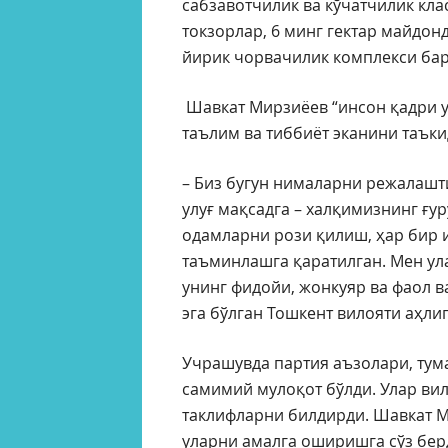
сабзавотчилик ва кўчатчилик клас
токзорлар, 6 минг гектар майдонд
йирик чорвачилик комплекси бар
Шавкат Мирзиёев “инсон қадри у
таълим ва тиббиёт эканини таъки
– Биз бугун нималарни режалашти
улуғ мақсадга – халқимизнинг ғу
одамларни рози қилиш, ҳар бир 
таъминлашга қаратилган. Мен ул
унинг фидойи, жонкуяр ва фаол в
эга бўлган Тошкент вилояти аҳли
Учрашувда партия аъзолари, тум
самимий мулоқот бўлди. Улар вил
таклифларни билдирди. Шавкат М
уларни амалга оширишга сўз бер