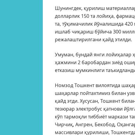
Шунингдек, қурилиш материалла
долларлик 150 та лойиҳа, фармац
та, тўқимачилик йўналишида 420 
ишлаб чиқариш бўйича 300 милли
режалаштирилгани қайд этилди.
Умуман, бундай янги лойиҳалар ҳ
ҳажмини 2 баробардан зиёд ошир
етказиш мумкинлиги таъкидланди
Номзод Тошкент вилоятида шаҳар
шаҳарлар пойтахтимиз билан уз
қайд этди. Хусусан, Тошкент бил
тезюрар электробус қатнови йўл
кўп тармоқли тиббиёт маркази т
Чирчиқ, Ангрен, Бекобод, Оҳанга
массивлари қурилиши, Тошкентда