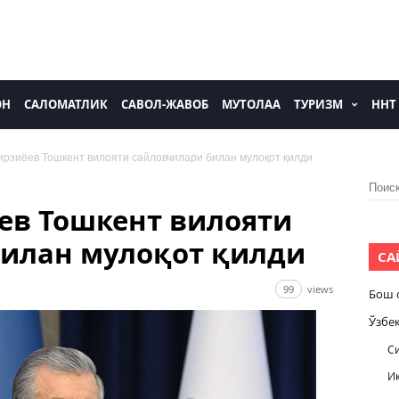
ОН
САЛОМАТЛИК
САВОЛ-ЖАВОБ
МУТОЛАА
ТУРИЗМ
ННТ
рзиёев Тошкент вилояти сайловчилари билан мулоқот қилди
Найти
ев Тошкент вилояти
билан мулоқот қилди
СА
99
views
Бош 
Ўзбе
С
И