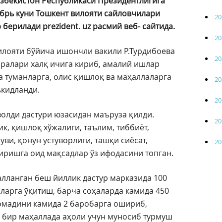
збекистон Республикаси Президентлигига
брь куни Тошкент вилояти сайловчилари
20
 берилади prezident. uz расмий веб- сайтида.
20
лояти бўйича ишончли вакили Р.Турдибоева
20
оралари халқ ичига кириб, амалий ишлар
 туманларга, олис қишлоқ ва маҳаллаларга
20
ъкидланди.
20
олди дастури юзасидан маъруза қилди.
20
ик, қишлоқ хўжалиги, таълим, тиббиёт,
ви, қонун устуворлиги, ташқи сиёсат,
20
ришга оид мақсадлар ўз ифодасини топган.
лланган беш йиллик дастур марказида 100
ларга ўқитиш, барча соҳаларда камида 450
омадини камида 2 баробарга ошириб,
 бир маҳаллада аҳоли учун муносиб турмуш