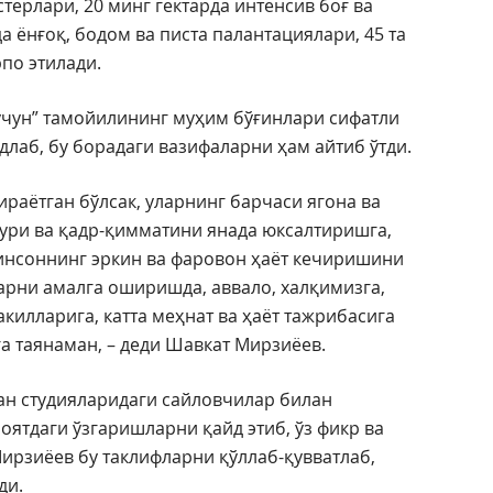
терлари, 20 минг гектарда интенсив боғ ва
а ёнғоқ, бодом ва писта палантациялари, 45 та
по этилади.
чун” тамойилининг муҳим бўғинлари сифатли
длаб, бу борадаги вазифаларни ҳам айтиб ўтди.
раётган бўлсак, уларнинг барчаси ягона ва
рури ва қадр-қимматини янада юксалтиришга,
инсоннинг эркин ва фаровон ҳаёт кечиришини
арни амалга оширишда, аввало, халқимизга,
акилларига, катта меҳнат ва ҳаёт тажрибасига
га таянаман, – деди Шавкат Мирзиёев.
ан студияларидаги сайловчилар билан
оятдаги ўзгаришларни қайд этиб, ўз фикр ва
ирзиёев бу таклифларни қўллаб-қувватлаб,
ди.