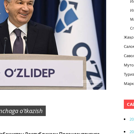
И
И
М
С
Жаҳо
Сало
Саво
Муто
Тури
Марк
СА
inchaga oʻtkazish
20
20