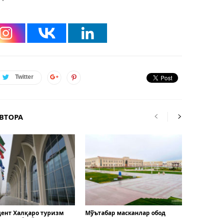
Twitter
ВТОРА
ент Халқаро туризм
Мўътабар масканлар обод