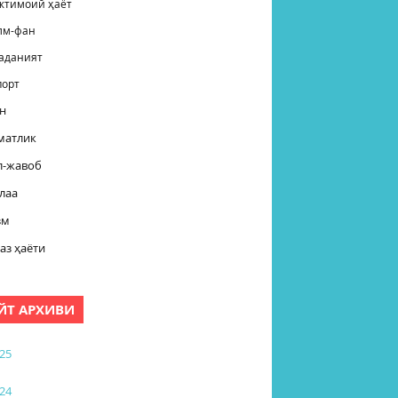
жтимоий ҳаёт
лм-фан
аданият
порт
н
матлик
л-жавоб
лаа
зм
аз ҳаёти
ЙТ АРХИВИ
25
24