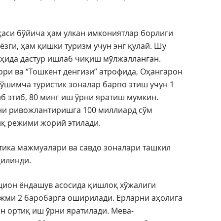
ҳаси бўйича ҳам улкан имкониятлар борлиги
ёзги, ҳам қишки туризм учун энг қулай. Шу
оҳида дастур ишлаб чиқиш мўлжалланган.
ори ва “Тошкент денгизи” атрофида, Оҳангарон
қўшимча туристик зоналар барпо этиш учун 1
б этиб, 80 минг иш ўрни яратиш мумкин.
ни ривожлантиришга 100 миллиард сўм
иқ режими жорий этилади.
тика мажмуалари ва савдо зоналари ташкил
қилинди.
цион ёндашув асосида қишлоқ хўжалиги
жми 2 баробарга оширилади. Ерларни аҳолига
н ортиқ иш ўрни яратилади. Мева-