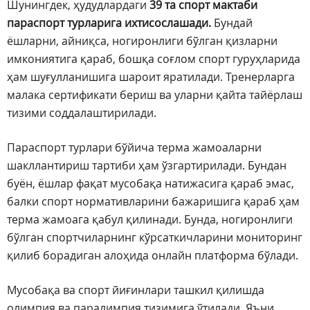
Шунингдек, ҳудудлардаги
39 та спорт мактаби
параспорт турларига ихтисослашади.
Бундай
ёшларни, айниқса, ногиронлиги бўлган қизларни
имкониятига қараб, бошқа соғлом спорт гуруҳларида
ҳам шуғулланишига шароит яратилади. Тренерларга
малака сертификати бериш ва уларни қайта тайёрлаш
тизими соддалаштирилади.
Параспорт турлари бўйича терма жамоаларни
шакллантириш тартиби ҳам ўзгартирилади. Бундан
буён, ёшлар фақат мусобақа натижасига қараб эмас,
балки спорт нормативларини бажаришига қараб ҳам
терма жамоага қабул қилинади. Бунда, ногиронлиги
бўлган спортчиларнинг кўрсаткичларини мониторинг
қилиб борадиган алоҳида онлайн платформа бўлади.
Мусобақа ва спорт йиғинлари ташкил қилишда
олимпия ва паралимпия тизимига ўтилади. Яъни,