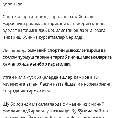
қилинади.
Спортчиларни топиш, саралаш ва тайёрлаш
жараёнига рақамлаштиришни кенг жорий қилиш,
адолатни таъминлаб, қобилиятли ёшларни юзага
чиқариш бўйича кўрсатмалар берилди.
Йиғилишда
оммавий спортни ривожлантириш ва
соғлом турмуш тарзини тарғиб қилиш масалаларига
ҳам алоҳида эътибор қаратилди.
Ўтган йили мусобақаларда ёшлар қамрови 10
миллионга етган. Лекин катта ёшдаги инсонларнинг
спортда иштироки кам.
Шу боис энди маҳаллаларда оммавий жисмоний
фаоллик тадбирлари ўтказилади, бу бўйича рейтинг
юритилади. Йил якуни билан энг фаол оилаларга