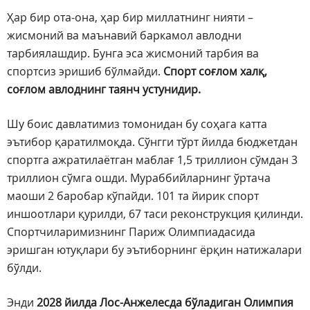
Ҳар бир ота-она, ҳар бир миллатнинг нияти –
жисмоний ва маънавий баркамол авлодни
тарбиялашдир. Бунга эса жисмоний тарбия ва
спортсиз эришиб бўлмайди.
Спорт соғлом халқ,
соғлом авлоднинг таянч устунидир.
Шу боис давлатимиз томонидан бу соҳага катта
эътибор қаратилмоқда. Сўнгги тўрт йилда бюджетдан
спортга ажратилаётган маблағ 1,5 триллион сўмдан 3
триллион сўмга ошди. Мураббийларнинг ўртача
маоши 2 баробар кўпайди. 101 та йирик спорт
иншоотлари қурилди, 67 таси реконструкция қилинди.
Спортчиларимизнинг Париж Олимпиадасида
эришган ютуқлари бу эътиборнинг ёрқин натижалари
бўлди.
Энди
2028 йилда Лос-Анжелесда бўладиган Олимпия