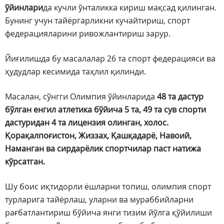
ўйинлари
да кучли ўнталикка кириш мақсад қилинган.
Бунинг учун тайёргарликни кучайтириш, спорт
федерацияларини ривожлантириш зарур.
Йиғилишда бу масалалар 26 та спорт федерацияси ва
ҳудудлар кесимида таҳлил қилинди.
Масалан, сўнгги Олимпия ўйинларида
48 та дастур
бўлган енгил атлетика бўйича 5 та, 49 та сув спорти
дастуридан 4 та лицензия олинган, холос.
Қорақалпоғистон, Жиззах, Қашқадарё, Навоий,
Наманган ва сирдарёлик спортчилар паст натижа
кўрсатган.
Шу боис иқтидорли ёшларни топиш, олимпия спорт
турларига тайёрлаш, уларни ва мураббийларни
рағбатлантириш бўйича янги тизим йўлга қўйилиши