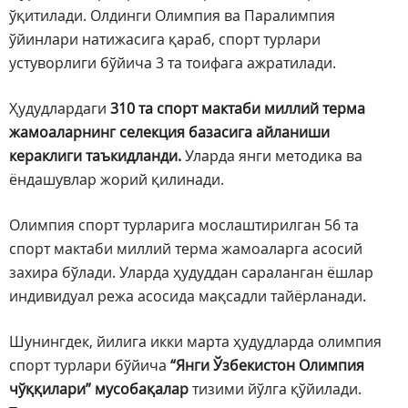
ўқитилади. Олдинги Олимпия ва Паралимпия
ўйинлари натижасига қараб, спорт турлари
устуворлиги бўйича 3 та тоифага ажратилади.
Ҳудудлардаги
310 та спорт мактаби миллий терма
жамоаларнинг селекция базасига айланиши
кераклиги таъкидланди.
Уларда янги методика ва
ёндашувлар жорий қилинади.
Олимпия спорт турларига мослаштирилган 56 та
спорт мактаби миллий терма жамоаларга асосий
захира бўлади. Уларда ҳудуддан сараланган ёшлар
индивидуал режа асосида мақсадли тайёрланади.
Шунингдек, йилига икки марта ҳудудларда олимпия
спорт турлари бўйича
“Янги Ўзбекистон Олимпия
чўққилари” мусобақалар
тизими йўлга қўйилади.