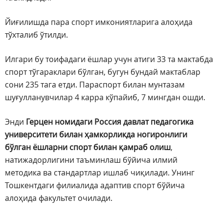
Йиғилишда пара спорт имкониятларига алоҳида
тўхталиб ўтилди.
Илгари бу тоифадаги ёшлар учун атиги 33 та мактабда
спорт тўгараклари бўлган, бугун бундай мактаблар
сони 235 тага етди. Параспорт билан мунтазам
шуғулланувчилар 4 карра кўпайиб, 7 мингдан ошди.
Энди
Герцен номидаги Россия давлат педагогика
университети билан ҳамкорликда ногиронлиги
бўлган ёшларни спорт билан қамраб олиш
,
натижадорлигини таъминлаш бўйича илмий
методика ва стандартлар ишлаб чиқилади. Унинг
Тошкентдаги филиалида адаптив спорт бўйича
алоҳида факультет очилади.