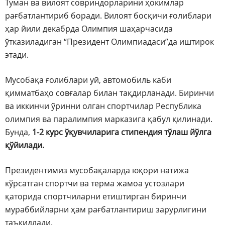
Туман ва вилоят совриндорларини ҳокимлар
рағбатлантириб боради. Вилоят босқичи ғолиблари
ҳар йили декабрда Олимпия шаҳарчасида
ўтказиладиган “Президент Олимпиадаси”да иштирок
этади.
Мусобақа ғолиблари уй, автомобиль каби
қимматбаҳо совғалар билан тақдирланади. Биринчи
ва иккинчи ўринни олган спортчилар Республика
олимпия ва паралимпия марказига қабул қилинади.
Бунда,
1-2 курс ўқувчиларига стипендия тўлаш йўлга
қўйилади.
Президентимиз мусобақаларда юқори натижа
кўрсатган спортчи ва терма жамоа устозлари
қаторида спортчиларни етиштирган биринчи
мураббийларни ҳам рағбатлантириш зарурлигини
таъкидлади.