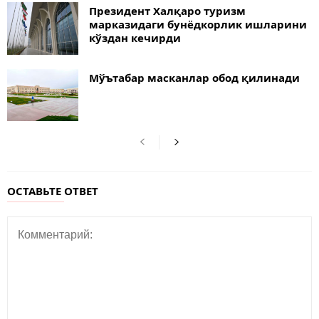
Президент Халқаро туризм
марказидаги бунёдкорлик ишларини
кўздан кечирди
Мўътабар масканлар обод қилинади
ОСТАВЬТЕ ОТВЕТ