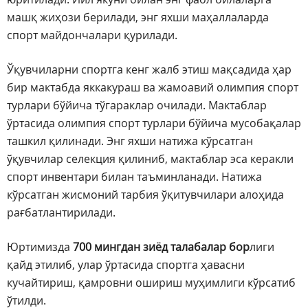
машқ жиҳози берилади, энг яхши маҳаллаларда
спорт майдончалари қурилади.
Ўқувчиларни спортга кенг жалб этиш мақсадида ҳар
бир мактабда яккакураш ва жамоавий олимпия спорт
турлари бўйича тўгараклар очилади. Мактаблар
ўртасида олимпия спорт турлари бўйича мусобақалар
ташкил қилинади. Энг яхши натижа кўрсатган
ўқувчилар селекция қилиниб, мактаблар эса керакли
спорт инвентари билан таъминланади. Натижа
кўрсатган жисмоний тарбия ўқитувчилари алоҳида
рағбатлантирилади.
Юртимизда
700 мингдан зиёд талабалар бор
лиги
қайд этилиб, улар ўртасида спортга ҳавасни
кучайтириш, қамровни ошириш муҳимлиги кўрсатиб
ўтилди.