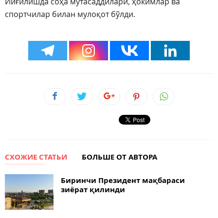
Йиғилишда соҳа мутасаддилари, ҳокимлар ва
спортчилар билан мулоқот бўлди.
СХОЖИЕ СТАТЬИ
БОЛЬШЕ ОТ АВТОРА
Биринчи Президент мақбараси
зиёрат қилинди