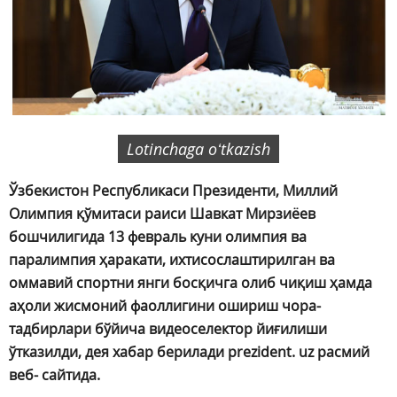
Lotinchaga oʻtkazish
Ўзбекистон Республикаси Президенти, Миллий
Олимпия қўмитаси раиси Шавкат Мирзиёев
бошчилигида 13 февраль куни олимпия ва
паралимпия ҳаракати, ихтисослаштирилган ва
оммавий спортни янги босқичга олиб чиқиш ҳамда
аҳоли жисмоний фаоллигини ошириш чора-
тадбирлари бўйича видеоселектор йиғилиши
ўтказилди, дея хабар берилади prezident. uz расмий
веб- сайтида.