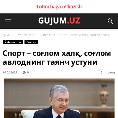
Lotinchaga oʻtkazish
Домой
Ўзбекистон
Сиёсат
Спорт – соғлом халқ, соғлом авлоднинг таянч устуни
Ўзбекистон
Сиёсат
Спорт – соғлом халқ, соғлом
авлоднинг таянч устуни
14.02.2025
0
131
views