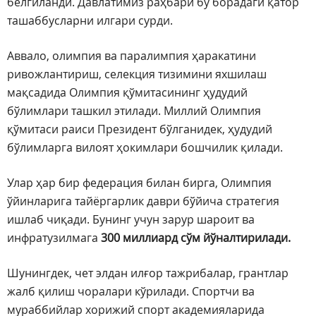
белгиланди. Давлатимиз раҳбари бу борадаги қатор
ташаббусларни илгари сурди.
Аввало, олимпия ва паралимпия ҳаракатини
ривожлантириш, селекция тизимини яхшилаш
мақсадида Олимпия қўмитасининг ҳудудий
бўлимлари ташкил этилади. Миллий Олимпия
қўмитаси раиси Президент бўлганидек, ҳудудий
бўлимларга вилоят ҳокимлари бошчилик қилади.
Улар ҳар бир федерация билан бирга, Олимпия
ўйинларига тайёргарлик даври бўйича стратегия
ишлаб чиқади. Бунинг учун зарур шароит ва
инфратузилмага
300 миллиард сўм йўналтирилади.
Шунингдек, чет элдан илғор тажрибалар, грантлар
жалб қилиш чоралари кўрилади. Спортчи ва
мураббийлар хорижий спорт академияларида