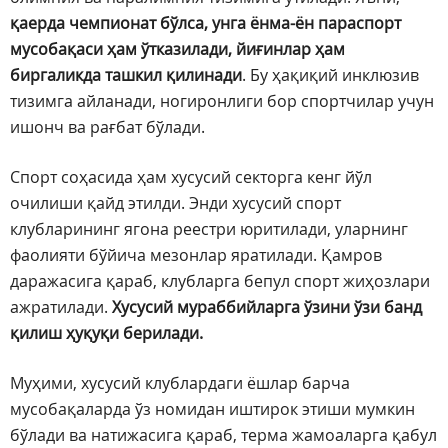
қаерда чемпионат бўлса, унга ёнма-ён параспорт
мусобақаси ҳам ўтказилади, йиғинлар ҳам
биргаликда ташкил қилинади
. Бу ҳақиқий инклюзив
тизимга айланади, ногиронлиги бор спортчилар учун
ишонч ва рағбат бўлади.
Спорт соҳасида ҳам хусусий секторга кенг йўл
очилиши қайд этилди. Энди хусусий спорт
клубларининг ягона реестри юритилади, уларнинг
фаолияти бўйича мезонлар яратилади. Қамров
даражасига қараб, клубларга бепул спорт жиҳозлари
ажратилади.
Хусусий мураббийларга ўзини ўзи банд
қилиш ҳуқуқи берилади.
Муҳими, хусусий клублардаги ёшлар барча
мусобақаларда ўз номидан иштирок этиши мумкин
бўлади ва натижасига қараб, терма жамоаларга қабул