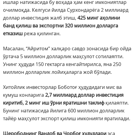
ишлар натижасида бу воҳада ҳам кенг имкониятлар
очилмоқда. Келгуси йилда Сурхондарёга 2 миллиард
доллар инвестиция жалб этиш,
425 минг аҳолини
банд қилиш ва экспортни 320 миллион долларга
етказиш
режа қилинган.
Масалан, “Айритом” халқаро савдо зонасида бир ойда
ўртача 5 миллион долларлик маҳсулот сотилаяпти.
Унинг ҳудуди 150 гектарга кенгайтирилса, яна 250
миллион долларлик лойиҳаларга жой бўлади.
Хитойлик инвесторлар Боботоғ ҳудудидаги мис ва
кумуш конларига
2,7 миллиард доллар инвестиция
киритиб, 2 минг иш ўрни яратишни таклиф
қилаяпти.
Бунинг натижасида йилига 600 миллион долларлик
тайёр маҳсулот экспорт қилиш имконияти яратилади.
Шерободнинг Вандоб ва Чорбоғ ҳудудлари
эса