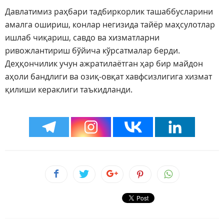
Давлатимиз раҳбари тадбиркорлик ташаббусларини
амалга ошириш, конлар негизида тайёр маҳсулотлар
ишлаб чиқариш, савдо ва хизматларни
ривожлантириш бўйича кўрсатмалар берди.
Деҳқончилик учун ажратилаётган ҳар бир майдон
аҳоли бандлиги ва озиқ-овқат хавфсизлигига хизмат
қилиши кераклиги таъкидланди.