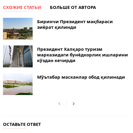
СХОЖИЕ СТАТЬИ
БОЛЬШЕ ОТ АВТОРА
Биринчи Президент мақбараси
зиёрат қилинди
Президент Халқаро туризм
марказидаги бунёдкорлик ишларини
кўздан кечирди
Мўътабар масканлар обод қилинади
ОСТАВЬТЕ ОТВЕТ