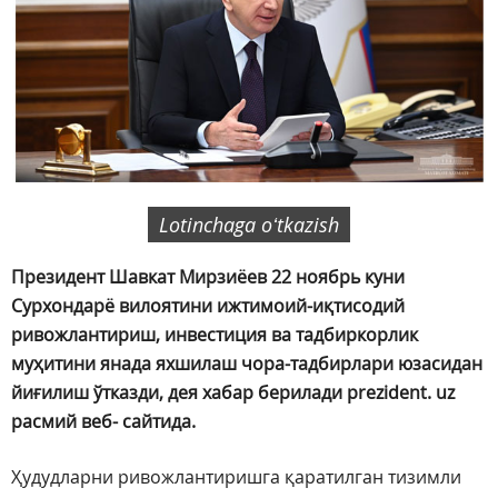
Lotinchaga oʻtkazish
Президент Шавкат Мирзиёев 22 ноябрь куни
Сурхондарё вилоятини ижтимоий-иқтисодий
ривожлантириш, инвестиция ва тадбиркорлик
муҳитини янада яхшилаш чора-тадбирлари юзасидан
йиғилиш ўтказди, дея хабар берилади prezident. uz
расмий веб- сайтида.
Ҳудудларни ривожлантиришга қаратилган тизимли