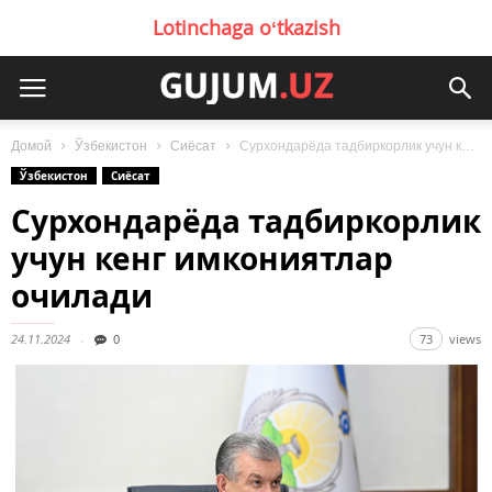
Lotinchaga oʻtkazish
Домой
Ўзбекистон
Сиёсат
Сурхондарёда тадбиркорлик учун кенг имкониятлар очилади
Ўзбекистон
Сиёсат
Сурхондарёда тадбиркорлик
учун кенг имкониятлар
очилади
24.11.2024
0
73
views