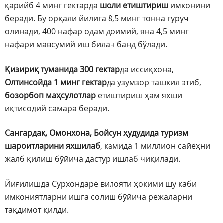
қарийб 4 минг гектарда
шоли етиштириш
имконини
беради. Бу орқали йилига 8,5 минг тонна гуруч
олинади, 400 нафар одам доимий, яна 4,5 минг
нафари мавсумий иш билан банд бўлади.
Қизириқ туманида 300 гектар
да иссиқхона,
Олтинсойда 1 минг гектар
да узумзор ташкил этиб,
бозорбоп маҳсулотлар
етиштириш ҳам яхши
иқтисодий самара беради.
Сангардак, Омонхона, Бойсун ҳудудида туризм
шароитларини яхшилаб
, камида 1 миллион сайёҳни
жалб қилиш бўйича дастур ишлаб чиқилади.
Йиғилишда Сурхондарё вилояти ҳокими шу каби
имкониятларни ишга солиш бўйича режаларни
тақдимот қилди.