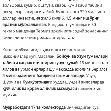
вольфрам, кўмир, ош тузи, кварц қуми каби табиий
ресурслар захирасига бой. Бу конларга 320 миллион
доллар инвестиция жалб қилиб,
1,5 минг иш ўрни
яратиш мўлжалланган.
Бандихон туманидаги 50
гектар майдонда Термиз эркин иқтисодий зонасининг
филиалини очиш режалаштирилган.
Қишлоқ хўжалигида ҳам ишга солинмаган
имкониятлар кўп. Масалан,
Бойсун ва Узун туманлари
табиати каврак етиштириш учун қулай
. 18 минг гектар
яйлов ва ўрмон ерлари шу мақсадда аҳолига берилса,
4 минг одамнинг бандлиги таъминланади.
Узун,
Шўрчи ва
Қумқўрғонда
ги худди шундай яйловларда
қўйчилик ва қорамолчилик мажмуаси
ташкил этиш
мумкин.
Музработдаги 17 та коллекторда
йиғиладиган сув