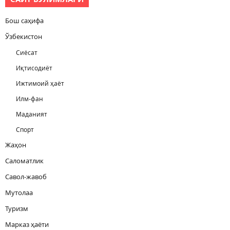
Бош саҳифа
Ўзбекистон
Сиёсат
Иқтисодиёт
Ижтимоий ҳаёт
Илм-фан
Маданият
Спорт
Жаҳон
Саломатлик
Савол-жавоб
Мутолаа
Туризм
Марказ ҳаёти