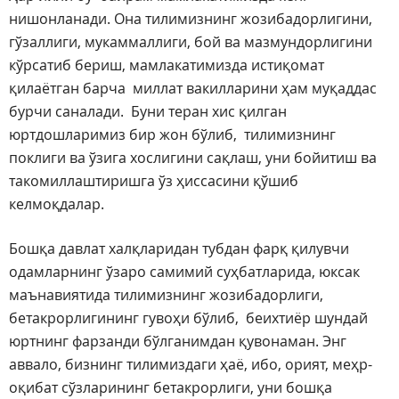
нишонланади. Она тилимизнинг жозибадорлигини,
гўзаллиги, мукаммаллиги, бой ва мазмундорлигини
кўрсатиб бериш, мамлакатимизда истиқомат
қилаётган барча миллат вакилларини ҳам муқаддас
бурчи саналади. Буни теран хис қилган
юртдошларимиз бир жон бўлиб, тилимизнинг
поклиги ва ўзига хослигини сақлаш, уни бойитиш ва
такомиллаштиришга ўз ҳиссасини қўшиб
келмоқдалар.
Бошқа давлат халқларидан тубдан фарқ қилувчи
одамларнинг ўзаро самимий суҳбатларида, юксак
маънавиятида тилимизнинг жозибадорлиги,
бетакрорлигининг гувоҳи бўлиб, беихтиёр шундай
юртнинг фарзанди бўлганимдан қувонаман. Энг
аввало, бизнинг тилимиздаги ҳаё, ибо, орият, меҳр-
оқибат сўзларининг бетакрорлиги, уни бошқа