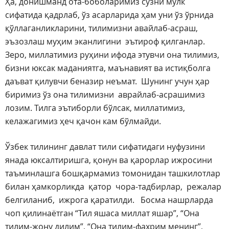
Ҳа, донишманд ота-боболаримиз сўзни мулк
сифатида қадрлаб, ўз асарларида ҳам уни ўз ўрнида
қўллаганликларини, тилимизни авайлаб-асраш,
эъзозлаш муҳим эканлигини эътироф қилганлар.
Зеро, миллатимиз руҳини ифода этувчи она тилимиз,
бизни юксак маданиятга, маънавият ва истиқболга
даъват қилувчи беназир неъмат. Шунинг учун ҳар
биримиз ўз она тилимизни аврайлаб-асрашимиз
лозим. Тилга эътиборли бўлсак, миллатимиз,
келажагимиз ҳеч қачон кам бўлмайди.
Ўзбек тилининг давлат тили сифатидаги нуфузини
янада юксалтиришга, қонун ва қарорлар ижросини
таъминлашга бошқармамиз томонидан ташкилотлар
билан ҳамкорликда қатор чора-тадбирлар, режалар
белгиланиб, ижрога қаратилди. Босма нашрларда
чоп қилинаётган “Тил яшаса миллат яшар”, “Она
тилим-жону дилим”, “Она тилим-фахрим менинг”,