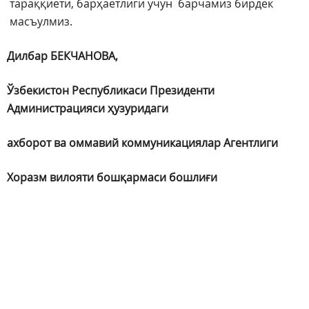
тараққиёти, барҳаётлиги учун барчамиз бирдек
масъулмиз.
Дилбар БЕКЧАНОВА,
Ўзбекистон Республикаси Президенти
Администрацияси ҳузуридаги
ахборот ва оммавий коммуникациялар Агентлиги
Хоразм вилояти бошқармаси бошлиғи