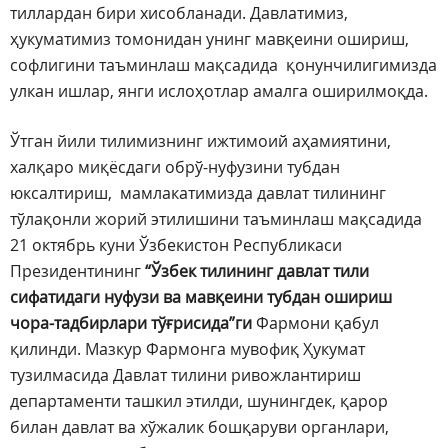
тиллардан бири хисобланади. Давлатимиз,
ҳукуматимиз томонидан унинг мавқеини ошириш,
софлигини таъминлаш мақсадида қонунчилигимизда
улкан ишлар, янги ислоҳотлар амалга оширилмоқда.
Ўтган йили тилимизнинг ижтимоий аҳамиятини,
халқаро миқёсдаги обрў-нуфузини тубдан
юксалтириш, мамлакатимизда давлат тилининг
тўлақонли жорий этилишини таъминлаш мақсадида
21 октябрь куни Ўзбекистон Республикаси
Президентининг
“
Ўзбек тилининг давлат тили
сифатидаги нуфузи ва мавқеини тубдан ошириш
чора-тадбирлари тўғрисида”ги
Фармони қабул
қилинди. Мазкур Фармонга мувофиқ Ҳукумат
тузилмасида Давлат тилини ривожлантириш
департаменти ташкил этилди, шунингдек, қарор
билан давлат ва хўжалик бошқаруви органлари,