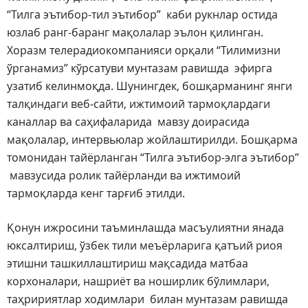
“Тилга эътибор-тил эътибор” каби рукнлар остида
юзлаб ранг-баранг мақолалар эълон қилинган.
Хоразм телерадиокомпанияси орқали “Тилимизни
ўрганамиз” кўрсатуви мунтазам равишда эфирга
узатиб келинмоқда. Шунингдек, бошқарманинг янги
талқиндаги веб-сайти, ижтимоий тармоқлардаги
каналлар ва саҳифаларида мавзу доирасида
мақолалар, интервьюлар жойлаштирилди. Бошқарма
томонидан тайёрланган “Тилга эътибор-элга эътибор”
мавзусида ролик тайёрланди ва ижтимоий
тармоқларда кенг тарғиб этилди.
Қонун ижросини таъминлашда масъулиятни янада
юксалтириш, ўзбек тили меъёрларига қатъий риоя
этишни ташкиллаштириш мақсадида матбаа
корхоналари, нашриёт ва ноширлик бўлимлари,
таҳририятлар ходимлари билан мунтазам равишда