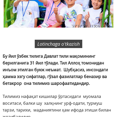
Lotinchaga oʻtkazish
Бу йил ўзбек тилига Давлат тили мақомининг
берилганига 31 йил тўлади. Тил Аллоҳ томонидан
инъом этилган буюк неъмат. Шубҳасиз, инсондаги
ҳамма эзгу сифатлар, гўзал фазилатлар беназир ва
бетакрор она тилимиз шарофаатидандир.
Тилимиз нафақат кишилар ўртасидаги муомала
воситаси, балки шу халқнинг урф-одати, турмуш
тарзи, тарихи, маданиятини ҳам ифода этиши билан
жозибалидир.