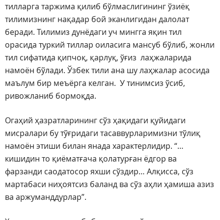
тилларга таржима қилиб бўлмаслигининг ўзиёқ
тилимизнинг нақадар бой эканлигидан далолат
беради. Тилимиз дунёдаги уч мингга яқин тил
орасида туркий тиллар оиласига мансуб бўлиб, жонли
тил сифатида қипчоқ, қарлуқ, ўғиз лаҳжаларида
намоён бўлади. Ўзбек тили ана шу лаҳжалар асосида
маълум бир меъёрга келган. У тинимсиз ўсиб,
ривожланиб бормоқда.
Огаҳий ҳазратларининг сўз ҳақидаги қуйидаги
мисралари бу тўғридаги тасаввурларимизни тўлиқ
намоён этиши билан янада характерлидир. “…
кишидин то қиёматғача қолатурған ёдгор ва
фарзанди саодатосор яхши сўздир… Алқисса, сўз
мартабаси ниҳоятсиз баланд ва сўз аҳли ҳамиша азиз
ва аржуманддурлар”.