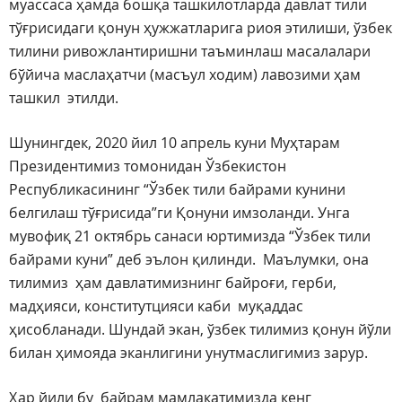
муассаса ҳамда бошқа ташкилотларда давлат тили
тўғрисидаги қонун ҳужжатларига риоя этилиши, ўзбек
тилини ривожлантиришни таъминлаш масалалари
бўйича маслаҳатчи (масъул ходим) лавозими ҳам
ташкил этилди.
Шунингдек, 2020 йил 10 апрель куни Муҳтарам
Президентимиз томонидан Ўзбекистон
Республикасининг “Ўзбек тили байрами кунини
белгилаш тўғрисида”ги Қонуни имзоланди. Унга
мувофиқ 21 октябрь санаси юртимизда “Ўзбек тили
байрами куни” деб эълон қилинди. Маълумки, она
тилимиз ҳам давлатимизнинг байроғи, герби,
мадҳияси, конститутцияси каби муқаддас
ҳисобланади. Шундай экан, ўзбек тилимиз қонун йўли
билан ҳимояда эканлигини унутмаслигимиз зарур.
Ҳар йили бу байрам мамлакатимизда кенг