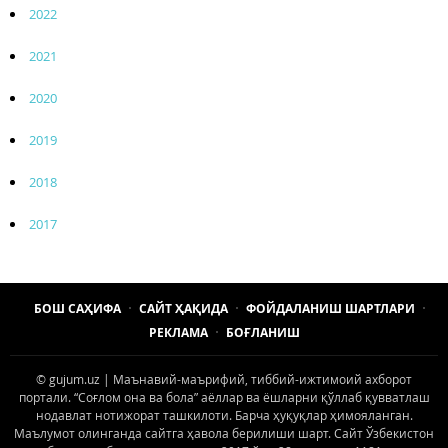
2022
2021
2020
2019
2018
2017
БОШ САҲИФА
САЙТ ҲАҚИДА
ФОЙДАЛАНИШ ШАРТЛАРИ
РЕКЛАМА
БОҒЛАНИШ
© gujum.uz | Маънавий-маърифий, тиббий-ижтимоий ахборот
портали. “Соғлом она ва бола” аёллар ва ёшларни қўллаб қувватлаш
нодавлат нотижорат ташкилоти. Барча ҳуқуқлар ҳимояланган.
Маълумот олинганда сайтга ҳавола берилиши шарт. Сайт Ўзбекистон