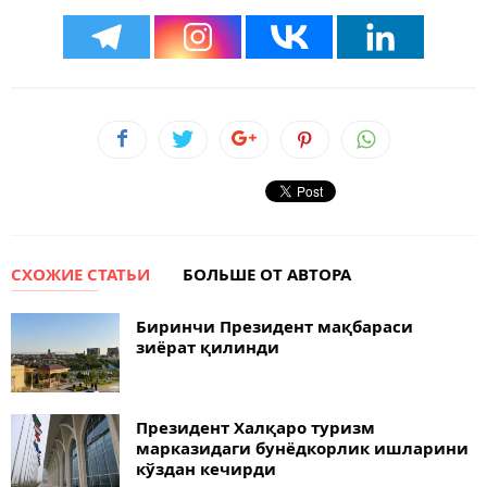
СХОЖИЕ СТАТЬИ
БОЛЬШЕ ОТ АВТОРА
Биринчи Президент мақбараси
зиёрат қилинди
Президент Халқаро туризм
марказидаги бунёдкорлик ишларини
кўздан кечирди