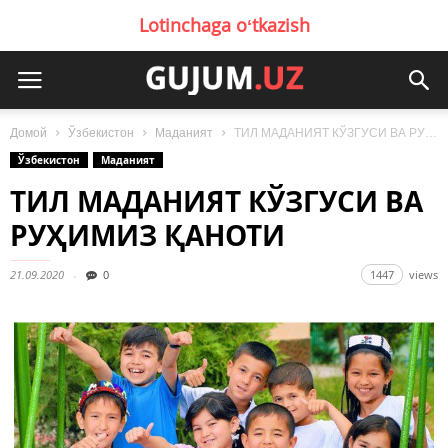
Lotinchaga oʻtkazish
Домой
Ўзбекистон
Маданият
ТИЛ МАДАНИЯТ КЎЗГУСИ ВА РУҲИМИЗ ҚАНОТИ
Ўзбекистон
Маданият
ТИЛ МАДАНИЯТ КЎЗГУСИ ВА
РУҲИМИЗ ҚАНОТИ
21.09.2020
0
1447
views