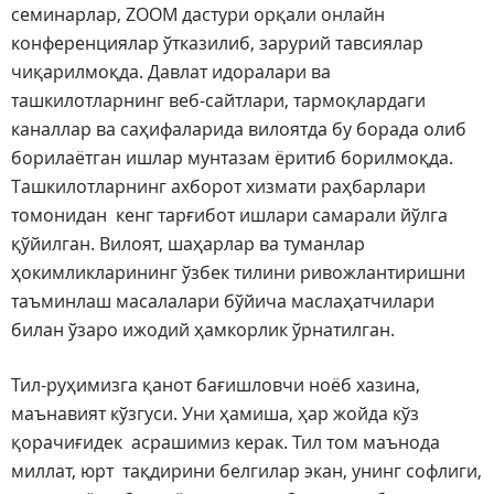
семинарлар, ZOOМ дастури орқали онлайн
конференциялар ўтказилиб, зарурий тавсиялар
чиқарилмоқда. Давлат идоралари ва
ташкилотларнинг веб-сайтлари, тармоқлардаги
каналлар ва саҳифаларида вилоятда бу борада олиб
борилаётган ишлар мунтазам ёритиб борилмоқда.
Ташкилотларнинг ахборот хизмати раҳбарлари
томонидан кенг тарғибот ишлари самарали йўлга
қўйилган. Вилоят, шаҳарлар ва туманлар
ҳокимликларининг ўзбек тилини ривожлантиришни
таъминлаш масалалари бўйича маслаҳатчилари
билан ўзаро ижодий ҳамкорлик ўрнатилган.
Тил-руҳимизга қанот бағишловчи ноёб хазина,
маънавият кўзгуси. Уни ҳамиша, ҳар жойда кўз
қорачиғидек асрашимиз керак. Тил том маънода
миллат, юрт тақдирини белгилар экан, унинг софлиги,