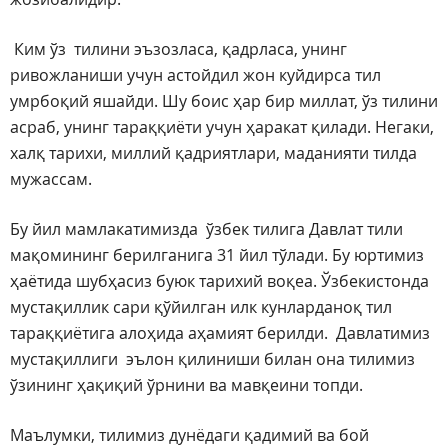
Ким ўз тилини эъзозласа, қадрласа, унинг
ривожланиши учун астойдил жон куйдирса тил
умрбоқий яшайди. Шу боис ҳар бир миллат, ўз тилини
асраб, унинг тараққиёти учун ҳаракат қилади. Негаки,
халқ тарихи, миллий қадриятлари, маданияти тилда
мужассам.
Бу йил мамлакатимизда ўзбек тилига Давлат тили
мақомининг берилганига 31 йил тўлади. Бу юртимиз
ҳаётида шубҳасиз буюк тарихий воқеа. Ўзбекистонда
мустақиллик сари қўйилган илк кунларданоқ тил
тараққиётига алоҳида аҳамият берилди. Давлатимиз
мустақиллиги эълон қилиниши билан она тилимиз
ўзининг ҳақиқий ўрнини ва мавқеини топди.
Маълумки, тилимиз дунёдаги қадимий ва бой