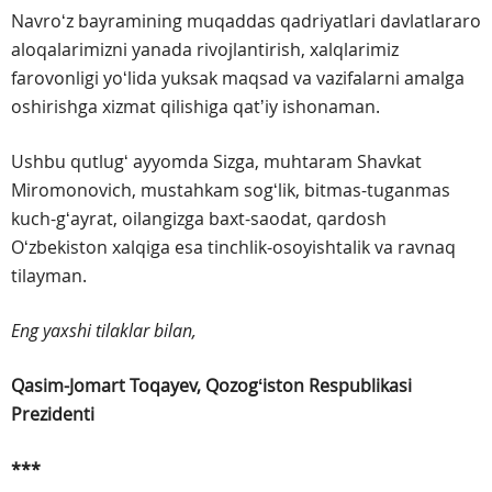
Navroʻz bayramining muqaddas qadriyatlari davlatlararo
aloqalarimizni yanada rivojlantirish, xalqlarimiz
farovonligi yoʻlida yuksak maqsad va vazifalarni amalga
oshirishga xizmat qilishiga qatʼiy ishonaman.
Ushbu qutlugʻ ayyomda Sizga, muhtaram Shavkat
Miromonovich, mustahkam sogʻlik, bitmas-tuganmas
kuch-gʻayrat, oilangizga baxt-saodat, qardosh
Oʻzbekiston xalqiga esa tinchlik-osoyishtalik va ravnaq
tilayman.
Eng yaxshi tilaklar bilan,
Qasim-Jomart Toqayev,
Qozogʻiston Respublikasi
Prezidenti
***