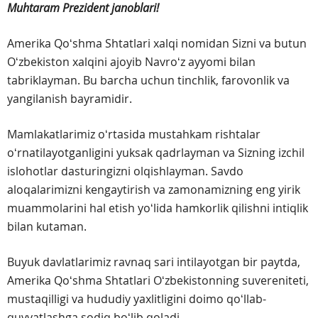
Muhtaram Prezident janoblari!
Amerika Qoʻshma Shtatlari xalqi nomidan Sizni va butun
Oʻzbekiston xalqini ajoyib Navroʻz ayyomi bilan
tabriklayman. Bu barcha uchun tinchlik, farovonlik va
yangilanish bayramidir.
Mamlakatlarimiz oʻrtasida mustahkam rishtalar
oʻrnatilayotganligini yuksak qadrlayman va Sizning izchil
islohotlar dasturingizni olqishlayman. Savdo
aloqalarimizni kengaytirish va zamonamizning eng yirik
muammolarini hal etish yoʻlida hamkorlik qilishni intiqlik
bilan kutaman.
Buyuk davlatlarimiz ravnaq sari intilayotgan bir paytda,
Amerika Qoʻshma Shtatlari Oʻzbekistonning suvereniteti,
mustaqilligi va hududiy yaxlitligini doimo qoʻllab-
quvvatlashga sodiq boʻlib qoladi.