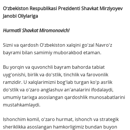
Oʻzbekiston Respublikasi Prezidenti
Shavkat Mirziyoyev
Janobi Oliylariga
Hurmatli Shavkat Miromonovich!
Sizni va qardosh Oʻzbekiston xalqini goʻzal Navroʻz
bayrami bilan samimiy muborakbod etaman.
Bu yorqin va quvonchli bayram bahorda tabiat
uygʻonishi, birlik va doʻstlik, tinchlik va farovonlik
ramzidir. U xalqlarimizni bogʻlab turgan koʻp asrlik
doʻstlik va oʻzaro anglashuv anʼanalarini ifodalaydi,
umumiy tarixga asoslangan qardoshlik munosabatlarini
mustahkamlaydi.
Ishonchim komil, oʻzaro hurmat, ishonch va strategik
sheriklikka asoslangan hamkorligimiz bundan buyon