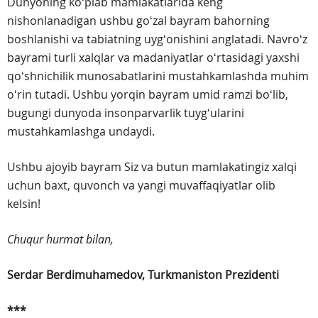
Dunyoning koʻplab mamlakatlarida keng
nishonlanadigan ushbu goʻzal bayram bahorning
boshlanishi va tabiatning uygʻonishini anglatadi. Navroʻz
bayrami turli xalqlar va madaniyatlar oʻrtasidagi yaxshi
qoʻshnichilik munosabatlarini mustahkamlashda muhim
oʻrin tutadi. Ushbu yorqin bayram umid ramzi boʻlib,
bugungi dunyoda insonparvarlik tuygʻularini
mustahkamlashga undaydi.
Ushbu ajoyib bayram Siz va butun mamlakatingiz xalqi
uchun baxt, quvonch va yangi muvaffaqiyatlar olib
kelsin!
Chuqur hurmat bilan,
Serdar Berdimuhamedov,
Turkmaniston Prezidenti
***