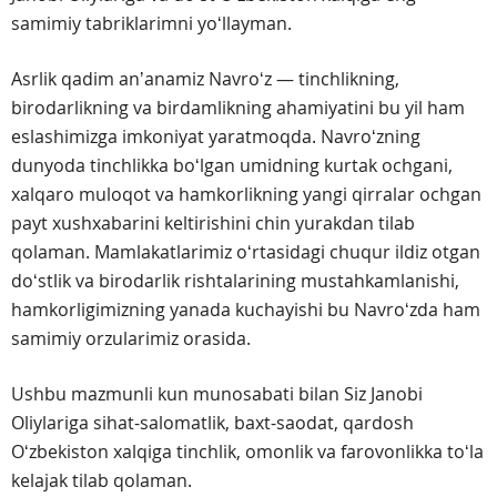
samimiy tabriklarimni yoʻllayman.
Asrlik qadim anʼanamiz Navroʻz — tinchlikning,
birodarlikning va birdamlikning ahamiyatini bu yil ham
eslashimizga imkoniyat yaratmoqda. Navroʻzning
dunyoda tinchlikka boʻlgan umidning kurtak ochgani,
xalqaro muloqot va hamkorlikning yangi qirralar ochgan
payt xushxabarini keltirishini chin yurakdan tilab
qolaman. Mamlakatlarimiz oʻrtasidagi chuqur ildiz otgan
doʻstlik va birodarlik rishtalarining mustahkamlanishi,
hamkorligimizning yanada kuchayishi bu Navroʻzda ham
samimiy orzularimiz orasida.
Ushbu mazmunli kun munosabati bilan Siz Janobi
Oliylariga sihat-salomatlik, baxt-saodat, qardosh
Oʻzbekiston xalqiga tinchlik, omonlik va farovonlikka toʻla
kelajak tilab qolaman.