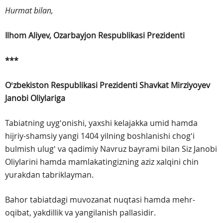
Hurmat bilan,
Ilhom Aliyev,
Ozarbayjon Respublikasi Prezidenti
***
Oʻzbekiston Respublikasi Prezidenti
Shavkat Mirziyoyev
Janobi Oliylariga
Tabiatning uygʻonishi, yaxshi kelajakka umid hamda
hijriy-shamsiy yangi 1404 yilning boshlanishi chogʻi
bulmish ulugʻ va qadimiy Navruz bayrami bilan Siz Janobi
Oliylarini hamda mamlakatingizning aziz xalqini chin
yurakdan tabriklayman.
Bahor tabiatdagi muvozanat nuqtasi hamda mehr-
oqibat, yakdillik va yangilanish pallasidir.