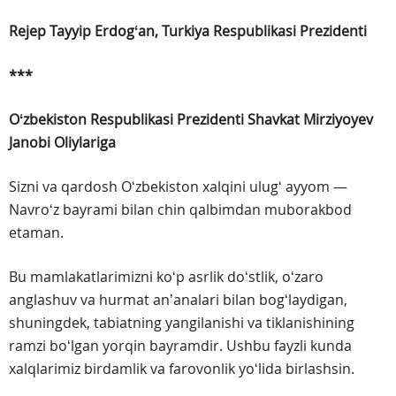
Rejep Tayyip Erdogʻan,
Turkiya Respublikasi Prezidenti
***
Oʻzbekiston Respublikasi Prezidenti
Shavkat Mirziyoyev
Janobi Oliylariga
Sizni va qardosh Oʻzbekiston xalqini ulugʻ ayyom —
Navroʻz bayrami bilan chin qalbimdan muborakbod
etaman.
Bu mamlakatlarimizni koʻp asrlik doʻstlik, oʻzaro
anglashuv va hurmat anʼanalari bilan bogʻlaydigan,
shuningdek, tabiatning yangilanishi va tiklanishining
ramzi boʻlgan yorqin bayramdir. Ushbu fayzli kunda
xalqlarimiz birdamlik va farovonlik yoʻlida birlashsin.