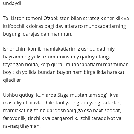
undaydi.
Tojikiston tomoni Oʻzbekiston bilan strategik sheriklik va
ittifoqchilik doirasidagi davlatlararo munosabatlarning
bugungi darajasidan mamnun.
Ishonchim komil, mamlakatlarimiz ushbu qadimiy
bayramning yuksak umuminsoniy qadriyatlariga
tayangan holda, koʻp qirrali munosabatlarni mazmunan
boyitish yoʻlida bundan buyon ham birgalikda harakat
qiladilar.
Ushbu qutlugʻ kunlarda Sizga mustahkam sogʻlik va
masʼuliyatli davlatchilik faoliyatingizda yangi zafarlar,
mamlakatingizning qardosh xalqiga esa baxt-saodat,
farovonlik, tinchlik va barqarorlik, izchil taraqqiyot va
ravnaq tilayman.