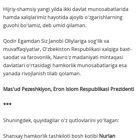
Hijriy-shamsiy yangi yilda ikki davlat munosabatlarida
hamda xalqlarimiz hayotida ajoyib oʻzgarishlarning
guvohi boʻlamiz, deb umid qilaman.
Qodir Egamdan Siz Janobi Oliylariga sogʻlik va
muvaffaqiyatlar, Oʻzbekiston Respublikasi xalqiga baxt-
saodat va farovonlik, Navroʻz madaniyati mintaqasi
davlatlari oʻrtasidagi hamkorlik munosabatlariga esa
yanada rivojlanish tilab qolaman.
Masʼud Pezeshkiyon,
Eron Islom Respublikasi Prezidenti
***
Shuningdek, quyidagilar oʻz qutlovlarini yoʻllagan:
Shanxay hamkorlik tashkiloti bosh kotibi
Nurlan