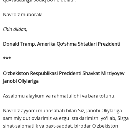
Navroʻz muborak!
Chin dildan,
Donald Tramp,
Amerika Qoʻshma Shtatlari Prezidenti
***
Oʻzbekiston Respublikasi Prezidenti
Shavkat Mirziyoyev
Janobi Oliylariga
Assalomu alaykum va rahmatullohi va barakotuhu.
Navroʻz ayyomi munosabati bilan Siz, Janobi Oliylariga
samimiy qutlovlarimiz va ezgu istaklarimizni yoʻllab, Sizga
sihat-salomatlik va baxt-saodat, birodar Oʻzbekiston