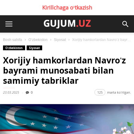
Kirillchaga oʻtkazish
Bosh sahifa
Oʻzbekiston
Siyosat
Xorijiy hamkorlardan Navroʻz bayrami munosabati bilan samimiy tabriklar
Oʻzbekiston
Siyosat
Xorijiy hamkorlardan Navroʻz
bayrami munosabati bilan
samimiy tabriklar
23.03.2025
0
125
marta koʻrilgan.