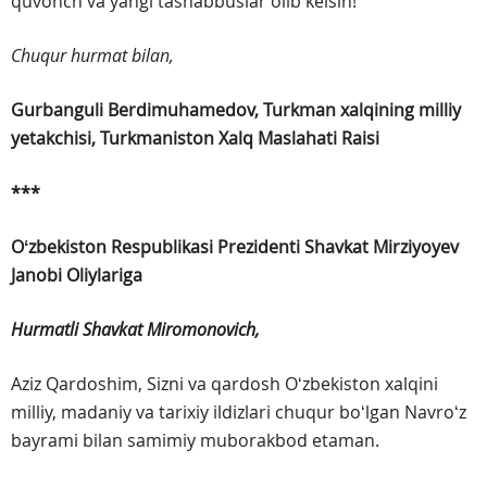
quvonch va yangi tashabbuslar olib kelsin!
Chuqur hurmat bilan,
Gurbanguli Berdimuhamedov,
Turkman xalqining milliy
yetakchisi, Turkmaniston Xalq Maslahati Raisi
***
Oʻzbekiston Respublikasi Prezidenti
Shavkat Mirziyoyev
Janobi Oliylariga
Hurmatli Shavkat Miromonovich,
Aziz Qardoshim, Sizni va qardosh Oʻzbekiston xalqini
milliy, madaniy va tarixiy ildizlari chuqur boʻlgan Navroʻz
bayrami bilan samimiy muborakbod etaman.