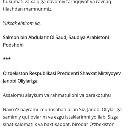
hukumati va xalqiga davomiy taraqqiyot va ravnaq
tilashdan mamnunmiz.
Yuksak ehtirom ila,
Salmon bin Abdulaziz Ol Saud,
Saudiya Arabistoni
Podshohi
***
Oʻzbekiston Respublikasi Prezidenti
Shavkat Mirziyoyev
Janobi Oliylariga
Assalomu alaykum va rahmatullohi va barakotuhu
Navroʻz bayrami munosabati bilan Siz, Janobi Oliylariga
samimiy qutlovlarim va ezgu istaklarimni yoʻllab, Sizga
sihat-salomatlik va baxt-saodat, birodar Oʻzbekiston