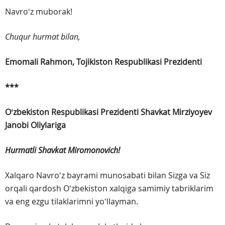
Navroʻz muborak!
Chuqur hurmat bilan,
Emomali Rahmon,
Tojikiston Respublikasi Prezidenti
***
Oʻzbekiston Respublikasi Prezidenti
Shavkat Mirziyoyev
Janobi Oliylariga
Hurmatli Shavkat Miromonovich!
Xalqaro Navroʻz bayrami munosabati bilan Sizga va Siz
orqali qardosh Oʻzbekiston xalqiga samimiy tabriklarim
va eng ezgu tilaklarimni yoʻllayman.