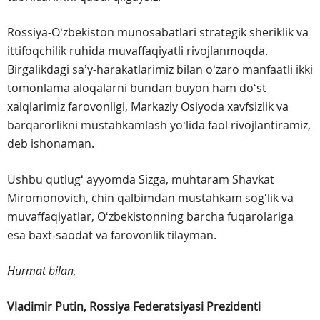
Rossiya-Oʻzbekiston munosabatlari strategik sheriklik va
ittifoqchilik ruhida muvaffaqiyatli rivojlanmoqda.
Birgalikdagi saʼy-harakatlarimiz bilan oʻzaro manfaatli ikki
tomonlama aloqalarni bundan buyon ham doʻst
xalqlarimiz farovonligi, Markaziy Osiyoda xavfsizlik va
barqarorlikni mustahkamlash yoʻlida faol rivojlantiramiz,
deb ishonaman.
Ushbu qutlugʻ ayyomda Sizga, muhtaram Shavkat
Miromonovich, chin qalbimdan mustahkam sogʻlik va
muvaffaqiyatlar, Oʻzbekistonning barcha fuqarolariga
esa baxt-saodat va farovonlik tilayman.
Hurmat bilan,
Vladimir Putin,
Rossiya Federatsiyasi Prezidenti