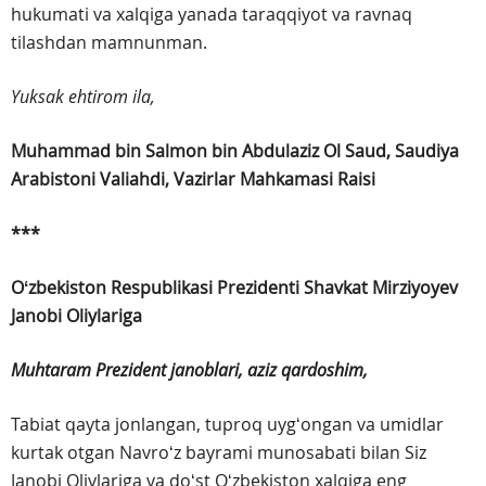
hukumati va xalqiga yanada taraqqiyot va ravnaq
tilashdan mamnunman.
Yuksak ehtirom ila,
Muhammad bin Salmon bin Abdulaziz Ol Saud,
Saudiya
Arabistoni Valiahdi, Vazirlar Mahkamasi Raisi
***
Oʻzbekiston Respublikasi Prezidenti
Shavkat Mirziyoyev
Janobi Oliylariga
Muhtaram Prezident janoblari, aziz qardoshim,
Tabiat qayta jonlangan, tuproq uygʻongan va umidlar
kurtak otgan Navroʻz bayrami munosabati bilan Siz
Janobi Oliylariga va doʻst Oʻzbekiston xalqiga eng