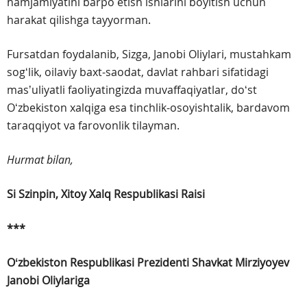
hamjamiyatini barpo etish ishlarini boyitish uchun
harakat qilishga tayyorman.
Fursatdan foydalanib, Sizga, Janobi Oliylari, mustahkam
sogʻlik, oilaviy baxt-saodat, davlat rahbari sifatidagi
masʼuliyatli faoliyatingizda muvaffaqiyatlar, doʻst
Oʻzbekiston xalqiga esa tinchlik-osoyishtalik, bardavom
taraqqiyot va farovonlik tilayman.
Hurmat bilan,
Si Szinpin,
Xitoy Xalq Respublikasi Raisi
***
Oʻzbekiston Respublikasi Prezidenti
Shavkat Mirziyoyev
Janobi Oliylariga