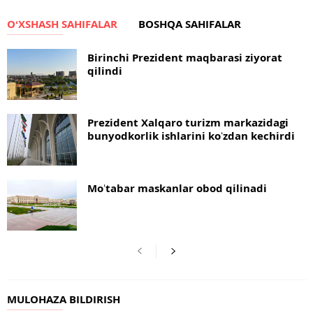
OʻXSHASH SAHIFALAR
BOSHQA SAHIFALAR
Birinchi Prezident maqbarasi ziyorat
qilindi
Prezident Xalqaro turizm markazidagi
bunyodkorlik ishlarini koʻzdan kechirdi
Moʻtabar maskanlar obod qilinadi
MULOHAZA BILDIRISH