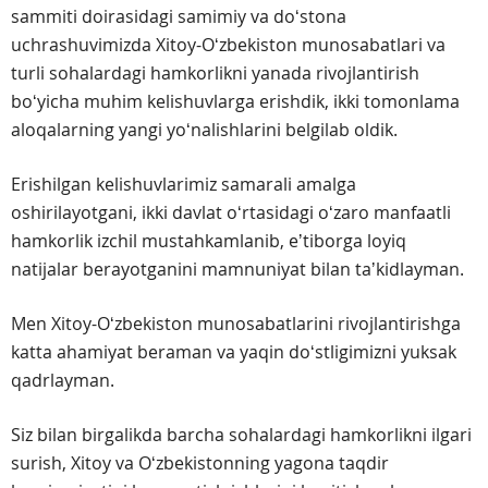
sammiti doirasidagi samimiy va doʻstona
uchrashuvimizda Xitoy-Oʻzbekiston munosabatlari va
turli sohalardagi hamkorlikni yanada rivojlantirish
boʻyicha muhim kelishuvlarga erishdik, ikki tomonlama
aloqalarning yangi yoʻnalishlarini belgilab oldik.
Erishilgan kelishuvlarimiz samarali amalga
oshirilayotgani, ikki davlat oʻrtasidagi oʻzaro manfaatli
hamkorlik izchil mustahkamlanib, eʼtiborga loyiq
natijalar berayotganini mamnuniyat bilan taʼkidlayman.
Men Xitoy-Oʻzbekiston munosabatlarini rivojlantirishga
katta ahamiyat beraman va yaqin doʻstligimizni yuksak
qadrlayman.
Siz bilan birgalikda barcha sohalardagi hamkorlikni ilgari
surish, Xitoy va Oʻzbekistonning yagona taqdir