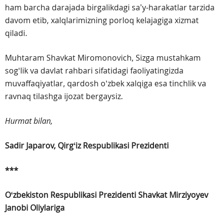
ham barcha darajada birgalikdagi saʼy-harakatlar tarzida
davom etib, xalqlarimizning porloq kelajagiga xizmat
qiladi.
Muhtaram Shavkat Miromonovich, Sizga mustahkam
sogʻlik va davlat rahbari sifatidagi faoliyatingizda
muvaffaqiyatlar, qardosh oʻzbek xalqiga esa tinchlik va
ravnaq tilashga ijozat bergaysiz.
Hurmat bilan,
Sadir Japarov,
Qirgʻiz Respublikasi Prezidenti
***
Oʻzbekiston Respublikasi Prezidenti
Shavkat Mirziyoyev
Janobi Oliylariga