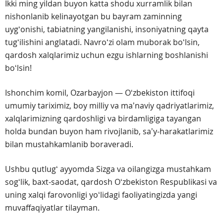
Ikki ming yildan buyon katta shodu xurramlik bilan
nishonlanib kelinayotgan bu bayram zaminning
uygʻonishi, tabiatning yangilanishi, insoniyatning qayta
tugʻilishini anglatadi. Navroʻzi olam muborak boʻlsin,
qardosh xalqlarimiz uchun ezgu ishlarning boshlanishi
boʻlsin!
Ishonchim komil, Ozarbayjon — Oʻzbekiston ittifoqi
umumiy tariximiz, boy milliy va maʼnaviy qadriyatlarimiz,
xalqlarimizning qardoshligi va birdamligiga tayangan
holda bundan buyon ham rivojlanib, saʼy-harakatlarimiz
bilan mustahkamlanib boraveradi.
Ushbu qutlugʻ ayyomda Sizga va oilangizga mustahkam
sogʻlik, baxt-saodat, qardosh Oʻzbekiston Respublikasi va
uning xalqi farovonligi yoʻlidagi faoliyatingizda yangi
muvaffaqiyatlar tilayman.