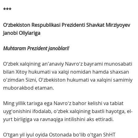
***
Oʻzbekiston Respublikasi Prezidenti
Shavkat Mirziyoyev
Janobi Oliylariga
Muhtaram Prezident janoblari!
Oʻzbek xalqining anʼanaviy Navroʻz bayrami munosabati
bilan Xitoy hukumati va xalqi nomidan hamda shaxsan
oʻzimdan Sizni, Oʻzbekiston hukumati va xalqini samimiy
muborakbod etaman.
Ming yillik tarixga ega Navroʻz bahor kelishi va tabiat
uygʻonishini ifodalab, oʻzbek xalqining baxtli hayotga, el-
yurt birligiga va ravnaqiga intilishini aks ettiradi.
Oʻtgan yil iyul oyida Ostonada boʻlib oʻtgan ShHT