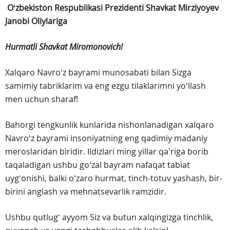
Oʻzbekiston Respublikasi Prezidenti
Shavkat Mirziyoyev
Janobi Oliylariga
Hurmatli Shavkat Miromonovich!
Xalqaro Navroʻz bayrami munosabati bilan Sizga
samimiy tabriklarim va eng ezgu tilaklarimni yoʻllash
men uchun sharaf!
Bahorgi tengkunlik kunlarida nishonlanadigan xalqaro
Navroʻz bayrami insoniyatning eng qadimiy madaniy
meroslaridan biridir. Ildizlari ming yillar qaʼriga borib
taqaladigan ushbu goʻzal bayram nafaqat tabiat
uygʻonishi, balki oʻzaro hurmat, tinch-totuv yashash, bir-
birini anglash va mehnatsevarlik ramzidir.
Ushbu qutlugʻ ayyom Siz va butun xalqingizga tinchlik,