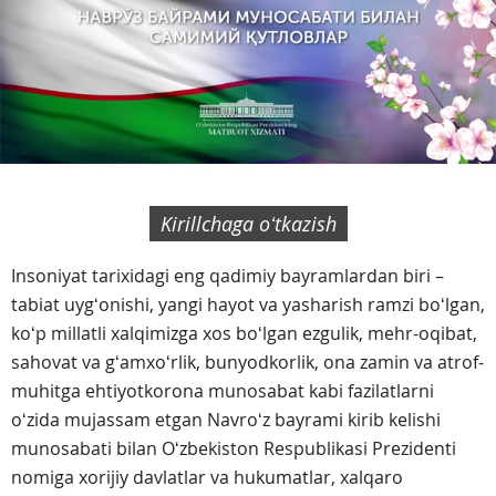
Kirillchaga oʻtkazish
Insoniyat tarixidagi eng qadimiy bayramlardan biri –
tabiat uygʻonishi, yangi hayot va yasharish ramzi boʻlgan,
koʻp millatli xalqimizga xos boʻlgan ezgulik, mehr-oqibat,
sahovat va gʻamxoʻrlik, bunyodkorlik, ona zamin va atrof-
muhitga ehtiyotkorona munosabat kabi fazilatlarni
oʻzida mujassam etgan Navroʻz bayrami kirib kelishi
munosabati bilan Oʻzbekiston Respublikasi Prezidenti
nomiga xorijiy davlatlar va hukumatlar, xalqaro