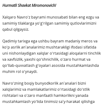
Hurmatli Shavkat Miromonovich!
Xalqaro Navroʻz bayrami munosabati bilan eng ezgu va
samimiy tilaklarga yoʻgʻrilgan samimiy qutlovlarimizni
qabul qilgaysiz.
Qadimiy tarixga ega ushbu bayram madaniy meros va
koʻp asrlik anʼanalarimiz mushtarakligi ifodasi sifatida
uni nishonlaydigan xalqlar oʻrtasidagi aloqalarni tinchlik
va xavfsizlik, yaxshi qoʻshnichilik, oʻzaro hurmat va
qoʻllab-quvvatlash gʻoyalari asosida mustahkamlashda
muhim rol oʻynaydi.
Navroʻzning boqiy bunyodkorlik anʼanalari bizni
xalqlarimiz va mamlakatlarimiz oʻrtasidagi doʻstlik
rishtalari va oʻzaro manfaatli hamkorlikni yanada
mustahkamlash yoʻlida tinimsiz saʼy-harakat qilishga