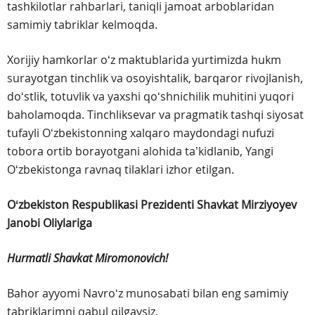
tashkilotlar rahbarlari, taniqli jamoat arboblaridan
samimiy tabriklar kelmoqda.
Xorijiy hamkorlar oʻz maktublarida yurtimizda hukm
surayotgan tinchlik va osoyishtalik, barqaror rivojlanish,
doʻstlik, totuvlik va yaxshi qoʻshnichilik muhitini yuqori
baholamoqda. Tinchliksevar va pragmatik tashqi siyosat
tufayli Oʻzbekistonning xalqaro maydondagi nufuzi
tobora ortib borayotgani alohida taʼkidlanib, Yangi
Oʻzbekistonga ravnaq tilaklari izhor etilgan.
Oʻzbekiston Respublikasi Prezidenti
Shavkat Mirziyoyev
Janobi Oliylariga
Hurmatli Shavkat Miromonovich!
Bahor ayyomi Navroʻz munosabati bilan eng samimiy
tabriklarimni qabul qilgaysiz.