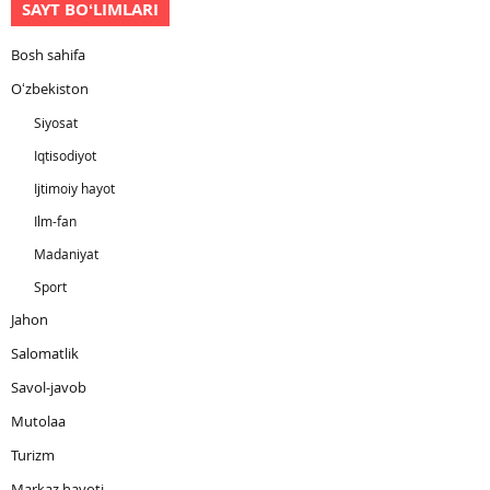
SAYT BOʻLIMLARI
Bosh sahifa
Oʻzbekiston
Siyosat
Iqtisodiyot
Ijtimoiy hayot
Ilm-fan
Madaniyat
Sport
Jahon
Salomatlik
Savol-javob
Mutolaa
Turizm
Markaz hayoti