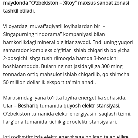
maydonda “Oʻzbekiston – Xitoy” maxsus sanoat zonasi
tashkil etiladi.
Viloyatdagi muvaffaqiyatli loyihalardan biri –
Singapurning “Indorama” kompaniyasi bilan
hamkorlikdagi mineral oʻgʻitlar zavodi. Endi uning yuqori
samarador kompleks oʻgʻitlar ishlab chiqarish boʻyicha
2-bosqichi ishga tushirilmoqda hamda 3-bosqichi
boshlanmoqda. Bularning natijasida yiliga 300 ming
tonnadan ortiq mahsulot ishlab chiqarilib, qoʻshimcha
50 million dollarlik eksport taʼminlanadi.
Marosimdagi yana toʻrtta loyiha energetika sohasida.
Ular –
Beshariq
tumanida
quyosh elektr stansiyasi
,
Oʻzbekiston tumanida elektr energiyasini saqlash tizimi,
Fargʻona tumanida kichik gidroelektr stansiyalari.
Iqtisodiyotimizda elektr energiyaga boʻlgan talab
yiliga