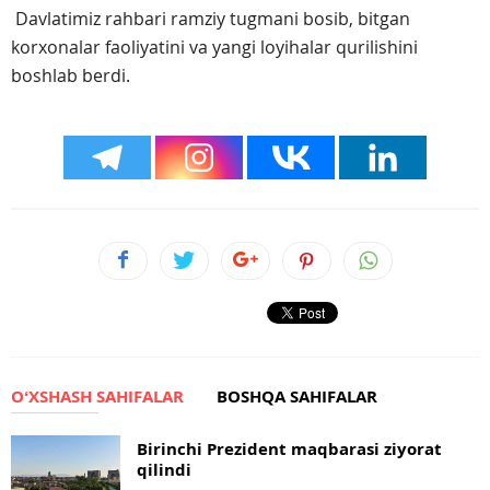
Davlatimiz rahbari ramziy tugmani bosib, bitgan
korxonalar faoliyatini va yangi loyihalar qurilishini
boshlab berdi.
OʻXSHASH SAHIFALAR
BOSHQA SAHIFALAR
Birinchi Prezident maqbarasi ziyorat
qilindi