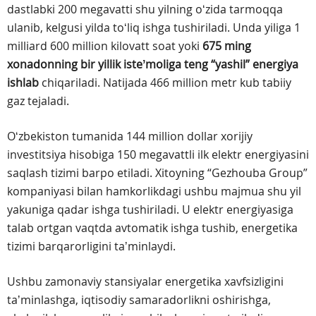
dastlabki 200 megavatti shu yilning oʻzida tarmoqqa
ulanib, kelgusi yilda toʻliq ishga tushiriladi. Unda yiliga 1
milliard 600 million kilovatt soat yoki
675 ming
xonadonning bir yillik isteʼmoliga teng “yashil” energiya
ishlab
chiqariladi. Natijada 466 million metr kub tabiiy
gaz tejaladi.
Oʻzbekiston tumanida 144 million dollar xorijiy
investitsiya hisobiga 150 megavattli ilk elektr energiyasini
saqlash tizimi barpo etiladi. Xitoyning “Gezhouba Group”
kompaniyasi bilan hamkorlikdagi ushbu majmua shu yil
yakuniga qadar ishga tushiriladi. U elektr energiyasiga
talab ortgan vaqtda avtomatik ishga tushib, energetika
tizimi barqarorligini taʼminlaydi.
Ushbu zamonaviy stansiyalar energetika xavfsizligini
taʼminlashga, iqtisodiy samaradorlikni oshirishga,