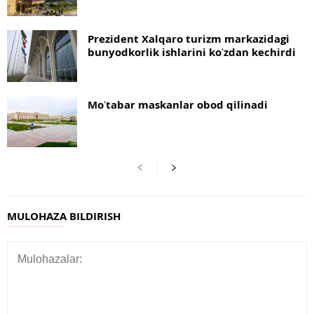
Prezident Xalqaro turizm markazidagi
bunyodkorlik ishlarini koʻzdan kechirdi
Moʻtabar maskanlar obod qilinadi
MULOHAZA BILDIRISH