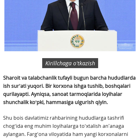
Kirillchaga oʻtkazish
Sharoit va talabchanlik tufayli bugun barcha hududlarda
ish surʼati yuqori. Bir korxona ishga tushib, boshqalari
qurilayapti. Ayniqsa, sanoat tarmoqlarida loyihalar
shunchalik koʻpki, hammasiga ulgurish qiyin.
Shu bois davlatimiz rahbarining hududlarga tashrifi
chogʻida eng muhim loyihalarga toʻxtalish anʼanaga
aylangan. Fargʻona viloyatida ham yangi korxonalarni