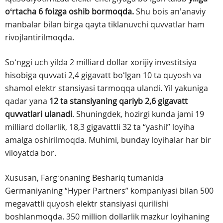
oʻrtacha 6 foizga oshib bormoqda.
Shu bois anʼanaviy
manbalar bilan birga qayta tiklanuvchi quvvatlar ham
rivojlantirilmoqda.
Soʻnggi uch yilda 2 milliard dollar xorijiy investitsiya
hisobiga quvvati 2,4 gigavatt boʻlgan 10 ta quyosh va
shamol elektr stansiyasi tarmoqqa ulandi. Yil yakuniga
qadar yana
12 ta stansiyaning qariyb 2,6 gigavatt
quvvatlari ulanadi
. Shuningdek, hozirgi kunda jami 19
milliard dollarlik, 18,3 gigavattli 32 ta “yashil” loyiha
amalga oshirilmoqda. Muhimi, bunday loyihalar har bir
viloyatda bor.
Xususan, Fargʻonaning Beshariq tumanida
Germaniyaning “Hyper Partners” kompaniyasi bilan 500
megavattli quyosh elektr stansiyasi qurilishi
boshlanmoqda. 350 million dollarlik mazkur loyihaning