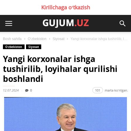
Kirillchaga oʻtkazish
Bosh sahifa
Oʻzbekiston
Siyosat
Yangi korxonalar ishga tushirilib, loyihalar qurilishi boshlandi
Oʻzbekiston
Siyosat
Yangi korxonalar ishga
tushirilib, loyihalar qurilishi
boshlandi
12.07.2024
0
101
marta koʻrilgan.