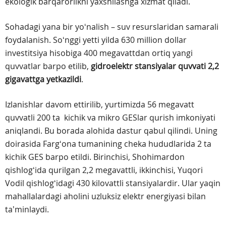
ekologik barqarorlikni yaxshilashga xizmat qiladi.
Sohadagi yana bir yoʻnalish – suv resurslaridan samarali
foydalanish. Soʻnggi yetti yilda 630 million dollar
investitsiya hisobiga 400 megavattdan ortiq yangi
quvvatlar barpo etilib,
gidroelektr stansiyalar quvvati 2,2
gigavattga yetkazildi
.
Izlanishlar davom ettirilib, yurtimizda 56 megavatt
quvvatli 200 ta kichik va mikro GESlar qurish imkoniyati
aniqlandi. Bu borada alohida dastur qabul qilindi. Uning
doirasida Fargʻona tumanining cheka hududlarida 2 ta
kichik GES barpo etildi. Birinchisi, Shohimardon
qishlogʻida qurilgan 2,2 megavattli, ikkinchisi, Yuqori
Vodil qishlogʻidagi 430 kilovattli stansiyalardir. Ular yaqin
mahallalardagi aholini uzluksiz elektr energiyasi bilan
taʼminlaydi.