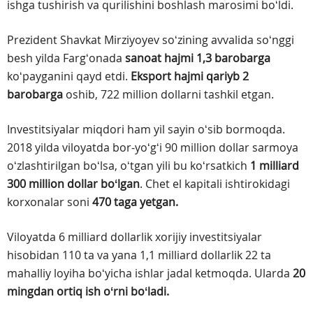
ishga tushirish va qurilishini boshlash marosimi boʻldi.
Prezident Shavkat Mirziyoyev soʻzining avvalida soʻnggi
besh yilda Fargʻonada
sanoat hajmi 1,3 barobarga
koʻpayganini qayd etdi.
Eksport hajmi qariyb 2
barobarga
oshib, 722 million dollarni tashkil etgan.
Investitsiyalar miqdori ham yil sayin oʻsib bormoqda.
2018 yilda viloyatda bor-yoʻgʻi 90 million dollar sarmoya
oʻzlashtirilgan boʻlsa, oʻtgan yili bu koʻrsatkich
1 milliard
300 million dollar boʻlgan
. Chet el kapitali ishtirokidagi
korxonalar soni
470 taga yetgan.
Viloyatda 6 milliard dollarlik xorijiy investitsiyalar
hisobidan 110 ta va yana 1,1 milliard dollarlik 22 ta
mahalliy loyiha boʻyicha ishlar jadal ketmoqda. Ularda
20
mingdan ortiq ish oʻrni boʻladi.