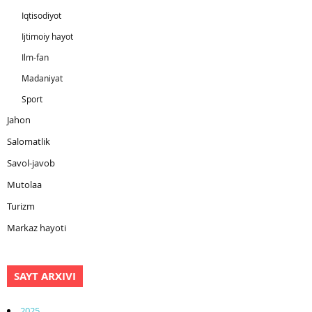
Iqtisodiyot
Ijtimoiy hayot
Ilm-fan
Madaniyat
Sport
Jahon
Salomatlik
Savol-javob
Mutolaa
Turizm
Markaz hayoti
SAYT ARXIVI
2025