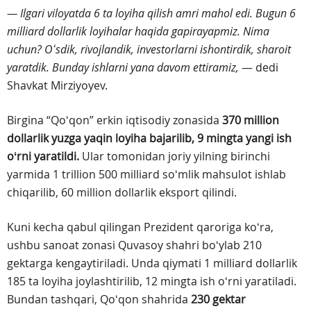
— Ilgari viloyatda 6 ta loyiha qilish amri mahol edi. Bugun 6
milliard dollarlik loyihalar haqida gapirayapmiz. Nima
uchun? Oʻsdik, rivojlandik, investorlarni ishontirdik, sharoit
yaratdik. Bunday ishlarni yana davom ettiramiz,
— dedi
Shavkat Mirziyoyev.
Birgina “Qoʻqon” erkin iqtisodiy zonasida
370 million
dollarlik yuzga yaqin loyiha bajarilib, 9 mingta yangi ish
oʻrni yaratildi.
Ular tomonidan joriy yilning birinchi
yarmida 1 trillion 500 milliard soʻmlik mahsulot ishlab
chiqarilib, 60 million dollarlik eksport qilindi.
Kuni kecha qabul qilingan Prezident qaroriga koʻra,
ushbu sanoat zonasi Quvasoy shahri boʻylab 210
gektarga kengaytiriladi. Unda qiymati 1 milliard dollarlik
185 ta loyiha joylashtirilib, 12 mingta ish oʻrni yaratiladi.
Bundan tashqari, Qoʻqon shahrida
230 gektar