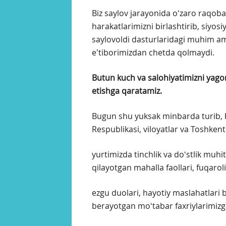
Biz saylov jarayonida oʻzaro raqobat
harakatlarimizni birlashtirib, siyosi
saylovoldi dasturlaridagi muhim amal
eʼtiborimizdan chetda qolmaydi.
Butun kuch va salohiyatimizni yago
etishga qaratamiz.
Bugun shu yuksak minbarda turib, 
Respublikasi, viloyatlar va Toshkent
yurtimizda tinchlik va doʻstlik muh
qilayotgan mahalla faollari, fuqarolik
ezgu duolari, hayotiy maslahatlari 
berayotgan moʻtabar faxriylarimizg