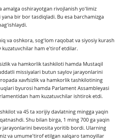
va amalga oshirayotgan rivojlanish yoʻlimiz
ari yana bir bor tasdiqladi. Bu esa barchamizga
agʻishlaydi.
hiq va oshkora, sogʻlom raqobat va siyosiy kurash
 kuzatuvchilar ham eʼtirof etdilar.
izlik va hamkorlik tashkiloti hamda Mustaqil
datli missiyalari butun saylov jarayonlarini
ropada xavfsizlik va hamkorlik tashkilotining
uquqlari byurosi hamda Parlament Assambleyasi
rlamentidan ham kuzatuvchilar ishtirok etdi.
kilot va 45 ta xorijiy davlatning mingga yaqin
a qatnashdi. Shu bilan birga, 1 ming 700 ga yaqin
ov jarayonlarini bevosita yoritib bordi. Ularning
imiz va umumeʼtirof etilgan xalqaro tamoyillar