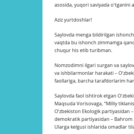
asosida, yuqori saviyada oʻtganini a
Aziz yurtdoshlar!
Saylovda menga bildirilgan ishonch
vaqtda bu ishonch zimmamga qanday
chuqur his etib turibman.
Nomzodimni ilgari surgan va saylov
va ishbilarmonlar harakati – Oʻzbek
faollariga, barcha tarafdorlarim h
Saylovda faol ishtirok etgan Oʻzbe
Maqsuda Vorisovaga, “Milliy tiklani
Oʻzbekiston Ekologik partiyasidan –
demokratik partiyasidan – Bahrom 
Ularga kelgusi ishlarida omadlar ti