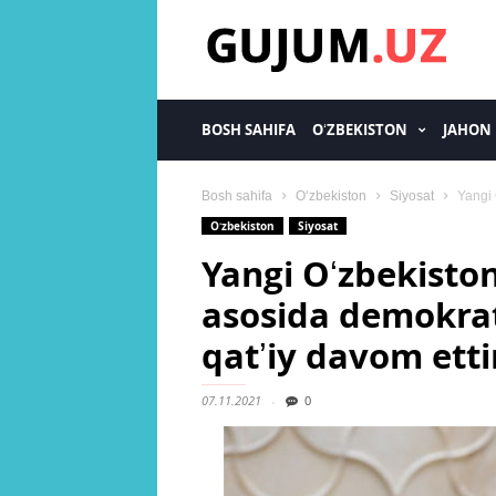
gujum.uz
BOSH SAHIFA
OʻZBEKISTON
JAHON
Bosh sahifa
Oʻzbekiston
Siyosat
Yangi 
Oʻzbekiston
Siyosat
Yangi Oʻzbekiston
asosida demokrati
qatʼiy davom ett
07.11.2021
0