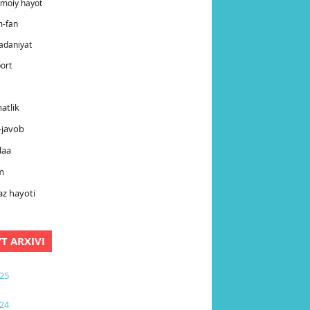
timoiy hayot
m-fan
adaniyat
ort
atlik
-javob
laa
m
z hayoti
YT ARXIVI
25
24