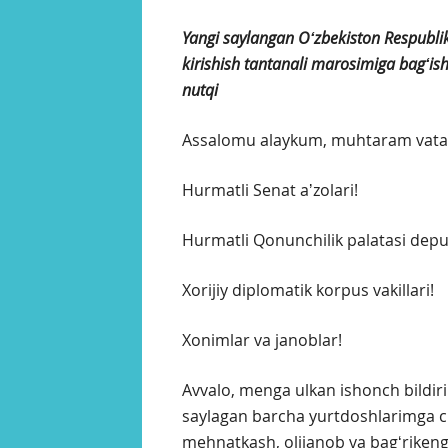
Yangi saylangan Oʻzbekiston Respublik
kirishish tantanali marosimiga bagʻish
nutqi
Assalomu alaykum, muhtaram vata
Hurmatli Senat aʼzolari!
Hurmatli Qonunchilik palatasi deput
Xorijiy diplomatik korpus vakillari!
Xonimlar va janoblar!
Avvalo, menga ulkan ishonch bildiri
saylagan barcha yurtdoshlarimga ch
mehnatkash, olijanob va bagʻrikeng 