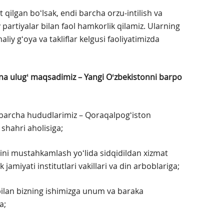
 qilgan boʻlsak, endi barcha orzu-intilish va
y partiyalar bilan faol hamkorlik qilamiz. Ularning
iy gʻoya va takliflar kelgusi faoliyatimizda
na ulugʻ maqsadimiz – Yangi Oʻzbekistonni barpo
barcha hududlarimiz – Qoraqalpogʻiston
 shahri aholisiga;
itini mustahkamlash yoʻlida sidqidildan xizmat
 jamiyati institutlari vakillari va din arboblariga;
bilan bizning ishimizga unum va baraka
a;