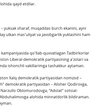
lohida qayd etdilar.
 – yuksak sharaf, muqaddas burch ekanini, ayni
 ulkan masʼuliyat va javobgarlik yuklashini ham
 kampaniyasida qoʻllab-quvvatlagan Tadbirkorlar
iston Liberal-demokratik partiyasining aʼzolari va
amda ishonchli vakillarimga tashakkur aytaman.
kiston Xalq demokratik partiyasidan nomzod –
sh” demokratik partiyasidan – Alisher Qodirovga,
 Narzullo Oblomurodovga, “Adolat” sotsial-
Abduhalimovga alohida minnatdorlik bildiraman.
layman.