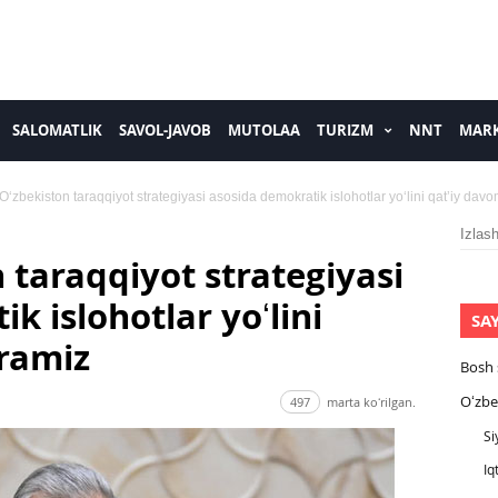
SALOMATLIK
SAVOL-JAVOB
MUTOLAA
TURIZM
NNT
MARK
Oʻzbekiston taraqqiyot strategiyasi asosida demokratik islohotlar yoʻlini qatʼiy davo
Izlash
 taraqqiyot strategiyasi
k islohotlar yoʻlini
SA
iramiz
Bosh 
Oʻzbe
497
marta koʻrilgan.
Si
Iq