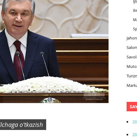
Ij
Il
M
Sp
Jahon
Salom
Savol
Muto
Turiz
Marka
SA
20
illchaga oʻtkazish
20