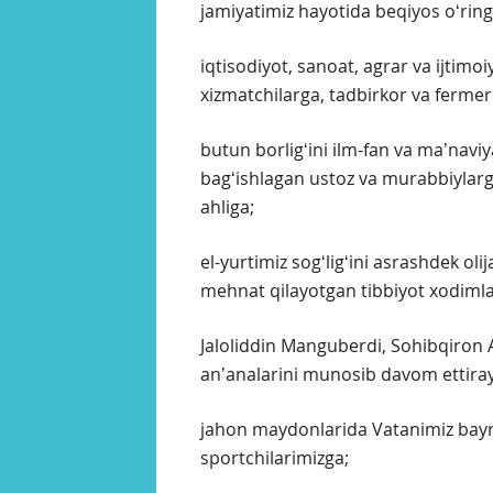
jamiyatimiz hayotida beqiyos oʻrin
iqtisodiyot, sanoat, agrar va ijtim
xizmatchilarga, tadbirkor va ferme
butun borligʻini ilm-fan va maʼnaviy
bagʻishlagan ustoz va murabbiylarga,
ahliga;
el-yurtimiz sogʻligʻini asrashdek o
mehnat qilayotgan tibbiyot xodimla
Jaloliddin Manguberdi, Sohibqiron 
anʼanalarini munosib davom ettiray
jahon maydonlarida Vatanimiz bayr
sportchilarimizga;