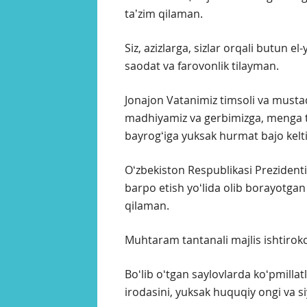
taʼzim qilaman.
Siz, azizlarga, sizlar orqali butun el
saodat va farovonlik tilayman.
Jonajon Vatanimiz timsoli va mustaq
madhiyamiz va gerbimizga, menga to
bayrogʻiga yuksak hurmat bajo kel
Oʻzbekiston Respublikasi Prezidenti
barpo etish yoʻlida olib borayotgan 
qilaman.
Muhtaram tantanali majlis ishtirokch
Boʻlib oʻtgan saylovlarda koʻpmillatli
irodasini, yuksak huquqiy ongi va 