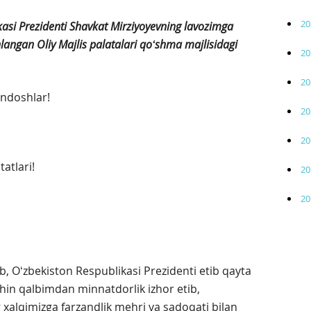
20
asi Prezidenti Shavkat Mirziyoyevning lavozimga
langan Oliy Majlis palatalari qoʻshma majlisidagi
20
20
ndoshlar!
20
20
atlari!
20
20
b, Oʻzbekiston Respublikasi Prezidenti etib qayta
in qalbimdan minnatdorlik izhor etib,
xalqimizga farzandlik mehri va sadoqati bilan