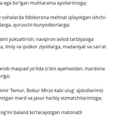
ga ega boʻlgan muhtarama ayollarimizga;
oiy sohalarda fidokorona mehnat qilayotgan ishchi-
rlarga, quruvchi-bunyodkorlarga;
atni yuksaltirish, navqiron avlod tarbiyasiga
 ilmiy va ijodkor ziyolilarga, madaniyat va sanʼat
lijanob maqsad yoʻlida oʻzini ayamasdan, mardona
riga;
Amir Temur, Bobur Mirzo kabi ulugʻ ajdodlarimiz
otgan mard va jasur harbiy xizmatchilarimizga;
ogʻini baland koʻtarayotgan matonatli