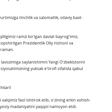
-yurtimizga tinchlik va salomatlik, oilaviy baxt-
illigimiz ramzi boʻlgan davlat bayrogʻimiz,
pshirilgan Prezidentlik Oliy nishoni va
tiraman.
 lavozimiga saylanishimni Yangi Oʻzbekistonni
siyosatimizning yuksak eʼtirofi sifatida qabul
ilari!
 xalqimiz faol ishtirok etib, oʻzining erkin xohish-
siyosiy madaniyatini yaqqol namoyon etdi.