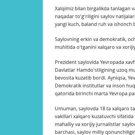
Xalqimiz bilan birgalikda tanlagan 
naqadar toʻgʻriligini saylov natijal
yangi kuch, baland ruh va ishonch b
Saylovning erkin va demokratik, oc
muhitida oʻtganini xalqaro va xorijiy
Prezident saylovida Yevropada xavfs
Davlatlar Hamdoʻstligining uzoq mud
bevosita kuzatib bordi. Ayniqsa, Yev
Demokratik institutlar va inson h
qatorida birinchi marta Yevropa pa
Umuman, saylovda 18 ta xalqaro tash
vakillari xalqaro kuzatuvchi sifatid
mahalliy va xorijiy jurnalistlar sayl
barchasi, saylov milliy qonunchilig