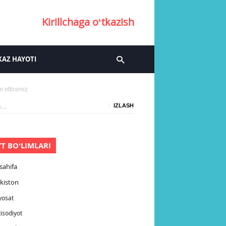
Kirillchaga oʻtkazish
AZ HAYOTI
m ettiramiz
:
YT BOʻLIMLARI
sahifa
kiston
yosat
tisodiyot