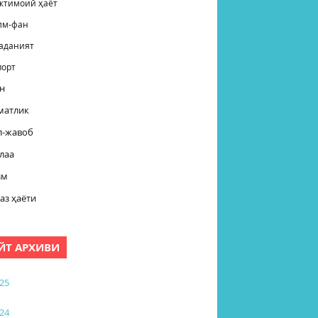
жтимоий ҳаёт
лм-фан
аданият
порт
н
матлик
л-жавоб
лаа
зм
аз ҳаёти
ЙТ АРХИВИ
25
24