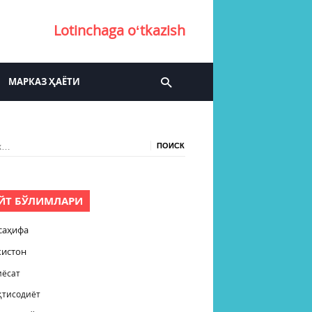
Lotinchaga oʻtkazish
МАРКАЗ ҲАЁТИ
:
ЙТ БЎЛИМЛАРИ
саҳифа
кистон
иёсат
қтисодиёт