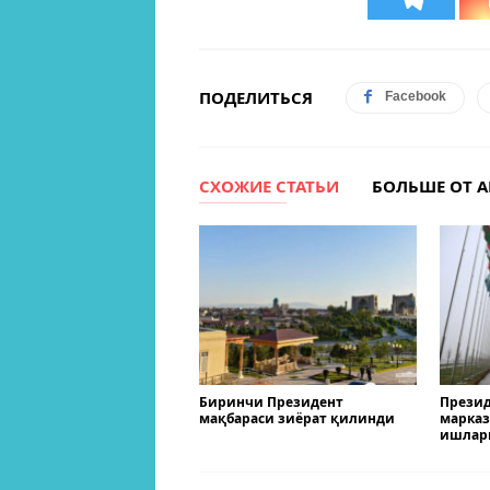
ПОДЕЛИТЬСЯ
Facebook
СХОЖИЕ СТАТЬИ
БОЛЬШЕ ОТ А
Биринчи Президент
Презид
мақбараси зиёрат қилинди
марказ
ишлар