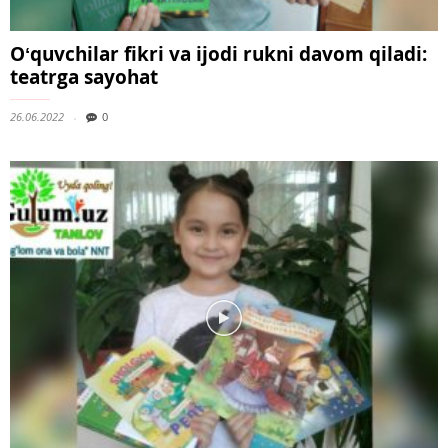
Oʻquvchilar fikri va ijodi rukni davom qiladi:
teatrga sayohat
26.06.2022
0