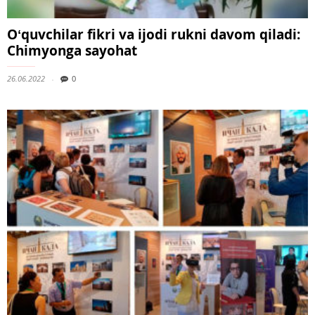
Oʻquvchilar fikri va ijodi rukni davom qiladi:
Chimyonga sayohat
26.06.2022
0