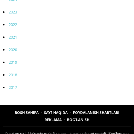
2023
2022
2021
2020
2019
2018
2017
BOSH SAHIFA
SAYT HAQIDA
FOYDALANISH SHARTLARI
REKLAMA
BOGʻLANISH
© gujum.uz | Maʼnaviy-maʼrifiy, tibbiy-ijtimoiy axborot portali. “Sogʻlom ona