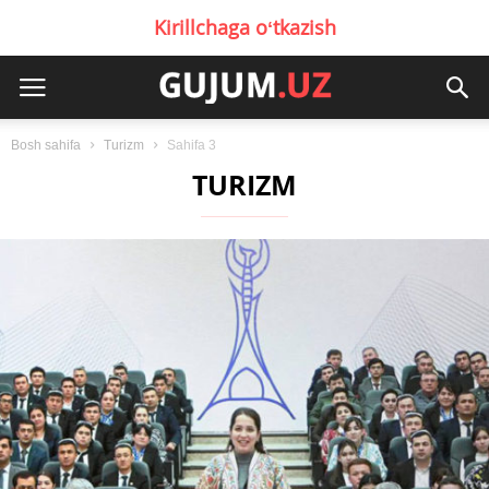
Kirillchaga oʻtkazish
Bosh sahifa
Turizm
Sahifa 3
TURIZM