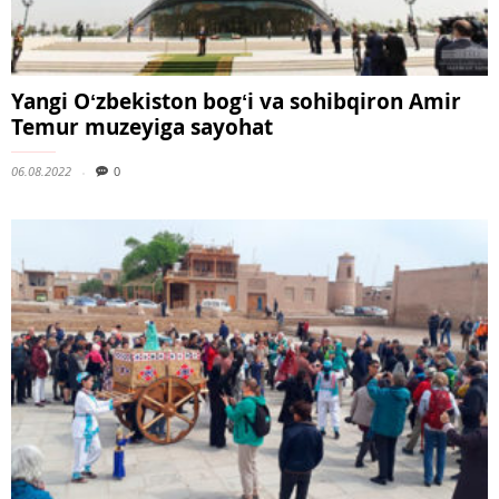
Yangi Oʻzbekiston bogʻi va sohibqiron Amir
Temur muzeyiga sayohat
06.08.2022
0