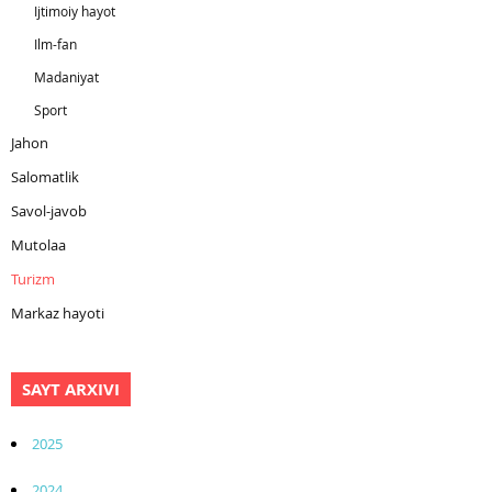
Ijtimoiy hayot
Ilm-fan
Madaniyat
Sport
Jahon
Salomatlik
Savol-javob
Mutolaa
Turizm
Markaz hayoti
SAYT ARXIVI
2025
2024