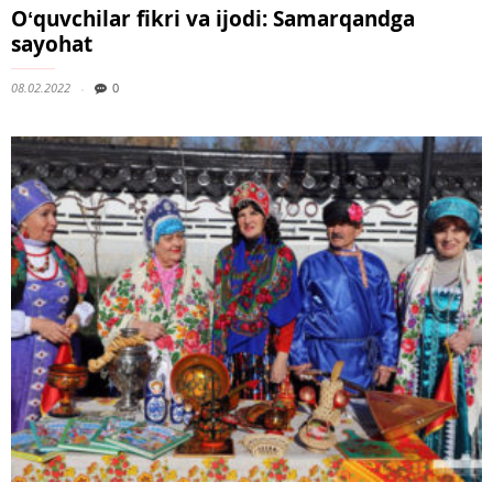
Oʻquvchilar fikri va ijodi: Samarqandga
sayohat
08.02.2022
0