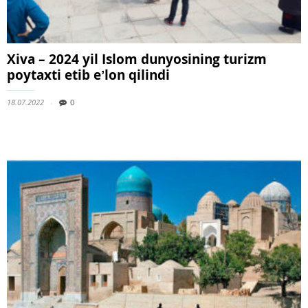
Xiva – 2024 yil Islom dunyosining turizm
poytaxti etib eʼlon qilindi
18.07.2022
0