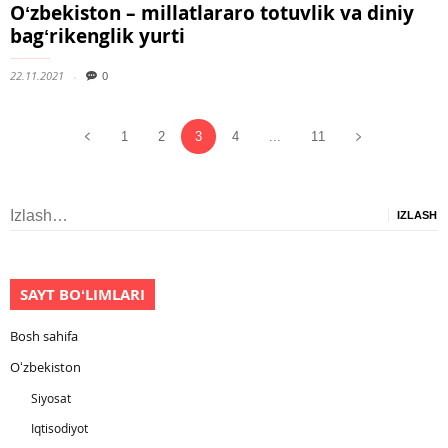
Oʻzbekiston – millatlararo totuvlik va diniy
bagʻrikenglik yurti
22.11.2021
0
1
2
3
4
...
11
Izlash:
SAYT BOʻLIMLARI
Bosh sahifa
Oʻzbekiston
Siyosat
Iqtisodiyot