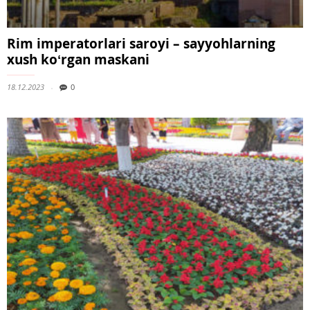
Rim imperatorlari saroyi – sayyohlarning
xush koʻrgan maskani
18.12.2023
0