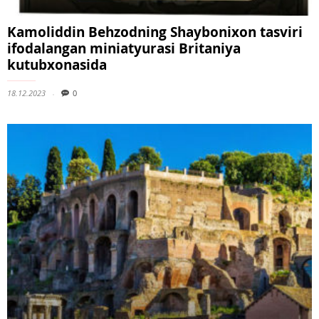
Kamoliddin Behzodning Shaybonixon tasviri
ifodalangan miniatyurasi Britaniya
kutubxonasida
18.12.2023
0