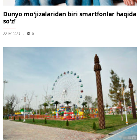
Dunyo moʻjizalaridan biri smartfonlar haqida
soʻz!
22.04.2023
0