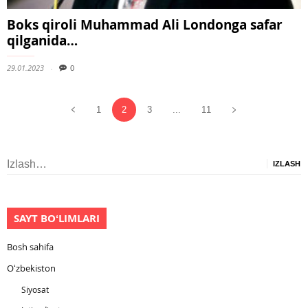
Boks qiroli Muhammad Ali Londonga safar
qilganida…
29.01.2023
0
1
2
3
...
11
Izlash:
SAYT BOʻLIMLARI
Bosh sahifa
Oʻzbekiston
Siyosat