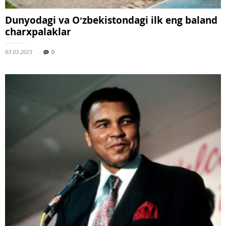
Dunyodagi va Oʻzbekistondagi ilk eng baland
charxpalaklar
03.03.2023
0