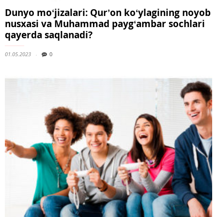
Dunyo moʻjizalari: Qurʼon koʻylagining noyob
nusxasi va Muhammad paygʻambar sochlari
qayerda saqlanadi?
01.05.2023
0