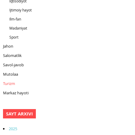
Iqtisodiyot
Ijtimoiy hayot
Ilm-fan
Madaniyat
Sport
Jahon
Salomatlik
Savol-javob
Mutolaa
Turizm
Markaz hayoti
SAYT ARXIVI
2025