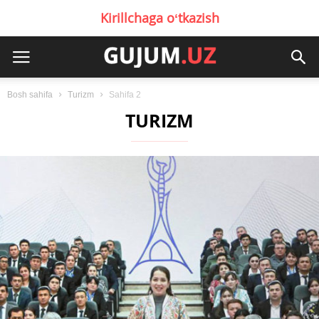
Kirillchaga oʻtkazish
Bosh sahifa
Turizm
Sahifa 2
TURIZM