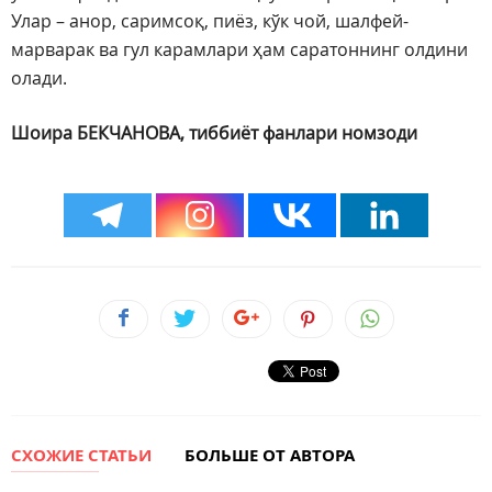
Улар – анор, саримсоқ, пиёз, кўк чой, шалфей-
марварак ва гул карамлари ҳам саратоннинг олдини
олади.
Шоира БЕКЧАНОВА, тиббиёт фанлари номзоди
СХОЖИЕ СТАТЬИ
БОЛЬШЕ ОТ АВТОРА