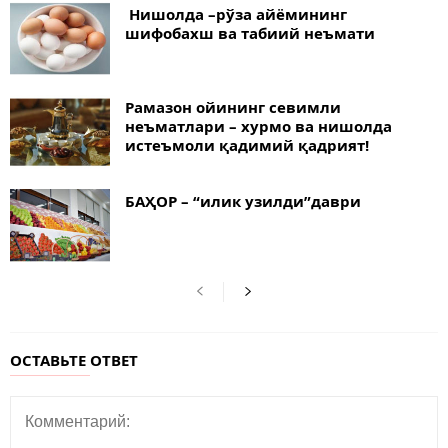
Нишолда –рўза айёмининг
шифобахш ва табиий неъмати
Рамазон ойининг севимли
неъматлари – хурмо ва нишолда
истеъмоли қадимий қадрият!
БАҲОР – “илик узилди”даври
ОСТАВЬТЕ ОТВЕТ