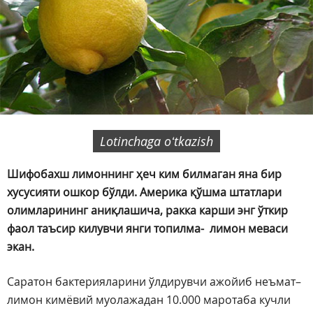
Lotinchaga oʻtkazish
Шифобахш лимоннинг ҳеч ким билмаган яна бир
хусусияти ошкор бўлди. Америка қўшма штатлари
олимларининг аниқлашича, ракка карши энг ўткир
фаол таъсир килувчи янги топилма- лимон меваси
экан.
Саратон бактерияларини ўлдирувчи ажойиб неъмат–
лимон кимёвий муолажадан 10.000 маротаба кучли