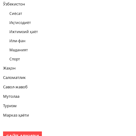
Ўзбекистон
Сиёсат
Иқтисодиёт
Ижтимоий ҳаёт
Илм-фан
Маданият
Спорт
Жаҳон
Саломатлик
Савол-жавоб
Мутолаа
Туризм
Марказ ҳаёти