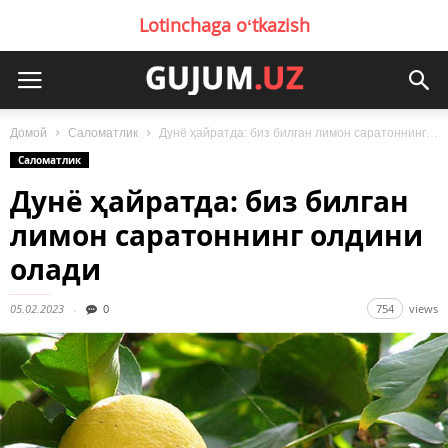
Lotinchaga oʻtkazish
Домой
Саломатлик
Дунё ҳайратда: биз билган лимон саратоннинг олдини олади
Саломатлик
Дунё ҳайратда: биз билган
лимон саратоннинг олдини
олади
05.02.2023
0
754
views