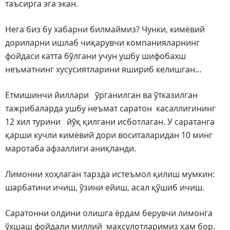
таъсирга эга экан.
Нега биз бу хабарни билмаймиз? Чунки, кимёвий
дориларни ишлаб чиқарувчи компанияларнинг
фойдаси катта бўлгани учун ушбу шифобахш
неъматнинг хусусиятларини яшириб келишган…
Етмишинчи йиллари ўрганилган ва ўтказилган
тажрибаларда ушбу неъмат саратон касаллигининг
12 хил турини йўқ қилгани исботлаган. У саратанга
қарши кучли кимёвий дори воситаларидан 10 минг
маротаба афзаллиги аниқланди.
Лимонни хоҳлаган тарзда истеъмол қилиш мумкин:
шарбатини ичиш, ўзини ейиш, асал қўшиб ичиш.
Саратонни олдини олишга ёрдам берувчи лимонга
ўхшаш фойдали миллий маҳсулотларимиз ҳам бор.