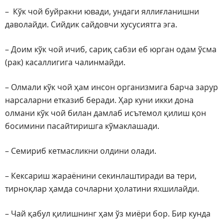
– Кўк чой буйракни ювади, ундаги яллиғланишни
даволайди. Сийдик сайдовчи хусусиятга эга.
– Доим кўк чой ичиб, сариқ сабзи еб юрган одам ўсма
(рак) касаллигига чалинмайди.
– Олмали кўк чой ҳам инсон организмига барча зарур
нарсаларни етказиб беради. Ҳар куни икки дона
олмани кўк чой билан дамлаб исътемол қилиш қон
босимини пасайтиришга кўмаклашади.
– Семириб кетмасликни олдини олади.
– Кексариш жараёнини секинлаштиради ва тери,
тирноқлар ҳамда сочларни ҳолатини яхшилайди.
– Чай қабул қилишнинг ҳам ўз миёри бор. Бир кунда