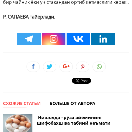
бир чайник ёки уч стакандан ортиб кетмаслиги керак..
Р. САПАЕВА тайёрлади.
СХОЖИЕ СТАТЬИ
БОЛЬШЕ ОТ АВТОРА
Нишолда –рўза айёмининг
шифобахш ва табиий неъмати