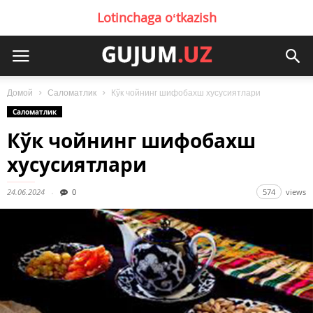
Lotinchaga oʻtkazish
Домой
Саломатлик
Кўк чойнинг шифобахш хусусиятлари
Саломатлик
Кўк чойнинг шифобахш
хусусиятлари
24.06.2024
0
574
views