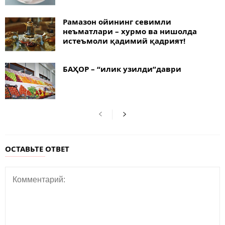
Рамазон ойининг севимли
неъматлари – хурмо ва нишолда
истеъмоли қадимий қадрият!
БАҲОР – “илик узилди”даври
ОСТАВЬТЕ ОТВЕТ