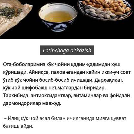
Lotinchaga oʻtkazish
Ота-боболаримиз кўк чойни қадим-қадимдан хуш
кўришади. Айниқса, палов егандан кейин икки-уч соат
ўтиб кўк чойни босиб-босиб ичишади. Дарҳақиқат,
кўк чой шифобахш неъматлардан биридир.
Таркибида антиоксидантлар, витаминлар ва фойдали
дармондорилар мавжуд.
– Илиқ кўк чой асал билан ичилганида мияга қувват
бағишлайди.