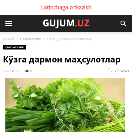
Lotinchaga oʻtkazish
Домой
Саломатлик
Кўзга дармон маҳсулотлар
Саломатлик
Кўзга дармон маҳсулотлар
16.01.2022
0
791
views