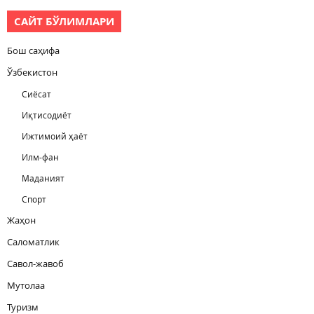
САЙТ БЎЛИМЛАРИ
Бош саҳифа
Ўзбекистон
Сиёсат
Иқтисодиёт
Ижтимоий ҳаёт
Илм-фан
Маданият
Спорт
Жаҳон
Саломатлик
Савол-жавоб
Мутолаа
Туризм