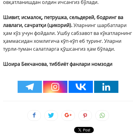
овқатланишдан олдин ичсангиз бўлади.
Шивит, исмалоқ, петрушка, сельдерей, бодринг ва
лавлаги, сачратқи (цикорий).
Уларнинг шарбатлари
ҳам кўз учун фойдали. Ушбу сабзавот ва кўкатларнинг
ҳаммасидан хомлигича кўп-кўп еб туринг. Уларни
турли-туман салатларга қўшсангиз ҳам бўлади.
Шоира Бекчанова, тиббиёт фанлари номзоди