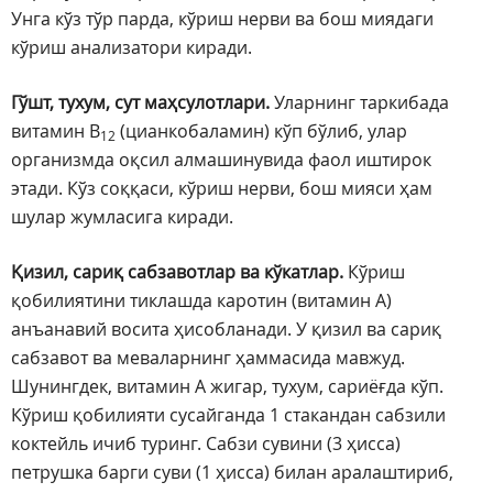
Унга кўз тўр парда, кўриш нерви ва бош миядаги
кўриш анализатори киради.
Гўшт, тухум, сут маҳсулотлари.
Уларнинг таркибада
витамин В
(цианкобаламин) кўп бўлиб, улар
12
организмда оқсил алмашинувида фаол иштирок
этади. Кўз соққаси, кўриш нерви, бош мияси ҳам
шулар жумласига киради.
Қизил, сариқ сабзавотлар ва кўкатлар.
Кўриш
қобилиятини тиклашда каротин (витамин А)
анъанавий восита ҳисобланади. У қизил ва сариқ
сабзавот ва меваларнинг ҳаммасида мавжуд.
Шунингдек, витамин А жигар, тухум, сариёғда кўп.
Кўриш қобилияти сусайганда 1 стакандан сабзили
коктейль ичиб туринг. Сабзи сувини (3 ҳисса)
петрушка барги суви (1 ҳисса) билан аралаштириб,