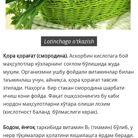
Lotinchaga oʻtkazish
Қора қорағат (смородина).
Аскорбин кислотага бой
маҳсулотлар кўзларнинг соғлом бўлишида жуда
муҳим. Организмни ушбу фойдали витаминлар билан
таъминлаш учун, айниқса, қора қорағат тавсия
этилади. Наҳорга бир стакан смородина шарбати
ичиш кони фойда. Фақат ошқозонингиз бу каби
нордон маҳсулотларни кўтара олиши лозим
(кислотност баланд бўлмаслиги керак).
Бодом, ёнғоқ
таркибида витамин В
(тиамин) бўлиб, у
1
нерв тўқималари ҳолатини яхшилашга ёрдам беради.