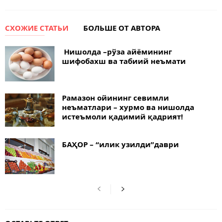
СХОЖИЕ СТАТЬИ
БОЛЬШЕ ОТ АВТОРА
Нишолда –рўза айёмининг
шифобахш ва табиий неъмати
Рамазон ойининг севимли
неъматлари – хурмо ва нишолда
истеъмоли қадимий қадрият!
БАҲОР – “илик узилди”даври