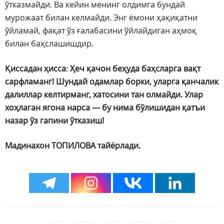
ўтказмайди. Ва кейин менинг олдимга бундай
мурожаат билан келмайди. Энг ёмони ҳақиқатни
ўйламай, фақат ўз ғалабасини ўйлайдиган аҳмоқ
билан баҳслашишдир.
Қиссадан ҳисса
:
Ҳеч қачон беҳуда баҳсларга вақт
сарфламанг! Шундай одамлар борки, уларга қанчалик
далиллар келтирманг, хатосини тан олмайди. Улар
хоҳлаган ягона нарса — бу нима бўлишидан қатъи
назар ўз гапини ўтказиш!
Мадинахон ТОПИЛОВА тайёрлади.