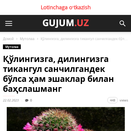
Lotinchaga oʻtkazish
Домой
Мутолаа
Қўлингизга, дилингизга тикангул санчилгандек бўлса ҳам эшаклар билан баҳслашманг
Мутолаа
Қўлингизга, дилингизга
тикангул санчилгандек
бўлса ҳам эшаклар билан
баҳслашманг
22.02.2023
0
448
views