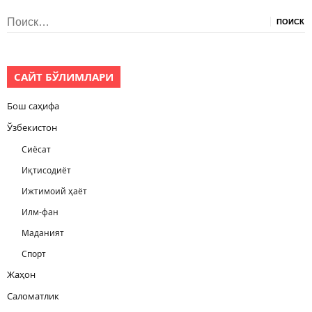
Найти:
САЙТ БЎЛИМЛАРИ
Бош саҳифа
Ўзбекистон
Сиёсат
Иқтисодиёт
Ижтимоий ҳаёт
Илм-фан
Маданият
Спорт
Жаҳон
Саломатлик