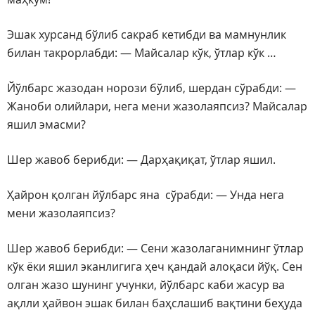
Эшак хурсанд бўлиб сакраб кетибди ва мамнунлик
билан такрорлабди: — Майсалар кўк, ўтлар кўк …
Йўлбарс жазодан норози бўлиб, шердан сўрабди: —
Жаноби олийлари, нега мени жазолаяпсиз? Майсалар
яшил эмасми?
Шер жавоб берибди: — Дарҳақиқат, ўтлар яшил.
Ҳайрон қолган йўлбарс яна сўрабди: — Унда нега
мени жазолаяпсиз?
Шер жавоб берибди: — Сени жазолаганимнинг ўтлар
кўк ёки яшил эканлигига ҳеч қандай алоқаси йўқ. Сен
олган жазо шунинг учунки, йўлбарс каби жасур ва
ақлли ҳайвон эшак билан баҳслашиб вақтини беҳуда