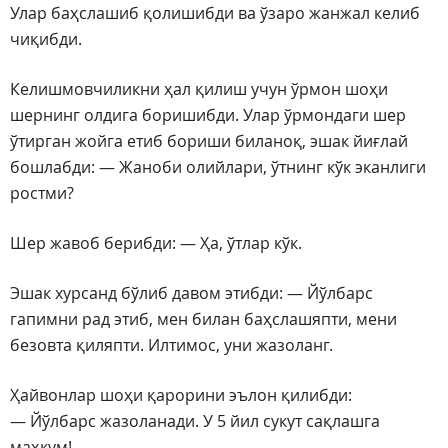
Улар баҳслашиб қолишибди ва ўзаро жанжал келиб
чиқибди.
Келишмовчиликни ҳал қилиш учун ўрмон шоҳи
шернинг олдига боришибди. Улар ўрмондаги шер
ўтирган жойга етиб бориши биланоқ, эшак йиғлай
бошлабди: — Жаноби олийлари, ўтнинг кўк эканлиги
ростми?
Шер жавоб берибди: — Ҳа, ўтлар кўк.
Эшак хурсанд бўлиб давом этибди: — Йўлбарс
гапимни рад этиб, мен билан баҳслашяпти, мени
безовта қиляпти. Илтимос, уни жазоланг.
Ҳайвонлар шоҳи қарорини эълон қилибди:
— Йўлбарс жазоланади. У 5 йил сукут сақлашга
маҳкум!