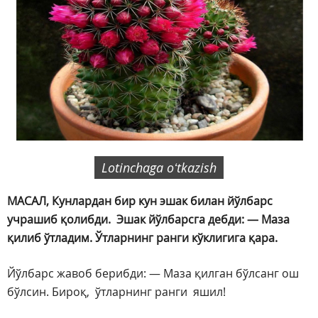
Lotinchaga oʻtkazish
МАСАЛ, Кунлардан бир кун эшак билан йўлбарс
учрашиб қолибди. Эшак йўлбарсга дебди: — Маза
қилиб ўтладим. Ўтларнинг ранги кўклигига қара.
Йўлбарс жавоб берибди: — Маза қилган бўлсанг ош
бўлсин. Бироқ, ўтларнинг ранги яшил!