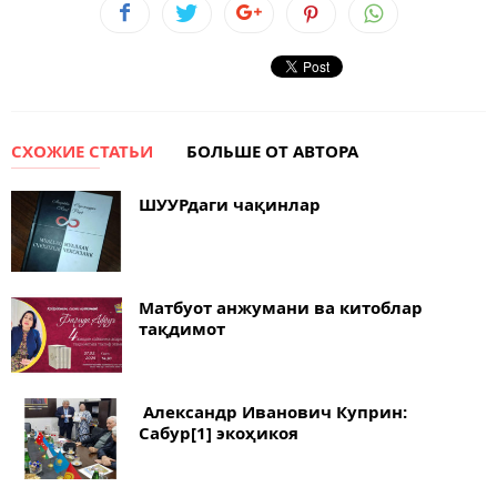
СХОЖИЕ СТАТЬИ
БОЛЬШЕ ОТ АВТОРА
ШУУРдаги чақинлар
Матбуот анжумани ва китоблар
тақдимот
Александр Иванович Куприн:
Сабур[1] экоҳикоя