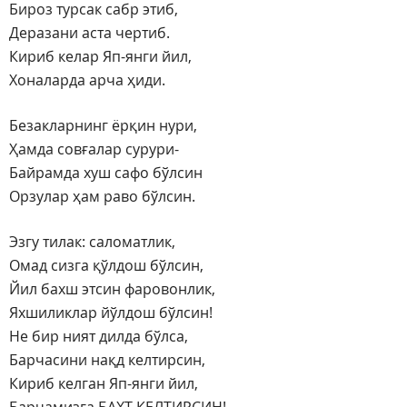
Бироз турсак сабр этиб,
Деразани аста чертиб.
Кириб келар Яп-янги йил,
Хоналарда арча ҳиди.
Безакларнинг ёрқин нури,
Ҳамда совғалар сурури-
Байрамда хуш сафо бўлсин
Орзулар ҳам раво бўлсин.
Эзгу тилак: саломатлик,
Омад сизга қўлдош бўлсин,
Йил бахш этсин фаровонлик,
Яхшиликлар йўлдош бўлсин!
Не бир ният дилда бўлса,
Барчасини нақд келтирсин,
Кириб келган Яп-янги йил,