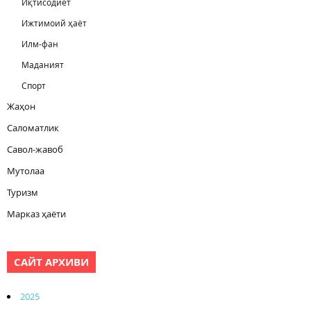
Иқтисодиёт
Ижтимоий ҳаёт
Илм-фан
Маданият
Спорт
Жаҳон
Саломатлик
Савол-жавоб
Мутолаа
Туризм
Марказ ҳаёти
САЙТ АРХИВИ
2025