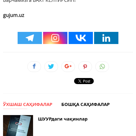
Барчамизга БАХТ КЕЛТИРСИН!
gujum.uz
ЎХШАШ САҲИФАЛАР
БОШҚА САҲИФАЛАР
ШУУРдаги чақинлар