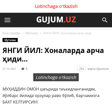
Lotinchaga oʻtkazish
Бош саҳифа
Мутолаа
ЯНГИ ЙИЛ: Хоналарда арча ҳиди…
Мутолаа
ЯНГИ ЙИЛ: Хоналарда арча
ҳиди…
31.12.2021
0
254
марта кўрилган.
Lotinchaga oʻtkazish
МУҲИДДИН ОМОН шеърида таъкидланганидек,
йўлбарс йилида орзулар раво бўлиб, барчамизга
БАХТ КЕЛТИРСИН!