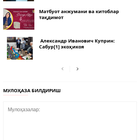
Матбуот анжумани ва китоблар
тақдимот
Александр Иванович Куприн:
Сабур[1] экоҳикоя
МУЛОҲАЗА БИЛДИРИШ