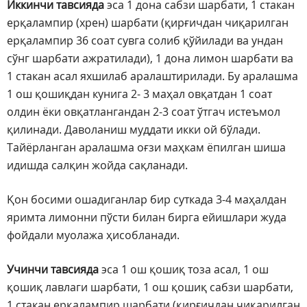
Иккинчи тавсияда
эса 1 дона сабзи шарбати, 1 стакан
ерқалампир (хрен) шарбати (қирғичдан чиқарилган
ерқалампир 36 соат сувга солиб қўйилади ва ундан
сўнг шарбати ажратилади), 1 дона лимон шарбати ва
1 стакан асал яхшилаб аралаштирилади. Бу аралашма
1 ош қошиқдан кунига 2- 3 маҳал овқатдан 1 соат
олдин ёки овқатлангандан 2-3 соат ўтгач истеъмол
қилинади. Даволаниш муддати икки ой бўлади.
Тайёрланган аралашма оғзи маҳкам ёпилган шиша
идишда салқин жойда сақланади.
Қон босими ошадиганлар бир суткада 3-4 маҳалдан
яримта лимонни пўсти билан бирга ейишлари жуда
фойдали муолажа ҳисобланади.
Учинчи тавсияда
эса 1 ош қошиқ тоза асал, 1 ош
қошиқ лавлаги шарбати, 1 ош қошиқ сабзи шарбати,
1 стакан ерқалампир шарбати (қирғичдан чиқарилган