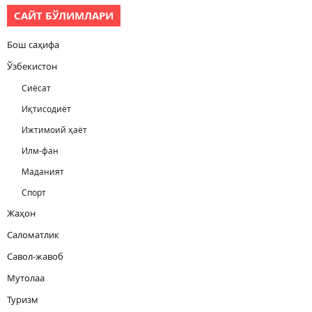
САЙТ БЎЛИМЛАРИ
Бош саҳифа
Ўзбекистон
Сиёсат
Иқтисодиёт
Ижтимоий ҳаёт
Илм-фан
Маданият
Спорт
Жаҳон
Саломатлик
Савол-жавоб
Мутолаа
Туризм