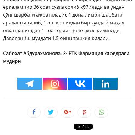
ерқалампир 36 соат сувга солиб қўйилади ва ундан
сўнг шарбати ажратилади), 1 дона лимон шарбати
аралаштирилиб, 1 ош қошиқдан бир кунда 2 маҳал
овқатланишдан 1 соат олдин истеъмол қилинади.
Даволаниш муддати 1,5 ойни ташкил қилади.
Сабохат Абдурахмонова, 2- РТК Фармация кафедраси
мудири