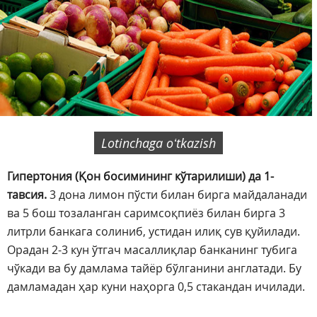
Lotinchaga oʻtkazish
Гипертония (Қон босимининг кўтарилиши) да 1-
тавсия.
3 дона лимон пўсти билан бирга майдаланади
ва 5 бош тозаланган саримсоқпиёз билан бирга 3
литрли банкага солиниб, устидан илиқ сув қуйилади.
Орадан 2-3 кун ўтгач масаллиқлар банканинг тубига
чўкади ва бу дамлама тайёр бўлганини англатади. Бу
дамламадан ҳар куни наҳорга 0,5 стакандан ичилади.