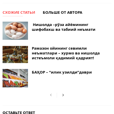
СХОЖИЕ СТАТЬИ
БОЛЬШЕ ОТ АВТОРА
Нишолда –рўза айёмининг
шифобахш ва табиий неъмати
Рамазон ойининг севимли
неъматлари – хурмо ва нишолда
истеъмоли қадимий қадрият!
БАҲОР – “илик узилди”даври
ОСТАВЬТЕ ОТВЕТ