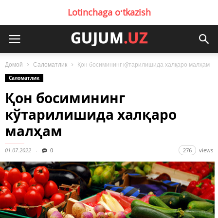
Lotinchaga oʻtkazish
Домой
Саломатлик
Қон босимининг кўтарилишида халқаро малҳам
Саломатлик
Қон босимининг
кўтарилишида халқаро
малҳам
01.07.2022
0
276
views