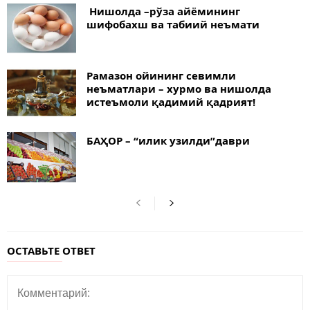
Нишолда –рўза айёмининг
шифобахш ва табиий неъмати
Рамазон ойининг севимли
неъматлари – хурмо ва нишолда
истеъмоли қадимий қадрият!
БАҲОР – “илик узилди”даври
ОСТАВЬТЕ ОТВЕТ