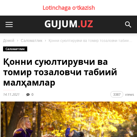
Lotinchaga oʻtkazish
Домой
Саломатлик
Қонни суюлтирувчи ва томир тозаловчи табиий малҳамлар
Саломатлик
Қонни суюлтирувчи ва
томир тозаловчи табиий
малҳамлар
14.11.2021
0
3387
views