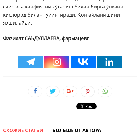
сайр эса кайфиятни кўтариш билан бирга ўпкани
кислород билан тўйинтиради. Қон айланишини
яхшилайди.
Фазилат САЪДУЛЛАЕВА, фармацевт
СХОЖИЕ СТАТЬИ
БОЛЬШЕ ОТ АВТОРА