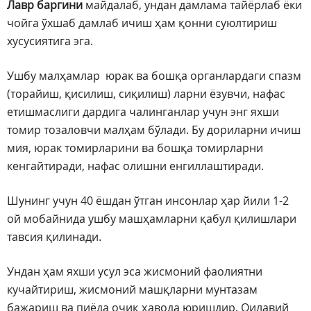
Лавр баргини
майдалаб, ундан дамлама тайёрлаб ёки
чойга ўхшаб дамлаб ичиш ҳам қонни суюлтириш
хусусиятига эга.
Ушбу малҳамлар юрак ва бошқа органлардаги спазм
(торайиш, қисилиш, сиқилиш) ларни ёзувчи, нафас
етишмаслиги дардига чалинганлар учун энг яхши
томир тозаловчи малҳам бўлади. Бу дориларни ичиш
мия, юрак томирларини ва бошқа томирларни
кенгайтиради, нафас олишни енгиллаштиради.
Шунинг учун 40 ёшдан ўтган инсонлар ҳар йили 1-2
ой мобайнида ушбу машҳамларни қабул қилишлари
тавсия қилинади.
Ундан ҳам яхши усул эса жисмоний фаолиятни
кучайтириш, жисмоний машқларни мунтазам
бажариш ва пиёда очиқ ҳавода юришдир. Оилавий