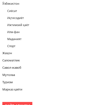
Ўзбекистон
Сиёсат
Иқтисодиёт
Ижтимоий ҳаёт
Илм-фан
Маданият
Спорт
Жаҳон
Саломатлик
Савол-жавоб
Мутолаа
Туризм
Марказ ҳаёти