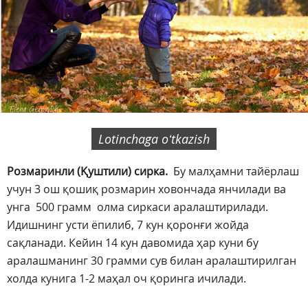
Lotinchaga oʻtkazish
Розмаринли (Қуштили) сирка.
Бу малҳамни тайёрлаш
учун 3 ош қошиқ розмарин ховончада янчилади ва
унга 500 грамм олма сиркаси аралаштирилади.
Идишнинг усти ёпилиб, 7 кун қоронғи жойда
сақланади. Кейин 14 кун давомида ҳар куни бу
аралашманинг 30 грамми сув билан аралаштирилган
холда кунига 1-2 маҳал оч қоринга ичилади.