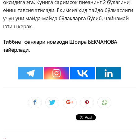
оксидига эга. Кунига саримсок пиёзнинг 2 бўлагини
ейиш тавсия этилади. Ёқимсиз ҳид пайдо бўлмаслиги
учун уни майда-майда бўлакларга бўлиб, чайнамай
ютиш керак,
Тиббиёт фанлари номзоди Шоира БЕКЧАНОВА
тайёрлади.