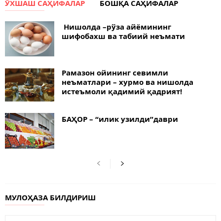
ЎХШАШ САҲИФАЛАР
БОШҚА САҲИФАЛАР
Нишолда –рўза айёмининг
шифобахш ва табиий неъмати
Рамазон ойининг севимли
неъматлари – хурмо ва нишолда
истеъмоли қадимий қадрият!
БАҲОР – “илик узилди”даври
МУЛОҲАЗА БИЛДИРИШ