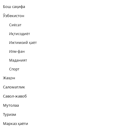
Бош саҳифа
Ўзбекистон
Сиёсат
Иқтисодиёт
Ижтимоий ҳаёт
Илм-фан
Маданият
Спорт
Жаҳон
Саломатлик
Савол-жавоб
Мутолаа
Туризм
Марказ ҳаёти