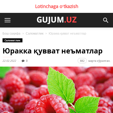
Lotinchaga oʻtkazish
Бош саҳифа
Саломатлик
Юракка қувват неъматлар
Саломатлик
Юракка қувват неъматлар
22.02.2022
0
882
марта кўрилган.