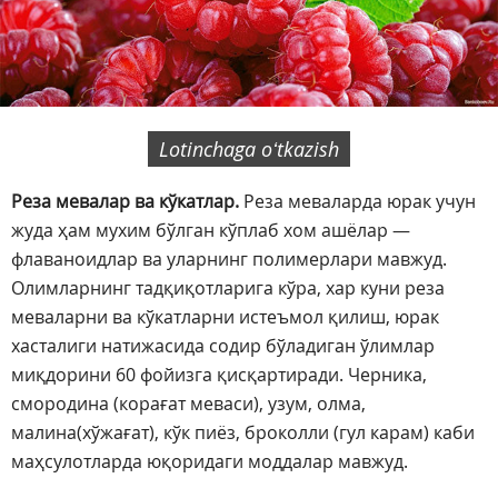
Lotinchaga oʻtkazish
Реза мевалар ва кўкатлар.
Реза меваларда юрак учун
жуда ҳам мухим бўлган кўплаб хом ашёлар —
флаваноидлар ва уларнинг полимерлари мавжуд.
Олимларнинг тадқиқотларига кўра, хар куни реза
меваларни ва кўкатларни истеъмол қилиш, юрак
хасталиги натижасида содир бўладиган ўлимлар
миқдорини 60 фойизга қисқартиради. Черника,
смородина (корағат меваси), узум, олма,
малина(хўжағат), кўк пиёз, броколли (гул карам) каби
маҳсулотларда юқоридаги моддалар мавжуд.