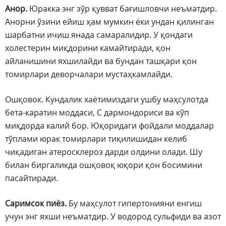
Анор.
Юракка энг зўр қувват бағишловчи неъматдир.
Анорни ўзини ейиш ҳам мумкин ёки ундан қилинган
шарбатни ичиш янада самаралидир. У қондаги
холестерин миқдорини камайтиради, қон
айланишини яхшилайди ва бундан ташқари қон
томирлари деворчалари мустаҳкамлайди.
Ошқовок. Кундалик хаётимиздаги ушбу маҳсулотда
бета-каратин моддаси, С дармондориси ва кўп
миқдорда калий бор. Юқоридаги фойдали моддалар
тўплами юрак томирлари тиқилишидан келиб
чиқадиган атеросклероз дарди олдини олади. Шу
билан биргаликда ошқовоқ юқори қон босимини
пасайтиради.
Саримсок пиёз.
Бу маҳсулот гипертонияни енгиш
учун энг яхши неъматдир. У водород сульфиди ва азот