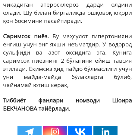
чиқадиган атеросклероз дарди олдини
олади. Шу билан биргаликда ошқовоқ юқори
қон босимини пасайтиради.
Саримсок пиёз.
Бу маҳсулот гипертонияни
енгиш учун энг яхши неъматдир. У водород
сульфиди ва азот оксидига эга. Кунига
саримсок пиёзнинг 2 бўлагини ейиш тавсия
этилади. Ёқимсиз ҳид пайдо бўлмаслиги учун
уни майда-майда бўлакларга бўлиб,
чайнамай ютиш керак,
Тиббиёт фанлари номзоди Шоира
БЕКЧАНОВА тайёрлади
.