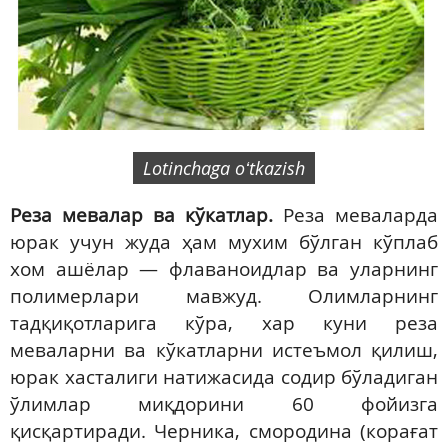
Lotinchaga oʻtkazish
Реза мевалар ва кўкатлар.
Реза меваларда
юрак учун жуда ҳам мухим бўлган кўплаб
хом ашёлар — флаваноидлар ва уларнинг
полимерлари мавжуд. Олимларнинг
тадқиқотларига кўра, хар куни реза
меваларни ва кўкатларни истеъмол қилиш,
юрак хасталиги натижасида содир бўладиган
ўлимлар миқдорини 60 фойизга
қисқартиради. Черника, смородина (корағат