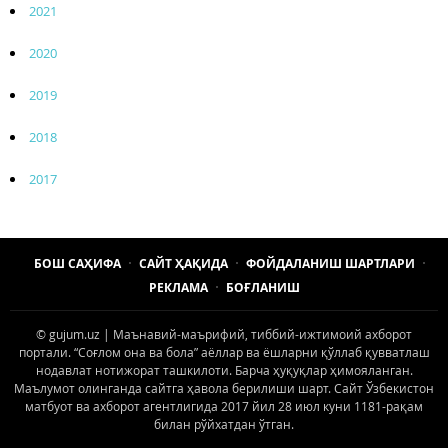
2021
2020
2019
2018
2017
БОШ САҲИФА
САЙТ ҲАҚИДА
ФОЙДАЛАНИШ ШАРТЛАРИ
РЕКЛАМА
БОҒЛАНИШ
© gujum.uz | Маънавий-маърифий, тиббий-ижтимоий ахборот
портали. “Соғлом она ва бола” аёллар ва ёшларни қўллаб қувватлаш
нодавлат нотижорат ташкилоти. Барча ҳуқуқлар ҳимояланган.
Маълумот олинганда сайтга ҳавола берилиши шарт. Сайт Ўзбекистон
матбуот ва ахборот агентлигида 2017 йил 28 июл куни 1181-рақам
билан рўйхатдан ўтган.