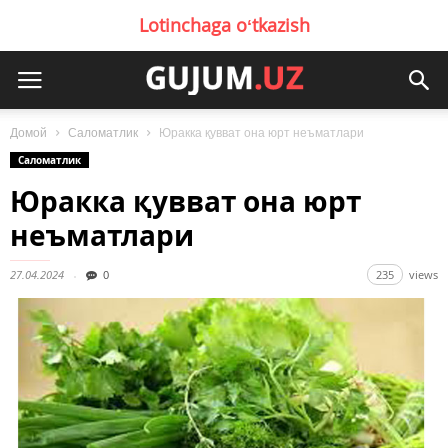
Lotinchaga oʻtkazish
Домой
Саломатлик
Юракка қувват она юрт неъматлари
Саломатлик
Юракка қувват она юрт
неъматлари
27.04.2024
0
235
views