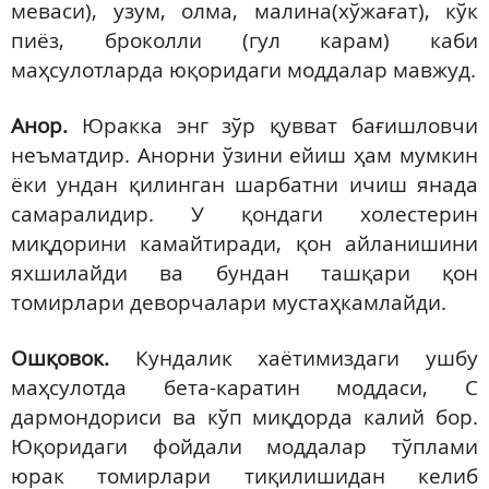
меваси), узум, олма, малина(хўжағат), кўк
пиёз, броколли (гул карам) каби
маҳсулотларда юқоридаги моддалар мавжуд.
Анор.
Юракка энг зўр қувват бағишловчи
неъматдир. Анорни ўзини ейиш ҳам мумкин
ёки ундан қилинган шарбатни ичиш янада
самаралидир. У қондаги холестерин
миқдорини камайтиради, қон айланишини
яхшилайди ва бундан ташқари қон
томирлари деворчалари мустаҳкамлайди.
Ошқовок.
Кундалик хаётимиздаги ушбу
маҳсулотда бета-каратин моддаси, С
дармондориси ва кўп миқдорда калий бор.
Юқоридаги фойдали моддалар тўплами
юрак томирлари тиқилишидан келиб