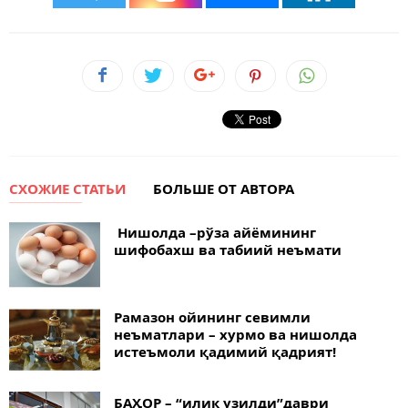
СХОЖИЕ СТАТЬИ
БОЛЬШЕ ОТ АВТОРА
Нишолда –рўза айёмининг
шифобахш ва табиий неъмати
Рамазон ойининг севимли
неъматлари – хурмо ва нишолда
истеъмоли қадимий қадрият!
БАҲОР – “илик узилди”даври