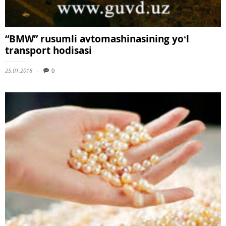
“BMW” rusumli avtomashinasining yoʻl
transport hodisasi
25.01.2018
0