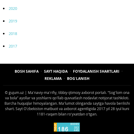
2020
2019
2018
2017
BOSH SAHIFA
SAYT HAQIDA
FOYDALANISH SHARTLARI
REKLAMA
BOGʻLANISH
© gujum.uz | Maʼnaviy-maʼrifiy, tibbiy-ijtimoiy axborot portali. “Sogʻlom ona
va bola” ayollar va yoshlarni qoʻllab quvvatlash nodavlat notijorat tashkiloti.
Barcha huquqlar himoyalangan. Maʼlumot olinganda saytga havola berilishi
shart. Sayt Oʻzbekiston matbuot va axborot agentligida 2017 yil 28 iyul kuni
1181-raqam bilan roʻyxatdan oʻtgan.