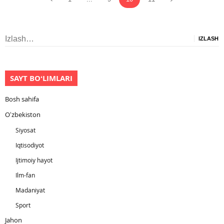
Izlash:
SAYT BOʻLIMLARI
Bosh sahifa
Oʻzbekiston
Siyosat
Iqtisodiyot
Ijtimoiy hayot
Ilm-fan
Madaniyat
Sport
Jahon