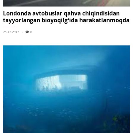
Londonda avtobuslar qahva chiqindisidan
tayyorlangan bioyoqilgʻida harakatlanmoqda
25.11.2017
0