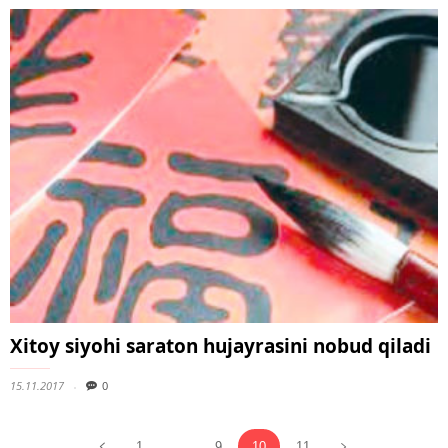
Xitoy siyohi saraton hujayrasini nobud qiladi
15.11.2017
0
1
...
9
10
11