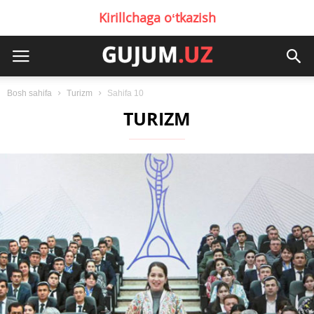
Kirillchaga oʻtkazish
Bosh sahifa
Turizm
Sahifa 10
TURIZM